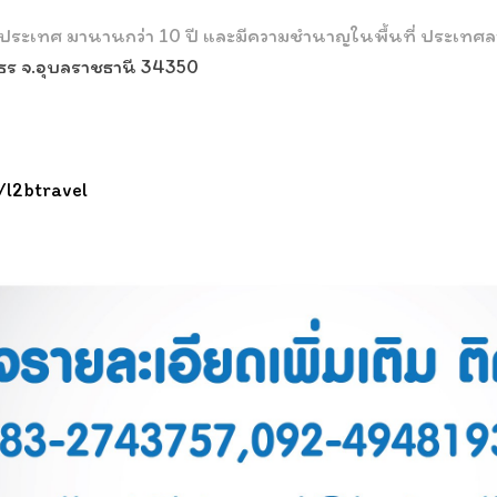
่างประเทศ มานานกว่า 10 ปี และมีความชำนาญในพื้นที่ ประเทศลา
ิรินธร จ.อุบลราชธานี 34350
/l2btravel