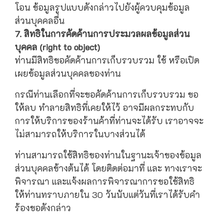
โอน ข้อมูลรูปแบบดังกล่าวไปยังผู้ควบคุมข้อมูล
ส่วนบุคคลอื่น
7. สิทธิในการคัดค้านการประมวลผลข้อมูลส่วน
บุคคล (right to object)
ท่านมีสิทธิขอคัดค้านการเก็บรวบรวม ใช้ หรือเปิด
เผยข้อมูลส่วนบุคคลของท่าน
กรณีท่านเลือกที่จะขอคัดค้านการเก็บรวบรวม ขอ
ให้ลบ ทำลายสิทธิที่เคยให้ไว้ อาจมีผลกระทบกับ
การให้บริการของร้านค้าที่ท่านจะได้รับ เราอาจจะ
ไม่สามารถให้บริการในบางส่วนได้
ท่านสามารถใช้สิทธิของท่านในฐานะเจ้าของข้อมูล
ส่วนบุคคลข้างต้นได้ โดยติดต่อมาที่ และ ทางเราจะ
พิจารณา และแจ้งผลการพิจารณาการขอใช้สิทธิ
ให้ท่านทราบภายใน 30 วันนับแต่วันที่เราได้รับคำ
ร้องขอดังกล่าว