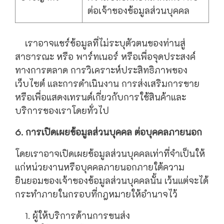
ต่อเจ้าของข้อมูลส่วนบุคคล
เราอาจแชร์ข้อมูลที่ไม่ระบุตัวตนของท่านสู่
สาธารณะ หรือ พาร์ทเนอร์ หรือเพื่อจุดประสงค์
ทางการตลาด การวิเคราะห์ประสิทธิภาพของ
เว็บไซต์ และการดำเนินงาน การส่งเสริมการขาย
หรือเพื่อแสดงเทรนด์เกี่ยวกับการใช้สินค้าและ
บริการของเราโดยทั่วไป
6. การเปิดเผยข้อมูลส่วนบุคคล ต่อบุคคลภายนอก
โดยเราอาจเปิดเผยข้อมูลส่วนบุคคลเท่าที่จำเป็นให้
แก่หน่วยงานหรือบุคคลภายนอกภายใต้ความ
ยินยอมของเจ้าของข้อมูลส่วนบุคคลนั้น เว้นแต่จะได้
กระทำภายในกรอบที่กฎหมายให้อำนาจไว้
1. ผู้ให้บริการด้านการขนส่ง