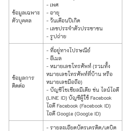
- เพศ
ข้อมูลเฉพาะ
- อายุ
ตัวบุคคล
- วันเดือนปีเกิด
- เลขประจำตัวประชาชน
- รูปถ่าย
- ที่อยู่ทางไปรษณีย์
- อีเมล
- หมายเลขโทรศัพท์ (รวมทั้ง
หมายเลขโทรศัพท์ที่บ้าน หรือ
ข้อมูลการ
หมายเลขมือถือ)
ติดต่อ
- บัญชีโซเชียลมีเดีย ช่น ไลน์ไอดี
(LINE ID) บัญชีผู้ใช้ Facebook
ไอดี Facebook (Facebook ID)
ไอดี Google (Google ID)
- รายละเอียดบัตรเครดิต/เดบิต