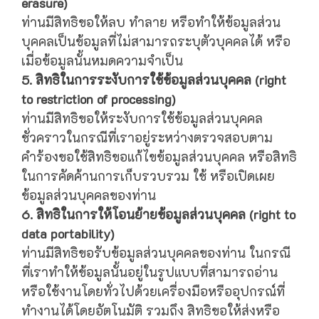
erasure)
ท่านมีสิทธิขอให้ลบ ทำลาย หรือทำให้ข้อมูลส่วน
บุคคลเป็นข้อมูลที่ไม่สามารถระบุตัวบุคคลได้ หรือ
เมื่อข้อมูลนั้นหมดความจำเป็น
5. สิทธิในการระงับการใช้ข้อมูลส่วนบุคคล (right
to restriction of processing)
ท่านมีสิทธิขอให้ระงับการใช้ข้อมูลส่วนบุคคล
ชั่วคราวในกรณีที่เราอยู่ระหว่างตรวจสอบตาม
คำร้องขอใช้สิทธิขอแก้ไขข้อมูลส่วนบุคคล หรือสิทธิ
ในการคัดค้านการเก็บรวบรวม ใช้ หรือเปิดเผย
ข้อมูลส่วนบุคคลของท่าน
6. สิทธิในการให้โอนย้ายข้อมูลส่วนบุคคล (right to
data portability)
ท่านมีสิทธิขอรับข้อมูลส่วนบุคคลของท่าน ในกรณี
ที่เราทำให้ข้อมูลนั้นอยู่ในรูปแบบที่สามารถอ่าน
หรือใช้งานโดยทั่วไปด้วยเครื่องมือหรืออุปกรณ์ที่
ทำงานได้โดยอัตโนมัติ รวมถึง สิทธิขอให้ส่งหรือ