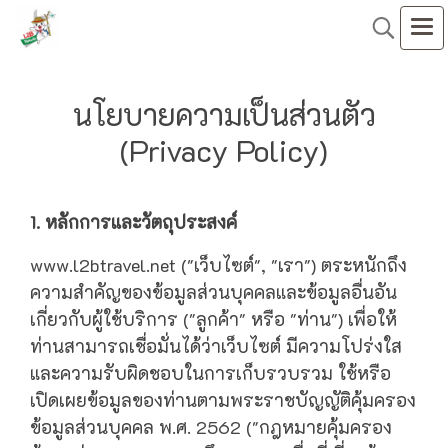
นโยบายความเป็นส่วนตัว
(Privacy Policy)
1. หลักการและวัตถุประสงค์
www.l2btravel.net ("เว็บไซต์", "เรา") ตระหนักถึง
ความสำคัญของข้อมูลส่วนบุคคลและข้อมูลอื่นอัน
เกี่ยวกับผู้ใช้บริการ ("ลูกค้า" หรือ "ท่าน") เพื่อให้
ท่านสามารถเชื่อมั่นได้ว่าเว็บไซต์ มีความโปร่งใส
และความรับผิดชอบในการเก็บรวบรวม ใช้หรือ
เปิดเผยข้อมูลของท่านตามพระราชบัญญัติคุ้มครอง
ข้อมูลส่วนบุคคล พ.ศ. 2562 ("กฎหมายคุ้มครอง