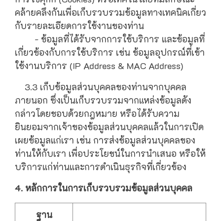
คล้ายคลึงกันเพื่อเก็บรวบรวมข้อมูลทางเทคนิคเกี่ยว
กับรายละเอียดการใช้งานของท่าน
- ข้อมูลที่ได้รับจากการใช้บริการ และข้อมูลที่
เกี่ยวข้องกับการใช้บริการ เช่น ข้อมูลอุปกรณ์ที่เข้า
ใช้งานบริการ (IP Address & MAC Address)
3.3 เก็บข้อมูลส่วนบุคคลของท่านจากบุคคล
ภายนอก ซึ่งเป็นเก็บรวบรวมจากแหล่งข้อมูลดัง
กล่าวโดยชอบด้วยกฎหมาย หรือได้รับความ
ยินยอมจากเจ้าของข้อมูลส่วนบุคคลแล้วในการเปิด
เผยข้อมูลแก่เรา เช่น การส่งข้อมูลส่วนบุคคลของ
ท่านให้กับเรา เพื่อประโยชน์ในการนำเสนอ หรือให้
บริการแก่ท่านและการดำเนินธุรกิจที่เกี่ยวข้อง
4. หลักการในการเก็บรวบรวมข้อมูลส่วนบุคคล
ฐาน