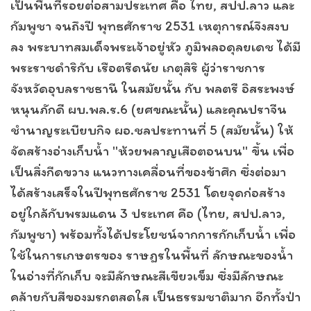
เป็นพื้นที่รอยต่อสามประเทศ คือ ไทย, สปป.ลาว และ
กัมพูชา จนถึงปี พุทธศักราช 2531 เหตุการณ์จึงสงบ
ลง พระบาทสมเด็จพระเจ้าอยู่หัว ภูมิพลอดุลยเดช ได้มี
พระราชดำริกับ เรือตรีดนัย เกตุสิริ ผู้ว่าราชการ
จังหวัดอุบลราชธานี ในสมัยนั้น กับ พลตรี อิสระพงษ์
หนุนภักดี ผบ.พล.ร.6 (ยศขณะนั้น) และคุณปราจีน
ชำนาญระเบียบกิจ ผอ.ชลประทานที่ 5 (สมัยนั้น) ให้
จัดสร้างอ่างเก็บน้ำ "ห้วยพลาญเสือตอนบน" ขึ้น เพื่อ
เป็นสิ่งกีดขวาง แนวทางเคลื่อนที่ของข้าศึก ซึ่งต่อมา
ได้สร้างเสร็จในปีพุทธศักราช 2531 โดยจุดก่อสร้าง
อยู่ใกล้กับพรมแดน 3 ประเทศ คือ (ไทย, สปป.ลาว,
กัมพูชา) พร้อมทั้งได้ประโยชน์จากการกักเก็บน้ำ เพื่อ
ใช้ในการเกษตรของ ราษฎรในพื้นที่ ลักษณะของน้ำ
ในอ่างที่กักเก็บ จะมีลักษณะสีเขียวเข็ม ซึ่งมีลักษณะ
คล้ายกับสีของมรกตสดใส เป็นธรรมชาติมาก อีกทั้งป่า