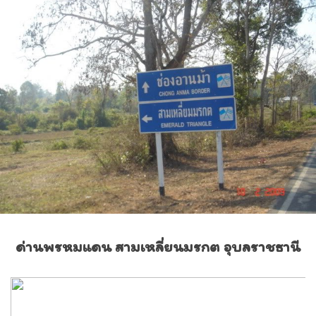
ด่านพรหมแดน สามเหลี่ยนมรกต อุบลราชธานี