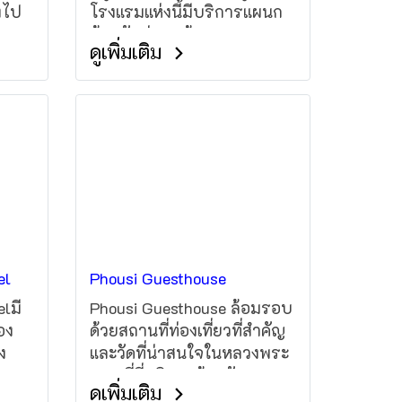
งไป
โรงแรมแห่งนี้มีบริการแผนก
้วย
ต้อนรับส่วนหน้าตลอด 24
ดูเพิ่มเติม
อ
ชั่วโมงและยังมีร้านอาหาร
่พัก
โรงแรมมีสวนและสนามเด็ก
อง
เล่น ที่โรงแรมห้องพักมีเฉลียง
จึง
ห้องพักมีห้องน้ำส่วนตัว
่หลาก
อ่างอาบน้ำหรือฝักบัวและบาง
ห้องที่ Paksong Denngarm
ดย
Hotel มีระเบียง ห้องพักมีโต๊ะ
ใน
ทำงาน
้าพัก
วยอด
el
Phousi Guesthouse
ยง่าย
lมี
Phousi Guesthouse ล้อมรอบ
อง
ด้วยสถานที่ท่องเที่ยวที่สำคัญ
ง
และวัดที่น่าสนใจในหลวงพระ
บาง ที่นี่บริการห้องพักสะดวก
ดูเพิ่มเติม
ย
สบายพร้อมห้องน้ำในตัว มี