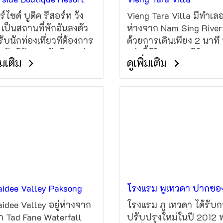
ร์ไซด์ บูติค รีสอร์ท วัง
Vieng Tara Villa มีทำเลอย
ง เป็นสถานที่พักอันลงตัว
ห่างจาก Nam Sing River
ับนักท่องเที่ยวที่ต้องการ
ด้วยการเดินเพียง 2 นาที ท
่ำกับสีสันของวังเวียงอย่าง
แห่งนี้มีวิลลาและมีอินเทอร
ิ่มเติม
ดูเพิ่มเติม
ที่ ใจกลางเมืองอยู่ห่างจาก
ไร้สาย (Wi-Fi) ฟรี วังเวีย
ักไปเพียง 5 Km และเดิน
ไปถึงสนามบินได้ภายใน
าที ที่พักแห่งนี้ตั้งอยูใกล้
ที่ท่องเที่ยวหลายแห่งที่
ับความนิยม เช่น โรง
าลวังเวียง, โพรวินเชียล
ิทอล, ทัวร์ธรรมชาติLV
idee Valley Paksong
โรงแรม พูเทวดา ปากซอ
idee Valley อยู่ห่างจาก
โรงแรม ภู เทวดา ได้รับ
ก Tad Fane Waterfall
ปรับปรุงใหม่ในปี 2012 