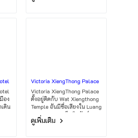
ห้องอาหารภายในโรงแรม
iew
และบริการอินเทอร์เน็ตไร้สาย
(Wi-Fi)
ng
ียง
otel
Victoria XiengThong Palace
otel
Victoria XiengThong Palace
มือง
ตั้งอยู่ติดกับ Wat Xiengthong
เดิน
Temple อันมีชื่อเสียงใน Luang
Prabang มองเห็นทิวทัศน์
ดูเพิ่มเติม
e
Mekong River โรงแรมอัน
ิการ
หรูหราแห่งนี้มีบริการต่าง ๆ
ยน้ำ
เช่น ทรีทเมนท์สปาเพื่อการ