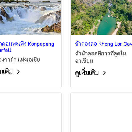
ป็น "สวรรค์แห่งสายน้ำตก
ุนเขา" ให้สายเที่ยวได้
ยมตัวล่วงหน้ากันครับ
กคอนพะเพ็ง Konpapeng
ถ้ำกองลอ Khong Lor Ca
rfall
ถ้ำน้ำลอดที่ยาวที่สุดใน
งการ่า แห่งเอเซีย
อาเซียน
ิ่มเติม
ดูเพิ่มเติม