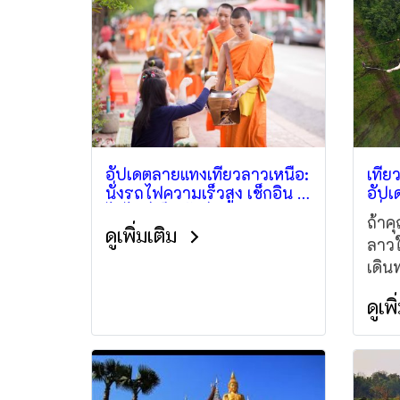
อัปเดตลายแทงเที่ยวลาวเหนือ:
เที่
นั่งรถไฟความเร็วสูง เช็กอิน 3
อัปเ
ไฮไลท์เด็ด ทัวร์หลวงพระบาง
เที่
ถ้าค
ยุคใหม่
ปราส
ดูเพิ่มเติม
ลาวใต
เดิน
สวยๆ
ดูเพ
ดีที่
ถอดร
สปป.
และป