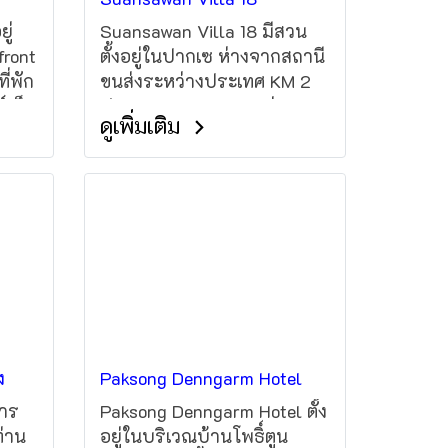
ู่
Suansawan Villa 18 มีสวน
front
ตั้งอยู่ในปากเซ ห่างจากสถานี
ี่พัก
ขนส่งระหว่างประเทศ KM 2
์เน็ต
ประมาณ 1.9 กม. และห่างจาก
ดูเพิ่มเติม
ง
Champasak Stadium 2.7 กม.
ที่พักมีอินเทอร์เน็ตไร้สาย
(WiFi) ฟรี และสามารถมอง
เห็นวิวภูเขา
ง
Paksong Denngarm Hotel
การ
Paksong Denngarm Hotel ตั้ง
ท่าน
อยู่ในบริเวณบ้านโพธิ์ตูน