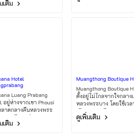
ิ่มเติม
อากาศ อินเทอร์เน็ตไร้
(Wi-Fi) ฟรีทั่วบริเวณ
(Wi-Fi) ฟรี
รีสอร์ทLuangprabang V
Hotel อยู่ห่างจากใจกลาง
เมืองหลวงพระบาง (Lua
Prabang Town Centre) เพ
2 กิโลเมตร
ana Hotel
Muangthong Boutique H
ngprabang
Muangthong Boutique H
ana Luang Prabang
ตั้งอยู่ไม่ไกลจากใจกลางเ
l อยู่ห่างจากเขา Phousi
หลวงพระบาง โดยใช้เวลา
ตลาดกลางคืนหลวงพระ
เพียง 10 นาทีจาก Mount
ดูเพิ่มเติม
10 นาที และห่างจาก
Phousi และ Royal Palac
ิ่มเติม
g Prabang International
Museum โรงแรมนี้ให้บร
ort 20 นาทีหากเดินทาง
ที่จอดรถฟรี และมีสระว่า