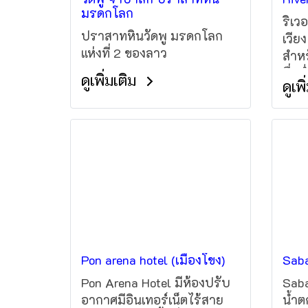
มรดกโลก
ริเวอ
ปราสาทหินวัดพู มรดกโลก
เวีย
แห่งที่ 2 ของลาว
สำหร
ดื่มด
ดูเพิ่มเติม
ดูเพ
เต็ม
ที่พ
ทาง
180 น
สถาน
ได้ร
พยาบ
โฮสป
Pon arena hotel (เมืองโขง)
Saba
Pon Arena Hotel มีห้องปรับ
Saba
อากาศมีอินเทอร์เน็ตไร้สาย
น้ำต