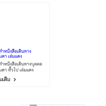
ถยนต์ ภายในมีสระว่าย
ใช้เวลาเดินเพียงประมาณ
ลางแจ้งและบริการ
นาทีจากที่พัก ท่านจะพบ
ทอร์เน็ตไร้สาย (Wi-Fi)
กาแฟและบาร์
ำหนังสือเดินทาง
ดา เล่มแดง
ำหนังสือเดินทางบุคคล
ดา ทั้วไป เล่มแดง
ิ่มเติม