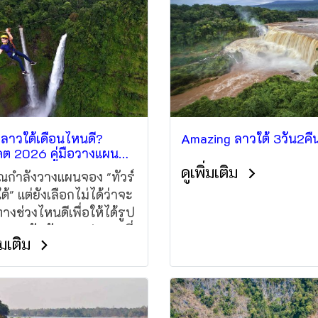
ยวลาวใต้เดือนไหนดี?
Amazing ลาวใต้ 3วัน2คื
ดต 2026 คู่มือวางแผน
ยวตาดฟาน ตาดเยือง
ดูเพิ่มเติม
ุณกำลังวางแผนจอง "ทัวร์
าทหินวัดพู
้" แต่ยังเลือกไม่ได้ว่าจะ
ทางช่วงไหนดีเพื่อให้ได้รูป
 และสัมผัสบรรปากาศที่
ิ่มเติม
สุด วันนี้ L2B Travel จะมา
หัสฤดูกาลท่องเที่ยวของ
ลาว ตอนใต้ เมืองปากเซ
ากซอง ดินแดนที่ขึ้นชื่อ