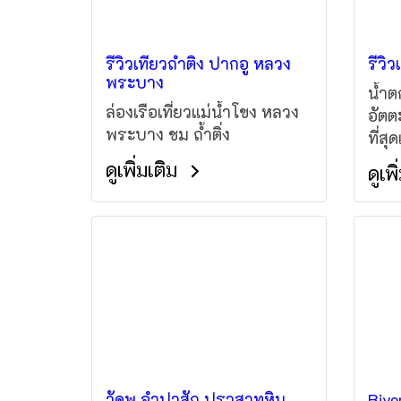
รีวิวเที่ยวถ้ำติ่ง ปากอู หลวง
รีวิ
พระบาง
น้ำต
ล่องเรือเที่ยวแม่น้ำโขง หลวง
อัตต
พระบาง ชม ถ้ำติ่ง
ที่สุด
ดูเพิ่มเติม
ดูเพ
วัดพู จำปาสัก ปราสาทหิน
Rive