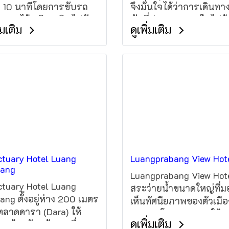
ง 10 นาทีโดยการขับรถ
จึงมั่นใจได้ว่าการเดินทา
ท่านจะได้เพลิดเพลินไปกับ
พักที่ปากซอง จะเต็มไปด
ิ่มเติม
ดูเพิ่มเติม
ชาติโดยรอบที่ Bolaven
ความรื่นรมย์ ไม่ว่าจะเพื่
eau โรงแรมแห่งนี้มีห้อง
ธุรกิจหรือเพื่อท่องเที่ยว ที
ร ร้านกาแฟ และให้
ตั้งอยู่ห่างจากใจกลางเมื
ารวิลลากว้างขวางพร้อม
เพียง 05.00 Km ผู้เข้าพัก
ียงให้ท่านได้สัมผัสกับ
เพลิดเพลินกับกิจกรรมที
ัศน์ธรรมชาติ
หลายและแหล่งท่องเที่ยว
มากมายของตัวเมืองได้โ
ง่าย เนื่องจากที่พักตั้งอยู่
ทำเลที่เดินทางสะดวก ผู้เข
จึงไปยังสถานที่ท่องเที่ย
tuary Hotel Luang
Luangprabang View Hot
นิยมต่างๆ ของเมืองได้โด
bang
Luangprabang View Hote
tuary Hotel Luang
สระว่ายน้ำขนาดใหญ่ที่ม
ang ตั้งอยู่ห่าง 200 เมตร
เห็นทัศนียภาพของตัวเมือ
ลาดดารา (Dara) ให้
แบบพาโนรามา และให้
ดูเพิ่มเติม
ารห้องพักพร้อมเครื่อง
บริการอินเทอร์เน็ตไร้สา