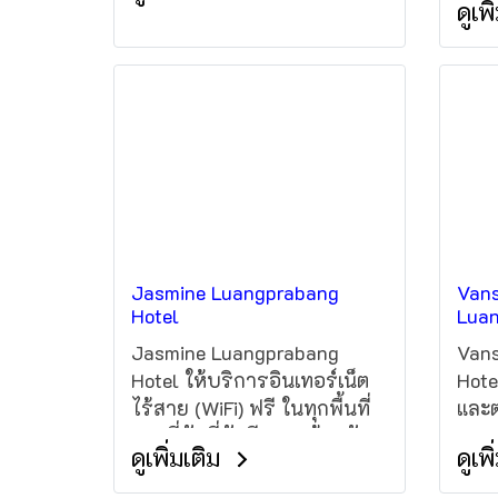
ดูเพ
ปรับ
อินเทอร์เน็ตไร้สาย (Wi-Fi) ฟรี
สาย 
Jasmine Luangprabang
Vans
Hotel
Lua
Jasmine Luangprabang
Vans
Hotel ให้บริการอินเทอร์เน็ต
Hote
ไร้สาย (WiFi) ฟรี ในทุกพื้นที่
และ
ของที่พักที่พักมีแผนกต้อนรับ
บาง 
ดูเพิ่มเติม
ดูเพ
เปิดทำการตลอด 24 ชั่วโมง
Luan
Airp