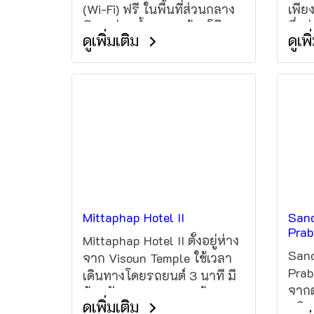
(Wi-Fi) ฟรี ในพื้นที่ส่วนกลาง
เพีย
มีสระว่ายน้ำกลางแจ้ง, โต๊ะ
ซึ่ง
ดูเพิ่มเติม
ดูเพ
บริการทัวร์และบริการรถรับ
ธรรม
ส่ง มีพื้นที่จอดรถส่วนกลางฟรี
Plat
ในสถานที่ โรงแรมตั้งอยู่ห่าง
อาหา
จาก Li Phi Waterfall ด้วย
บริก
การเดินทางโดยรถยนต์ 1 ชั่​​
ระเบ
วโมง 30 นาที ส่วน Pakse
ทิวท
Airport อยู่ห่างออกไปด้วย
การเดินทางโดยรถยนต์ 3
ชั่วโมง
Mittaphap Hotel II
Sanc
Pra
Mittaphap Hotel II ตั้งอยู่ห่าง
Sanc
จาก Visoun Temple ใช้เวลา
Prab
เดินทางโดยรถยนต์ 3 นาที มี
จากต
ห้องพักสะดวกสบายพร้อม
ดูเพิ่มเติม
บริก
เครื่องปรับอากาศและ