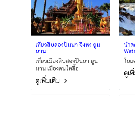
ว่าเ
และข
เตรี
เที่ยวสิบสองปันนา จิ่งหง ยูน
น้ำต
นาน
Wate
เที่ยวเมืองสิบสองปันนา ยูน
ไนแอ
นาน เมืองคนไทลื้อ
ดูเพ
ดูเพิ่มเติม