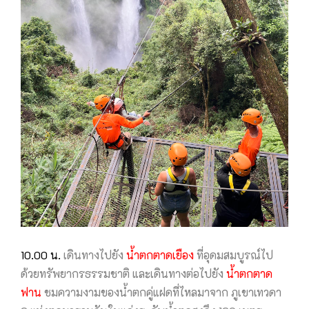
10.00 น.
เดินทางไปยัง
น้ำตกตาดเยือง
ที่อุดมสมบูรณ์ไป
ด้วยทรัพยากรธรรมชาติ และเดินทางต่อไปยัง
น้ำตกตาด
ฟาน
ชมความงามของน้ำตกคู่แฝดที่ไหลมาจาก ภูเขาเทวดา