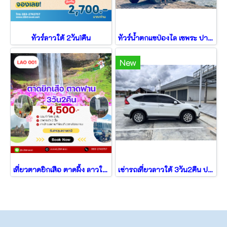
ทัวร์ลาวใต้ 2วัน1คืน
ทัวร์น้ำตกแซป่องไล เซพระ ปากซอง 3วัน2คืน
New
เที่ยวตาดยิกเสือ ตาดผึ้ง ลาวใต้ ตาดฟาน 3วัน2คืน
เช่ารถเที่ยวลาวใต้ 3วัน2คืน ปราสาทหินวัดพู คอนพะเพ็ง หลีผี ตาดฟาน แบบส่วนตัว