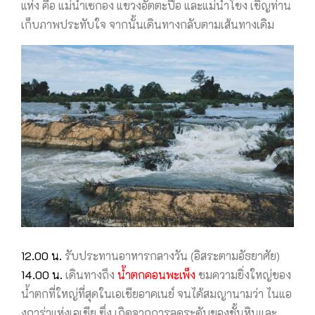
แห่ง คือ แม่น้ำเซกอง แขวงอัตตะปือ และแม่น้ำโขง เชิญท่าน
เก็บภาพประทับใจ จากนั้นเดินทางกลับตามเส้นทางเดิม
12.00 น.
รับประทานอาหารกลางวัน (อิสระตามอัธยาศัย)
14.00 น.
เดินทางถึง
น้ำตกคอนพะเพ็ง
ชมความยิ่งใหญ่ของ
น้ำตกที่ใหญ่ที่สุดในเอเชียอาคเนย์ จนได้สมญานามว่า ไนแอ
งการ่าแห่งเอเชีย ซึ่ง เกิดจากการลดระดับของชั้นหินและ