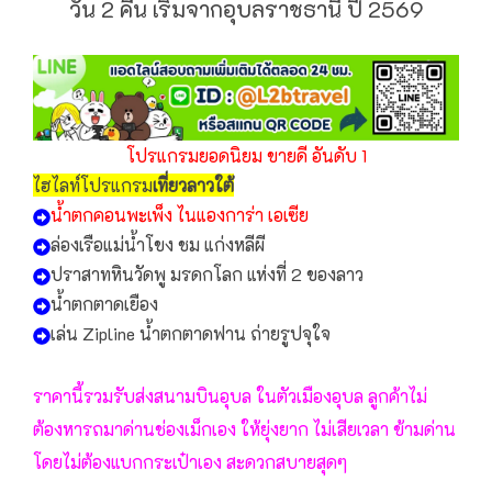
วัน 2 คืน เริ่มจากอุบลราชธานี ปี 2569
โปรแกรมยอดนิยม ขายดี อันดับ 1
ไฮไลท์โปรแกรม
เที่ยวลาวใต้
น้ำตกคอนพะเพ็ง ไนแองการ่า เอเซีย
ล่องเรือแม่น้ำโขง ชม แก่งหลีผี
ปราสาทหินวัดพู มรดกโลก แห่งที่ 2 ของลาว
น้ำตกตาดเยือง
เล่น Zipline น้ำตกตาดฟาน ถ่ายรูปจุใจ
ราคานี้รวมรับส่งสนามบินอุบล ในตัวเมืองอุบล ลูกค้าไม่
ต้องหารถมาด่านช่องเม็กเอง ให้ยุ่งยาก ไม่เสียเวลา ข้ามด่าน
โดยไม่ต้องแบกกระเป๋าเอง สะดวกสบายสุดๆ