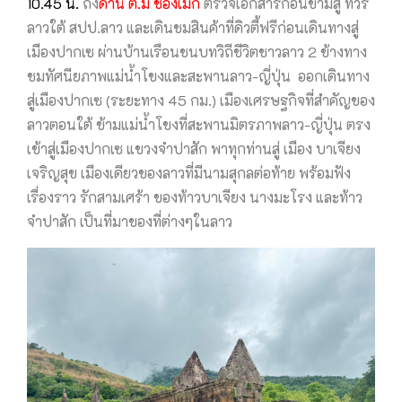
10.45 น.
ถึง
ด่าน ต.ม ช่องเม็ก
ตรวจเอกสารก่อนข้ามสู่ ทัวร์
ลาวใต้ สปป.ลาว และเดินชมสินค้าที่ดิวตี้ฟรีก่อนเดินทางสู่
เมืองปากเซ ผ่านบ้านเรือนชนบทวิถีชีวิตชาวลาว 2 ข้างทาง
ชมทัศนียภาพแม่น้ำโขงและสะพานลาว-ญี่ปุ่น ออกเดินทาง
สู่เมืองปากเซ (ระยะทาง 45 กม.) เมืองเศรษฐกิจที่สำคัญของ
ลาวตอนใต้ ข้ามแม่น้ำโขงที่สะพานมิตรภาพลาว-ญี่ปุ่น ตรง
เข้าสู่เมืองปากเซ แขวงจำปาสัก พาทุกท่านสู่ เมือง บาเจียง
เจริญสุข เมืองเดียวของลาวที่มีนามสุกลต่อท้าย พร้อมฟัง
เรื่องราว รักสามเศร้า ของท้าวบาเจียง นางมะโรง และท้าว
จำปาสัก เป็นที่มาของที่ต่างๆในลาว