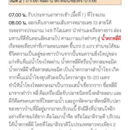
วันที่ 2 :
ปากเซ-หลี่ผี-น้ำตกคอนพะเพ็ง-ปากเซ
07.00 น.
รับประทานอาหารเช้า (มื้อที่ 1 ) ที่โรงแรม
08.00 น.
ออกเดินทางตามเส้นทางหมายเลข 13 สายใต้
ระยะทางประมาณ 148 กิโลเมตร นำท่านลงเรือหางยาว ล่อง
มหานทีสี่พันดอนลัดเลาะไป ตามเกาะแก่งต่างๆ สู่
น้ำตกหลี่ผี
เรือจอดเทียบท่าที่เกาะดอนเหลด ขึ้นรถ 5 แถว ท่านจะได้ชม
ชีวิตความเป็นอยู่ของชาวบ้านจากนั้นชมความยิ่งใหญ่ของ
แก่งหินที่แม่น้ำโขงไหลผ่าน น้ำตกหลี่ผีหรือน้ำตกสมพะมิด
น้ำตกหลี่ผี หรือตาดสมพะมิต เป้นน้ำตกกลางลำน้ำโขง เกิด
จากพื้นแม่น้ำโขงยุบตัวลงเป็นโตรกผาสูง 15-20 เมตร
ทำให้น้ำโขงไหลตกลงมาเป็นกระแสน้ำเชี่ยวกราก ชื่อหลี่ผี
มาจากคำว่า หลี่ คือเครื่องมือจับปลาชนิดหนึ่งคล้ายลอบ และ
ผีก้คือศพคนตายที่ไหลตามน้ำ และถูกพัดพามาติดหลี่จับปลา
ของชาวบ้านที่มีอยู่มากมายบริเวณนี้ ยังมีสิ่งที่น่าสนใจอีก
อย่างที่หาชมได้ยาก คือโลมาน้ำจืด หรือโลมาอิรวะดี บริเวณ
ใต้น้ำตกหลี่ผี โดยที่โลมาอิระวดีในประเทศลาวพบเพียง 2