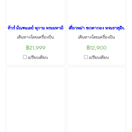
ทัวร์ มัณฑะเลย์ พุกาม พระมหามัยมุณี พระเจดีย์ชเวสิกอง 4วัน3คืน บิน
เที่ยวพม่า ชเวดากอง พระธาตุอินแขว
เดินทางโดยเครื่องบิน
เดินทางโดยเครื่องบิน
฿21,999
฿12,900
เปรียบเทียบ
เปรียบเทียบ