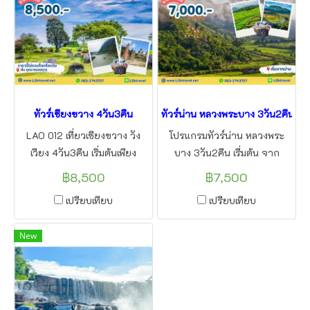
ทัวร์เชียงขวาง 4วัน3คืน
ทัวร์น่าน หลวงพระบาง 3วัน2คืน
LAO 012 เที่ยวเซียงขวาง วัง
โปรแกรมทัวร์น่าน หลวงพระ
เวียง 4วัน3คืน เริ่มต้นเพียง
บาง 3วัน2คืน เรื่มต้น จาก
8500 บาท บริการเส้นทางเที่ยว
จังหวัด น่าน ด่านห้วยโกร๋น
฿8,500
฿7,500
ใหม่ ในเมืองลาว โดยผ่าน เมือง
ด่านน้ำเงิน โดยเส้นทางเส้นทาง
เปรียบเทียบ
เปรียบเทียบ
ปากซัน เมืองคูณ เป็นเส้นทาง ที่
ใหม่ สะดวกสบาย หงสา เชียง
น่าสนใจเที่ยว ชม ทุ่งไหหิน วัด
แมน หลวงพระบาง เริ่มต้นสัมผัส
New
เพียวัด ถ้ำพระ ถ้ำปิ่ว เส้นทาง
ประสบการณ์ใหม่ๆ ได้ที่นี่ กับทีม
ใหม่ ที่ใครหลายคนไม่เคยไป
งานทัวร์มืออาชีพ แอลทูบี
แนะนำ มาเที่ยวกันจ้า โดยแอล
ทราเวล
ทูบีทราเวล