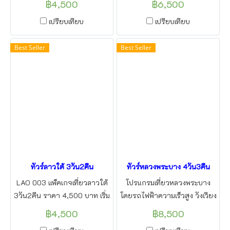
฿4,500
฿6,500
เมืองปากซอง ราคาเพียง 4500
โลก หลวงพระบาง น้ำตกตาด
บาท โดยแอลทูบีทราเวล
กวางสี ใส่บาตรข้าวเหนียว โดย
เปรียบเทียบ
เปรียบเทียบ
แอลทูบีทราเวล
Best Seller
Best Seller
ทัวร์ลาวใต้ 3วัน2คืน
ทัวร์หลวงพระบาง 4วัน3คืน
LAO 003 แพ็คเกจเที่ยวลาวใต้
โปรแกรมเที่ยวหลวงพระบาง
3วัน2คืน ราคา 4,500 บาท เริ่ม
โดยรถไฟฟ้าความเร็วสูง วังเวียง
จาก สนามบินอุบลราชธานี หรือ
เวียงจันทน์ 4วัน3คืน เดินทาง
฿4,500
฿8,500
ด่านช่องเม็ก จะนำท่าน พาชม
โดยรถตู้ เข้าไปท่องเที่ยวลาว จะ