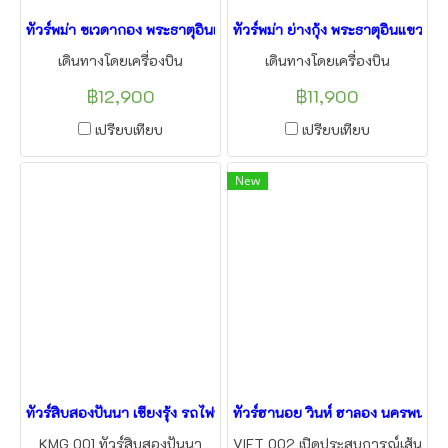
ทัวร์พม่า ชเวดากอง พระธาตุอินแขวน ย่างกุ้ง 3วัน2คืน บิน NOK AIR
ทัวร์พม่า ย่างกุ้ง พระธาตุอินแขวน 
เดินทางโดยเครื่องบิน
เดินทางโดยเครื่องบิน
฿12,900
฿11,900
เปรียบเทียบ
เปรียบเทียบ
New
ทัวร์สิบสองปันนา เชียงรุ้ง รถไฟฟ้า 4วัน3คืน เริ่มจากหนองคาย
ทัวร์ฮานอย วินห์ ฮาลอง นครพนม ท
KMG 001 ทัวร์สิบสองปันนา
VIET 002 เปิดประสบการณ์เส้น