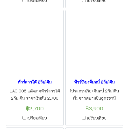
เปรียบเทียบ
เปรียบเทียบ
น้ำตกคอนพะเพ็ง น้ำตกตาดฟาน
พาท่าน ชมเมืองมรดกโลก หลวง
ปราสาทหินวัดพู มรดกโลกแห่งที่
พระบาง ใส่บาตรข้าวเหนียว
2 ของลาว
เที่ยวน้ำตกตาดกวางสี ที่สวย
ที่สุด ใน หลวงพระบาง โดยแอล
ทูบีทราเวล
ทัวร์ลาวใต้ 2วัน1คืน
ทัวร์เวียงจันทน์ 2วัน1คืน
LAO 005 แพ็คเกจทัวร์ลาวใต้
โปรแกรมเวียงจันทน์ 2วัน1คืน
2วัน1คืน ราคาเริ่มต้น 2,700
เริ่มจากสนามบินอุดรธานี
บาท ปราสาทหินวัดพู ตาดเยือง
หนองคาย พาท่านชม พระธาตุ
฿2,700
฿3,900
ตาดฟาน ไร่กาแฟปากซอง
หลวง ประตูชัย หอพระแก้ว และ
เปรียบเทียบ
เปรียบเทียบ
cafe1971 โดย แอลทูบีทราเวล
พิพิธภัณท์ ประวัติศาสตร์ลาว
แวะซื้อของฝาก ร้านเครื่องเงิน