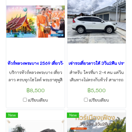
ทัวร์หลวงพระบาง 2569 เที่ยววังเวียง เมืองเฟือง รถไฟความเร็วสูง 4วัน
เช่ารถเที่ยวลาวใต้ 3วัน2คืน ปราสา
บริการทัวร์หลวงพระบาง เที่ยว
สำหรับ ใครที่มา 2-4 คน แต่วัน
ลาว ครบทุกไฮไลท์ พระธาตุพูสี
เดินทางไม่ตรงกับทัวร์ สามารถ
น้ำตกตาดกวางสี นั่งรถไฟ
เช่ารถเที่ยวลาวใต้ ได้แล้วรอรับ
฿8,500
฿5,500
ความเร็วสูงลาว-จีน จัดกรุ๊ป
ที่ด่านช่องเม็ก หรือ สนามบิน
เปรียบเทียบ
เปรียบเทียบ
เหมาสัมมนาดูแลดีตลอดทริป
อุบล เพื่อเที่ยวเมืองจำปาสัก แบบ
โดยแอลทูบีทราเวล
ส่วนตัว
New
New