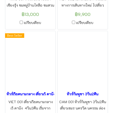
เชียงรุ้ง ชมหมู่บ้านไทลือ ชมสวน
ทางการเดินทางใหม่ ไปเที่ยว
ป่าดงดิบ วัดหลวง สัมผัสเส้นทาง
ฮานอย โดยรถ ผ่านข้าม 3
฿13,000
฿9,900
รถไฟฟ้าความเร็วสูง จาก
ประเทศ ไทย ลาว เวียดนาม
เปรียบเทียบ
เปรียบเทียบ
เวียงจันทน์
สัมผัสวิถีชีวิต ชาวบ้านสองข้าง
ทาง ระหว่างเดินทางไปฮานอย
Best Seller
ฮาลองโดยข้ามด่านชายแดนที่
จ.นครพนม ใครไม่เคยไปต้อง
ลอง
ทัวร์เวียดนามกลาง เที่ยวเว้ ดานัง ฮอยอัน 4วัน3คืน โดยรถ จากมุกดาห
ทัวร์กัมพูชา 3วัน2คืน
VIET 001 เที่ยวเวียดนามกลาง
CAM 001 ทัวร์กัมพูชา 3วัน2คืน
เว้ ดานัง 4วัน3คืน เริ่มจาก
เที่ยวเขมร นครวัด นครธม ล่อง