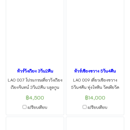
ลาว
ทัวร์วังเวียง 3วัน2คืน
ทัวร์เชียงขวาง 5วัน4คืน
LAO 007 โปรแกรมเที่ยววังเวียง
LAO 009 เที่ยวเชียงขวาง
เวียงจันทน์ 3วัน2คืน บลูลกูน
5วัน4คืน ทุ่งไหหิน วัดเพียวัด
พระธาตุหลวง
หลวงพระบาง ใส่บาตรข้าว
฿4,500
฿14,000
เหนียว วังเวียง เริ่มต้นจาก
เปรียบเทียบ
เปรียบเทียบ
อุดรธานี หนองคาย โดยแอลทูบี
ทราเวล