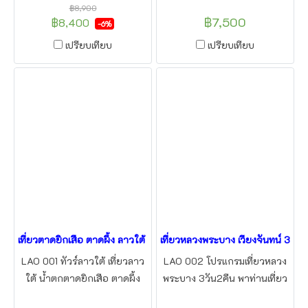
มุกดาหาร จะพาท่านเที่ยวชม
เรือโตนเลสาบ ราคาถูก เริ่มรับ
฿8,900
฿7,500
เมืองโบราณฮอยอัน นั่งกระเช้า
จากด่าน ปอยเปต ช่องจอม ช่อง
฿8,400
-6%
บานาฮิลล์
สะงำ ในราคาเดียว
เปรียบเทียบ
เปรียบเทียบ
เที่ยวตาดยิกเสือ ตาดผึ้ง ลาวใต้ ตาดฟาน 3วัน2คืน
เที่ยวหลวงพระบาง เวียงจันทน์ 3วั
LAO 001 ทัวร์ลาวใต้ เที่ยวลาว
LAO 002 โปรแกรมเที่ยวหลวง
ใต้ น้ำตกตาดยิกเสือ ตาดผึ้ง
พระบาง 3วัน2คืน พาท่านเที่ยว
เล่นZipline ตาดฟาน ตาดเยือง
ชม พระธาตุหลวง เมืองมรดก