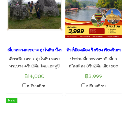
เที่ยวหลวงพระบาง ทุ่งไหหิน นั่งรถไฟฟ้าความเร็วสูง
ทัวร์เมืองเฟือง วังเวียง เวียงจันทน์ 3
เที่ยวเชียงขวาง ทุ่งไหหิน หลวง
นำท่านเที่ยวธรรมชาติ เที่ยว
พระบาง 4วัน3คืน โดยแอลทูบี
เมืองเฟือง 3วัน2คืน เมืองยอด
ทราเวล
นิยม แห่งใหม่ นำท่านพักบนแพ
฿14,000
฿3,999
เมืองเฟือง ชมบรรยาศ ริมแม่น้ำ
เปรียบเทียบ
เปรียบเทียบ
ลีก ของลาว พาเที่ยวเมืองวัง
เวียงอันสวยงาม เล่นน้ำบลูลากูน
New
สะพานสีฟ้า ถ้ำนางฟ้า โดย แอล
ทูบีทราเวล