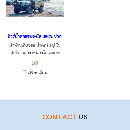
ทัวร์น้ำตกแซป่องไล เซพระ ปากซอง 3วัน2คืน
นำท่านเที่ยวชม น้ำตกใหญ่ ใน
ป่าลึก อย่าง เซป่องไล และ เซ
พระ สัมผัสเมืองหนาวทั้งปี อย่าง
฿0
เมืองปากซอง เมืองที่เต็มไปด้วย
เปรียบเทียบ
ไร่กาแฟ และปลูกพืชเมืองหนาว
เที่ยวลาวใต้ไม่จำเจ แน่นอน โดย
แอลทูบีทราเวล
CONTACT
US