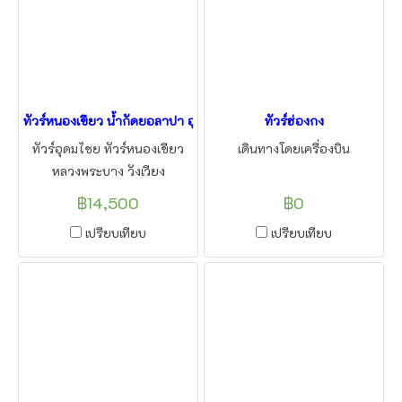
ทัวร์หนองเขียว น้ำกัดยอลาปา อุดมไชย หลวงพระบาง วังเวียง 5วัน4คืน
ทัวร์ฮ่องกง
ทัวร์อุดมไชย ทัวร์หนองเขียว
เดินทางโดยเครื่องบิน
หลวงพระบาง วังเวียง
เวียงจันทน์ นั่งรถไฟฟ้าความเร็ว
฿14,500
฿0
สูง เมืองมรดกโลก ผาชมนาง บลู
เปรียบเทียบ
เปรียบเทียบ
ลากูน ถ้ำนางฟ้า ถ้ำนอน
สะพานสีน้ำเงิน โดยแอลทูบี
ทราเวล