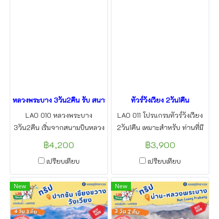
หลวงพระบาง 3วัน2คืน รับ สนามบินหลวงพระบาง
ทัวร์วังเวียง 2วัน1คืน
LAO 010 หลวงพระบาง
LAO 011 โปรแกรมทัวร์วังเวียง
3วัน2คืน เริ่มจากสนามบินหลวง
2วัน1คืน เหมาะสำหรับ ท่านที่มี
พระบาง ราคาเริ่มต้น 3,999
เวลาน้อย และอยากมาเที่ยว ชม
฿4,200
฿3,900
บาทต่อท่าน เท่านั่น โดยแอลทูบี
ความงาม ธรรมชาติของเมือง
เปรียบเทียบ
เปรียบเทียบ
ทราเวล
ลาว ถ้ำจัง สะพานสีส้ม เริ่มจาก
อุดรธานี หนองคาย โดย แอล
New
New
ทูบีทราเวล