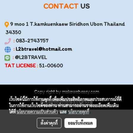
CONTACT
US
9 moo 1 T.kamkuenkaew Siridhon Ubon Thailand
34350
:
083-2743757
:
L2btravel@hotmail.com
:
@L2BTRAVEL
TAT LICENSE
:
51-00600
Copy right by makewebeasy.com
เว็บไซต์นี้มีการใช้งานคุกกี้ เพื่อเพิ่มประสิทธิภาพและประสบการณ์ที่ดี
ผู้เข้าชมทั้งหมด
2,551,622
ในการใช้งานเว็บไซต์ของท่าน ท่านสามารถอ่านรายละเอียดเพิ่มเติม
ได้ที่
นโยบายความเป็นส่วนตัว
และ
นโยบายคุกกี้
Powered by
MakeWebEasy.com
ตั้งค่าคุกกี้
ยอมรับทั้งหมด