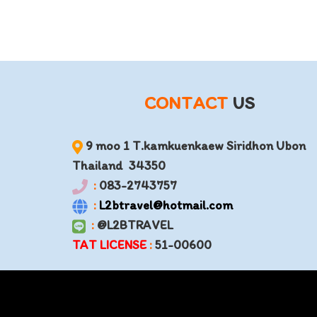
CONTACT
US
9 moo 1 T.kamkuenkaew Siridhon Ubon
Thailand 34350
:
083-2743757
:
L2btravel@hotmail.com
:
@L2BTRAVEL
TAT LICENSE
:
51-00600