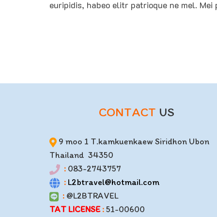
euripidis, habeo elitr patrioque ne mel. Mei
CONTACT
US
9 moo 1 T.kamkuenkaew Siridhon Ubon
Thailand 34350
:
083-2743757
:
L2btravel@hotmail.com
:
@L2BTRAVEL
TAT LICENSE
:
51-00600