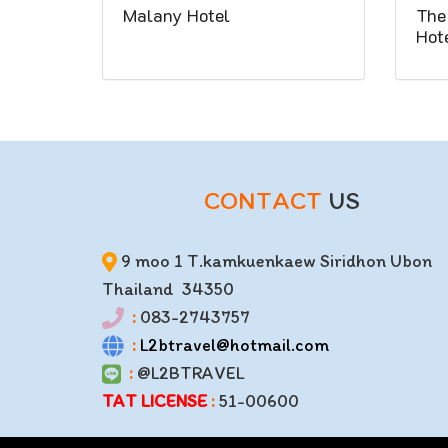
Malany Hotel
The
Hot
CONTACT
US
9 moo 1 T.kamkuenkaew Siridhon Ubon
Thailand 34350
:
083-2743757
:
L2btravel@hotmail.com
:
@L2BTRAVEL
TAT LICENSE
:
51-00600