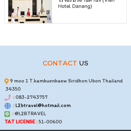
Hotel Danang)
CONTACT
US
9 moo 1 T.kamkuenkaew Siridhon Ubon Thailand
34350
:
083-2743757
:
L2btravel@hotmail.com
:
@L2BTRAVEL
TAT LICENSE
:
51-00600