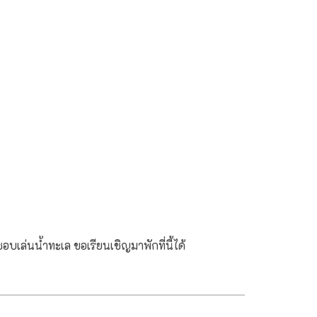
บเล่นน้ำทะเล ขอเรียนเชิญมาพักที่นี้ได้