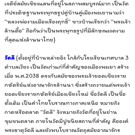
เจดีย์สมัยเชียงแสนที่อยู่ในสภาพสมบูรณ์มาก เป็นวัด
ที่ประดิษฐานพระพุทธรูปคู่บ้านคู่เมืองพะเยานามว่า
"หลวงพ่องามเมืองเรืองฤทธิ์" ชาวบ้านเรียกว่า "พระเจ้า
ล้านตื้อ" ถือกันว่าเป็นพระพุทธรูปที่มีลักษณะงดงาม
ที่สุดแห่งล้านนาไทย}
วัดลี
{ตั้งอยู่ที่บ้านหล่ายอิง ใกล้กับโรงเรียนเทศบาล 3
ตำบลเวียง เป็นวัดเก่าแก่ที่สำคัญของเมืองพะเยา สร้าง
เมื่อ พ.ศ.2038 ตรงกับสมัยของพระเจ้ายอดเชียงราย
กษัตริย์แห่งอาณาจักรล้านนา ซึ่งสร้างถวายแด่พระเจ้า
ยอดเชียงรายกษัตริย์เมืองเชียงใหม่ ชื่อวัดลี เป็นชื่อ
ดั้งเดิม เป็นคำไทยโบราณทางภาคเหนือ หมายถึง
กาดหรือตลาด "วัดลี" จึงหมายถึงวัดที่อยู่ในย่าน
ชุมชนตลาด ภายในวัดมีปูชนียสถานที่สำคัญ คือองค์
พระธาตุวัดลี และยังพบโบราณวัตถุสมัยอาณาจักร