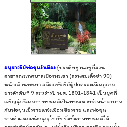
อนุสาวรีย์พ่อขุนงำเมือง
{ประดิษฐานอยู่ที่สวน
สาธารณะเทศบาลเมืองพะเยา (สวนสมเด็จย่า 90)
หน้ากว๊านพะเยา อดีตกษัตริย์ผู้ปกครองเมืองภูกาม
ยาวลำดับที่ 9 ระหว่างปี พ.ศ. 1801-1841 เป็นยุคที่
เจริญรุ่งเรืองมาก พระองค์เป็นพระสหายร่วมน้ำสาบาน
กับพ่อขุนเม็งรายแห่งเมืองเชียงราย และพ่อขุน
รามคำแหงแห่งกรุงสุโขทัย ซึ่งทั้งสามพระองค์ได้
กระทำสัตย์ต่อกัน ณ แม่น้ำอิง บริเวณสถานีประมงน้ำ