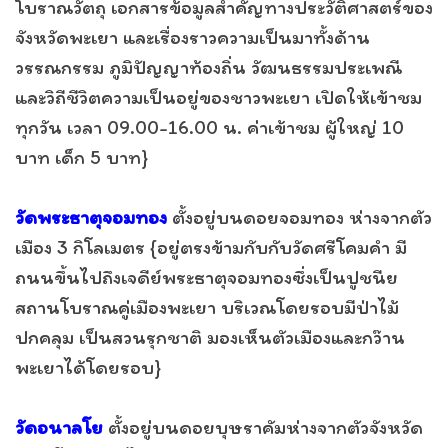
โบราณวัตถุ เอกสารข้อมูลสำคัญทางประวัติศาสตร์ของ
จังหวัดพะเยา และเรื่องราวความเป็นมาทั้งด้าน
วรรณกรรม ภูมิปัญญาท้องถิ่น วัฒนธรรมประเพณี
และวิถีชีวิตความเป็นอยู่ของชาวพะเยา เปิดให้เข้าชม
ทุกวัน เวลา 09.00-16.00 น. ค่าเข้าชม ผู้ใหญ่ 10
บาท เด็ก 5 บาท}
วัดพระธาตุจอมทอง
ตั้งอยู่บนดอยจอมทอง ห่างจากตัว
เมือง 3 กิโลเมตร {อยู่ตรงข้ามกับกับวัดศรีโคมคำ มี
ถนนขึ้นไปถึงเจดีย์พระธาตุจอมทองซึ่งเป็นปูชนีย
สถานโบราณคู่เมืองพะเยา บริเวณโดยรอบมีป่าไม้
ปกคลุม เป็นสวนรุกชาติ มองเห็นตัวเมืองและกว๊าน
พะเยาได้โดยรอบ}
วัดอนาลโย
ตั้งอยู่บนดอยบุษราคัมห่างจากตัวจังหวัด