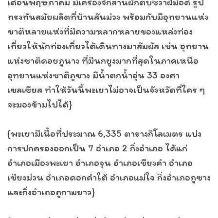
เดือนพฤษภาคม มีเครื่องจักสานผักตบชวาฝีมือดี รูป
ทรงทันสมัยผลิตที่บ้านสันม่วง พร้อมกับมีอุทยานแห่ง
ชาติหลายแห่งที่มีความหลากหลายของแหล่งท่อง
เที่ยวให้นักท่องเที่ยวได้เดินทางมาสัมผัส เช่น อุทยาน
แห่งชาติดอยภูนาง ที่มีนกยูงมากที่สุดในภาคเหนือ
อุทยานแห่งชาติภูซาง มีน้ำตกน้ำอุ่น 33 องศา
เซลเซียส ทำให้วันนี้พะเยาไม่อาจเป็นจังหวัดที่ใคร ๆ
จะมองข้ามไปได้}
{พะเยามีเนื้อที่ประมาณ 6,335 ตารางกิโลเมตร แบ่ง
การปกครองออกเป็น 7 อำเภอ 2 กิ่งอำเภอ ได้แก่
อำเภอเมืองพะเยา อำเภอจุน อำเภอเชียงคำ อำเภอ
เชียงม่วน อำเภอดอกคำใต้ อำเภอแม่ใจ กิ่งอำเภอภูซาง
และกิ่งอำเภอภูกามยาว}