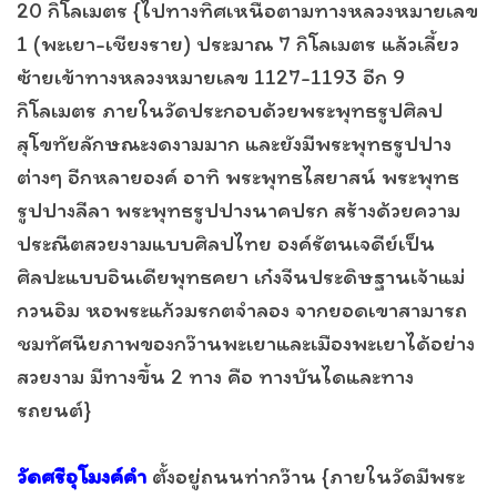
20 กิโลเมตร {ไปทางทิศเหนือตามทางหลวงหมายเลข
1 (พะเยา-เชียงราย) ประมาณ 7 กิโลเมตร แล้วเลี้ยว
ซ้ายเข้าทางหลวงหมายเลข 1127-1193 อีก 9
กิโลเมตร ภายในวัดประกอบด้วยพระพุทธรูปศิลป
สุโขทัยลักษณะงดงามมาก และยังมีพระพุทธรูปปาง
ต่างๆ อีกหลายองค์ อาทิ พระพุทธไสยาสน์ พระพุทธ
รูปปางลีลา พระพุทธรูปปางนาคปรก สร้างด้วยความ
ประณีตสวยงามแบบศิลปไทย องค์รัตนเจดีย์เป็น
ศิลปะแบบอินเดียพุทธคยา เก๋งจีนประดิษฐานเจ้าแม่
กวนอิม หอพระแก้วมรกตจำลอง จากยอดเขาสามารถ
ชมทัศนียภาพของกว๊านพะเยาและเมืองพะเยาได้อย่าง
สวยงาม มีทางขึ้น 2 ทาง คือ ทางบันไดและทาง
รถยนต์}
วัดศรีอุโมงค์คำ
ตั้งอยู่ถนนท่ากว๊าน {ภายในวัดมีพระ