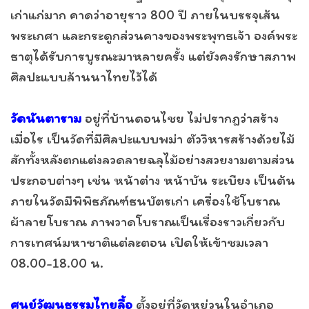
เก่าแก่มาก คาดว่าอายุราว 800 ปี ภายในบรรจุเส้น
พระเกศา และกระดูกส่วนคางของพระพุทธเจ้า องค์พระ
ธาตุได้รับการบูรณะมาหลายครั้ง แต่ยังคงรักษาสภาพ
ศิลปะแบบล้านนาไทยไว้ได้
วัดนันตาราม
อยู่ที่บ้านดอนไชย ไม่ปรากฎว่าสร้าง
เมื่อไร เป็นวัดที่มีศิลปะแบบพม่า ตัววิหารสร้างด้วยไม้
สักทั้งหลังตกแต่งลวดลายฉลุไม้อย่างสวยงามตามส่วน
ประกอบต่างๆ เช่น หน้าต่าง หน้าบัน ระเบียง เป็นต้น
ภายในวัดมีพิพิธภัณฑ์ธนบัตรเก่า เครื่องใช้โบราณ
ผ้าลายโบราณ ภาพวาดโบราณเป็นเรื่องราวเกี่ยวกับ
การเทศน์มหาชาติแต่ละตอน เปิดให้เข้าชมเวลา
08.00-18.00 น.
ศูนย์วัฒนธรรมไทยลื้อ
ตั้งอยู่ที่วัดหย่วนในอำเภอ