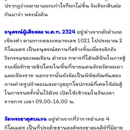
ปรากฏว่าพยายามยกเท่าไรก็ยกไม่ขึ้น จึงเรียกสืบต่อ
กันมาว่า พระนั่งดิน
อนุสรณ์ผู้เสียสละ พ.ต.ท. 2324
อยู่ห่างจากตัวอำเภอ
เชียงคำ ตามทางหลวงหมายเลข 1021 ไปประมาณ 2
กิโลเมตร เป็นอนุสรณ์สถานที่สร้างขึ้นเพื่อระลึกถึง
วีรกรรมของพลเรือน ตำรวจ ทหารที่ได้พลีชีพในการสู้
รบเพื่อรักษาอธิปไตยในพื้นที่ชายแดนจังหวัดพะเยา
และเชียงราย นอกจากนั้นยังจัดเป็นพิพิธภัณฑ์แสดง
ภาพถ่ายรูปจำลองและอาวุธยุทโธปกรณ์ที่เคยใช้ต่อสู้
ในการรบครั้งนั้นไว้ด้วย เปิดให้เข้าชมในวันเวลา
ราชการ เวลา 09.00-16.00 น.
วัดพระธาตุสบแวน
อยู่ห่างจากที่ว่าการอำเภอ 4
กิโลเมตร เป็นที่ประดิษฐานองค์พระธาตุเจดีย์ที่มีอายุ