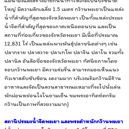
แม่น้ำอิงและสร้างฝายกั้นน้ำทำให้เกิดเป็นบึงขนาด
ใหญ่ มีความลึกเฉลี่ย 1.5 เมตร กว๊านพะเยาเป็นแหล่ง
น้ำที่สำคัญที่สุดของจังหวัดพะเยา เป็นทั้งแหล่งประมง
น้ำจืดที่สำคัญที่สุดของภาคเหนือตอนบน และเป็น
สถานที่ท่องเที่ยวของจังหวัดพะเยา มีเนื้อที่ประมาณ
12,831 ไร่ เป็นแหล่งเพาะพันธุ์ปลาชนิดต่างๆ เช่น
ปลากราย ปลาสวาย ปลาเทโพ ปลาจีน ปลาไน รวมทั้ง
ปลานิล อันลือชื่อของจังหวัดพะเยา ทัศนียภาพโดย
รอบกว๊านพะเยา มีความร่มรื่น สามารถมองเห็นแนว
ทิวเขาสลับซับซ้อน งดงามมาก บริเวณริมกว๊านมีร้าน
อาหารและจัดเป็นสวนสาธารณะเหมาะที่จะไปนั่งเล่น
พักผ่อนหย่อนใจในยามเย็น ชมพระอาทิตย์ตกริม
กว๊านเป็นภาพที่สวยงามมาก}
สถานีประมงน้ำจืดพะเยา และพระตำหนักกว๊านพะเยา