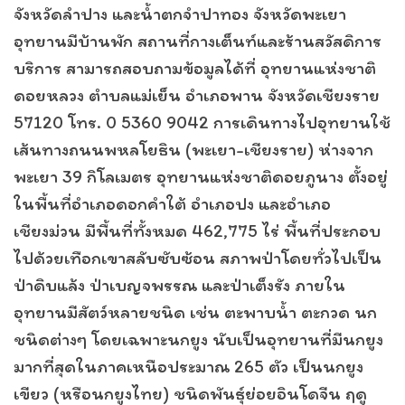
จังหวัดลำปาง และน้ำตกจำปาทอง จังหวัดพะเยา
อุทยานมีบ้านพัก สถานที่กางเต็นท์และร้านสวัสดิการ
บริการ สามารถสอบถามข้อมูลได้ที่ อุทยานแห่งชาติ
ดอยหลวง ตำบลแม่เย็น อำเภอพาน จังหวัดเชียงราย
57120 โทร. 0 5360 9042 การเดินทางไปอุทยานใช้
เส้นทางถนนพหลโยธิน (พะเยา-เชียงราย) ห่างจาก
พะเยา 39 กิโลเมตร อุทยานแห่งชาติดอยภูนาง ตั้งอยู่
ในพื้นที่อำเภอดอกคำใต้ อำเภอปง และอำเภอ
เชียงม่วน มีพื้นที่ทั้งหมด 462,775 ไร่ พื้นที่ประกอบ
ไปด้วยเทือกเขาสลับซับซ้อน สภาพป่าโดยทั่วไปเป็น
ป่าดิบแล้ง ป่าเบญจพรรณ และป่าเต็งรัง ภายใน
อุทยานมีสัตว์หลายชนิด เช่น ตะพาบน้ำ ตะกวด นก
ชนิดต่างๆ โดยเฉพาะนกยูง นับเป็นอุทยานที่มีนกยูง
มากที่สุดในภาคเหนือประมาณ 265 ตัว เป็นนกยูง
เขียว (หรือนกยูงไทย) ชนิดพันธุ์ย่อยอินโดจีน ฤดู