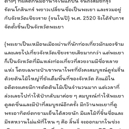
ต่างๆ ที่ผลัดกันมีอำนาจในแถบนี้ จนถึงสมัยกรุง
รัตนโกสินทร์ พยาวเปลี่ยนชื่อเป็นพะเยา และรวมอยู่
กับจังหวัดเชียงราย {จนในปี} พ.ศ. 2520 จึงได้รับการ
จัดตั้งขึ้นเป็นจังหวัดพะเยา
{พะเยาเป็นเหมือนเมืองผ่านที่นักท่องเที่ยวมักมองข้าม
และเลยไปเที่ยวจังหวัดเชียงรายเสียมากกว่า แต่พะเยา
ก็เป็นจังหวัดที่มีแหล่งท่องเที่ยวที่สวยงามมีชื่อหลาย
แห่ง โดยเฉพาะป่าเขาพนาไพรที่ยังคงสมบูรณ์ดูร่มรื่น
ด้วยต้นไม้ใหญ่ที่ยังเต็มพื้นที่ของจังหวัด ถึงแม้ใน
อดีตจะเคยมีการตัดต้นไม้เป็นจำนวนมาก แต่เวลาที่
ล่วงเลยไปทำให้ป่ากลับมาค่อย ๆ สมบูรณ์ทำให้พะเยา
ดูสดชื่นและมีป่าที่สมบูรณ์อีกครั้ง มีกว๊านพะเยาที่ดู
พระอาทิตย์ตกยามเย็นได้สวยนัก มีผลไม้ที่ขึ้นชื่อและ
มีรสหวานไม่แพ้ที่ไหน ๆ คือ ลิ้นจี่ จะออกมากในช่วง