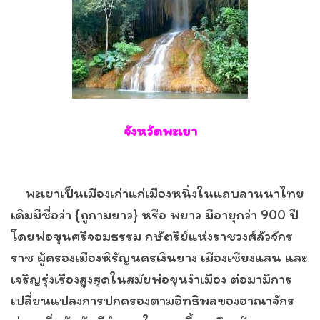
จังหวัดพะเยา
พะเยาเป็นเมืองเก่าแก่เมืองหนึ่งในแถบลานนาไทย
เดิมมีชื่อว่า {ภูกามยาว} หรือ พยาว มีอายุกว่า 900 ปี
โดยพ่อขุนศรีจอมธรรม กษัตริย์แห่งราชวงศ์ลัวจักร
ราช ผู้ครองเมืองหิรัญนครเงินยาง เมืองเชียงแสน และ
เจริญรุ่งเรืองสูงสุดในสมัยพ่อขุนงำเมือง ต่อมามีการ
เปลี่ยนแปลงการปกครองตามอิทธิพลของอาณาจักร