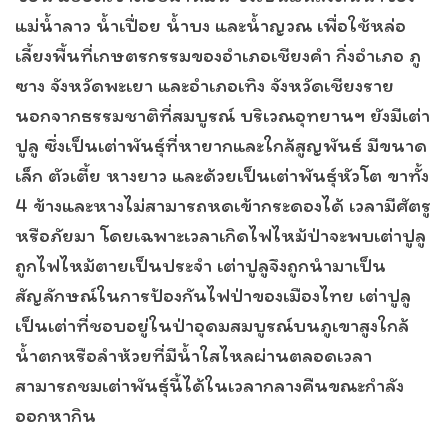
แม่น้ำลาว น้ำเปื่อย น้ำบง และน้ำญวณ เพื่อใช้หล่อ
เลี้ยงพื้นที่เกษตรกรรมของอำเภอเชียงคำ กิ่งอำเภอ ภู
ซาง จังหวัดพะเยา และอำเภอเทิง จังหวัดเชียงราย
นอกจากธรรมชาติที่สมบูรณ์ บริเวณอุทยานฯ ยังมีเต่า
ปูลู ซึ่งเป็นเต่าพันธุ์ที่หายากและใกล้สูญพันธ์ มีขนาด
เล็ก ตัวเตี้ย หางยาว และด้วยเป็นเต่าพันธุ์หัวโต ขาทั้ง
4 ข้างและหางไม่สามารถหดเข้ากระดองได้ เวลามีศัตรู
หรือภัยมา โดยเฉพาะเวลาเกิดไฟไหม้ป่าจะพบเต่าปูลู
ถูกไฟไหม้ตายเป็นประจำ เต่าปูลูจึงถูกนำมาเป็น
สัญลักษณ์ในการป้องกันไฟป่าของเมืองไทย เต่าปูลู
เป็นเต่าที่ชอบอยู่ในป่าอุดมสมบูรณ์บนภูเขาสูงใกล้
น้ำตกหรือลำห้วยที่มีน้ำใสไหลผ่านตลอดเวลา
สามารถชมเต่าพันธุ์นี้ได้ในเวลากลางคืนขณะกำลัง
ออกหากิน