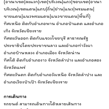
{อาณาเขต|ละแวก|เขต|บริเวณ|แถว|ขอบเขต|อาณา
บริเวณ|เขตแดน|แถบ|ถิ่น|ย่าน|แนว|พรมแดน|
ชายแดน|แนวพรมแดน|แนวชายแดน|พื้นที่}
ทิศเหนือ ติดกับอำเภอพาน อำเภอป่าแดด และอำเภอ
เทิง จังหวัดเชียงราย
ทิศตะวันออก ติดกับแขวงไชยบุรี สาธารณรัฐ
ประชาธิปไตยประชาชนลาว และอำเภอท่าวังผา
อำเภอบ้านหลวง อำเภอเมือง จังหวัดน่าน
ทิศใต้ ติดกับอำเภองาว จังหวัดลำปาง และอำเภอสอง
จังหวัดแพร่
ทิศตะวันตก ติดกับอำเภอวังเหนือ จังหวัดลำปาง และ
อำเภอเวียงป่าเป้า จังหวัดเชียงราย
การเดินทาง
รถยนต์ สามารถเดินทางได้หลายเส้นทาง