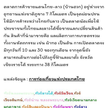
ตลาดการค้าชายแดนไทย-ลาว (บ้านฮวก) อยู่ห่างจาก
อุทยานแห่งชาติภูซาง 7 กิโลเมตร เป็นจุดผ่อนปรน
ให้มีการค้าระหว่างไทยกับลาว เป็นตลาดนัดเพื่อให้
ประชาชนทั้งไทยและลาวได้ซื้อขายแลกเปลี่ยนสินค้า
กัน สินค้าที่นำมาขายคือ ผลผลิตทางการเกษตรรวม
ทั้งงานหัตถกรรม เช่น ผ้าทอ เป็นต้น การเปิดตลาดจะ
มีทุกวันที่ 10 และ 30 ของทุกเดือน จากจุดนี้ยัง
สามารถเดินทางต่อไปถึงภูชี้ฟ้าและผาตั้ง จังหวัด
เชียงรายได้ ระยะทาง 38 กิโลเมตร
แหล่งข้อมูล :
การท่องเที่ยวแห่งประเทศไทย
ทัวร์หลวงพระบาง
,
ทัวร์ลาวใต้
,
ทัวร์วังเวียง
,
ทัวร์
เวียงจันทน์
,
ทัวร์น่าน หลวงพระบาง
,
ทัวร์เวียดนามกลาง
มุกดาหาร
,
ทัวร์สิบสองปันนา
,
ทัวร์กัมพูชา
,
ทัวร์ลาว