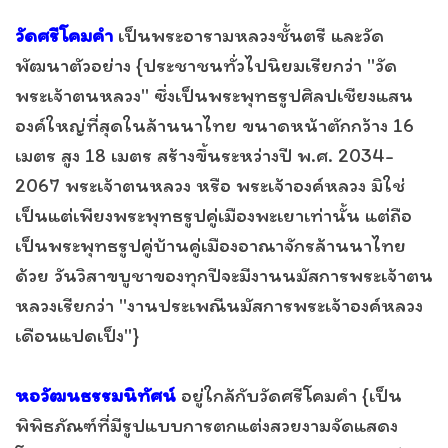
วัดศรีโคมคำ
เป็นพระอารามหลวงชั้นตรี และวัด
พัฒนาตัวอย่าง {ประชาชนทั่วไปนิยมเรียกว่า "วัด
พระเจ้าตนหลวง" ซึ่งเป็นพระพุทธรูปศิลปเชียงแสน
องค์ใหญ่ที่สุดในล้านนาไทย ขนาดหน้าตักกว้าง 16
เมตร สูง 18 เมตร สร้างขึ้นระหว่างปี พ.ศ. 2034-
2067 พระเจ้าตนหลวง หรือ พระเจ้าองค์หลวง มิใช่
เป็นแต่เพียงพระพุทธรูปคู่เมืองพะเยาเท่านั้น แต่ถือ
เป็นพระพุทธรูปคู่บ้านคู่เมืองอาณาจักรล้านนาไทย
ด้วย วันวิสาขบูชาของทุกปีจะมีงานนมัสการพระเจ้าตน
หลวงเรียกว่า "งานประเพณีนมัสการพระเจ้าองค์หลวง
เดือนแปดเป็ง"}
หอวัฒนธรรมนิทัศน์
อยู่ใกล้กับวัดศรีโคมคำ {เป็น
พิพิธภัณฑ์ที่มีรูปแบบการตกแต่งสวยงามจัดแสดง