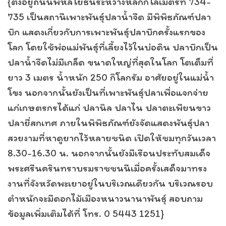
{ตั้งอยู่ถนนพหลโยธินระหว่างหลักกิโลเมตรที่ 734-
735 เป็นสถานีเพาะพันธุ์ปลาน้ำจืด มีพิพิธภัณฑ์ปลา
บึก แสดงเกี่ยวกับการเพาะพันธุ์ปลาบึกครั้งแรกของ
โลก โดยใช้พ่อแม่พันธุ์ที่เลี้ยงไว้ในบ่อดิน ปลาบึกเป็น
ปลาน้ำจืดไม่มีเกล็ด ขนาดใหญ่ที่สุดในโลก โตเต็มที่
ยาว 3 เมตร น้ำหนัก 250 กิโลกรัม อาศัยอยู่ในแม่น้ำ
โขง นอกจากนั้นยังเป็นที่เพาะพันธุ์ปลาเพื่อแจกจ่าย
แก่เกษตรกรได้แก่ ปลานิล ปลาไน ปลาตะเพียนขาว
ปลายี่สกเทศ ภายในพิพิธภัณฑ์ยังจัดแสดงพันธุ์ปลา
สวยงามที่หาดูยากไว้หลายชนิด เปิดให้ชมทุกวันเวลา
8.30-16.30 น. นอกจากนั้นยังมีเรือนประทับสมเด็จ
พระศรีนครินทราบรมราชชนนีเมื่อครั้งเสด็จมาทรง
งานที่จังหวัดพะเยาอยู่ในบริเวณเดียวกัน บริเวณรอบ
ตำหนักจะมีดอกไม้เมืองหนาวนานาพันธุ์ สอบถาม
ข้อมูลเพิ่มเติมได้ที่ โทร. 0 5443 1251}