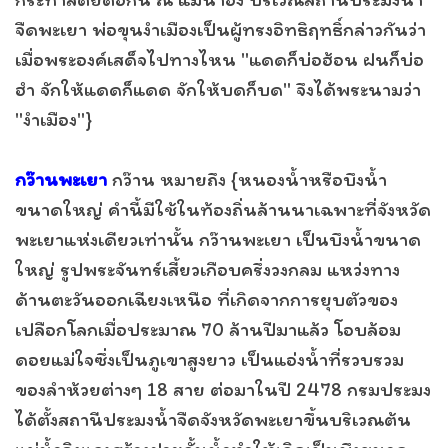
จืดพะเยา พ่อขุนงำเมืองเป็นผู้ทรงอิทธิฤทธิ์กล่าวกันว่า
เมื่อพระองค์เสด็จไปทางไหน "แดดก็บ่อฮ้อน ฝนก็บ่อ
ฮำ จักให้แดดก็แดด จักให้บดก็บด" จึงได้พระนามว่า
"งำเมือง"}
กว๊านพะเยา
กว๊าน หมายถึง {หนองน้ำหรือบึงน้ำ
ขนาดใหญ่ คำนี้มีใช้ในท้องถิ่นล้านนาเฉพาะที่จังหวัด
พะเยาแห่งเดียวเท่านั้น กว๊านพะเยา เป็นบึงน้ำขนาด
ใหญ่ รูปพระจันทร์เสี้ยวเกือบครึ่งวงกลม แหว่งทาง
ด้านตะวันออกเฉียงเหนือ ที่เกิดจากการยุบตัวของ
เปลือกโลกเมื่อประมาณ 70 ล้านปีมาแล้ว โอบล้อม
ดอยแม่ใจซึ่งเป็นภูเขาสูงยาว เป็นแอ่งน้ำที่รวบรวม
ของลำห้วยต่างๆ 18 สาย ต่อมาในปี 2478 กรมประมง
ได้ตั้งสถานีประมงน้ำจืดจังหวัดพะเยาขึ้นบริเวณต้น