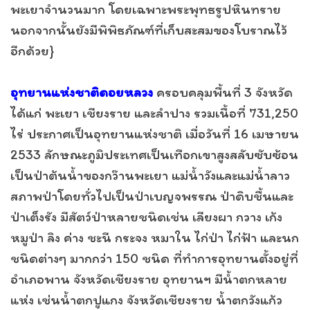
พะเยาจำนวนมาก โดยเฉพาะพระพุทธรูปหินทราย
นอกจากนั้นยังมีพิพิธภัณฑ์ที่เก็บสะสมของโบราณไว้
อีกด้วย}
อุทยานแห่งชาติดอยหลวง
ครอบคลุมพื้นที่ 3 จังหวัด
ได้แก่ พะเยา เชียงราย และลำปาง รวมเนื้อที่ 731,250
ไร่ ประกาศเป็นอุทยานแห่งชาติ เมื่อวันที่ 16 เมษายน
2533 ลักษณะภูมิประเทศเป็นเทือกเขาสูงสลับซับซ้อน
เป็นป่าต้นน้ำของกว๊านพะเยา แม่น้ำวังและแม่น้ำลาว
สภาพป่าโดยทั่วไปเป็นป่าเบญจพรรณ ป่าดิบชื้นและ
ป่าเต็งรัง มีสัตว์ป่าหลายชนิดเช่น เลียงผา กวาง เก้ง
หมูป่า ลิง ค่าง ชะนี กระจง หมาใน ไก่ป่า ไก่ฟ้า และนก
ชนิดต่างๆ มากกว่า 150 ชนิด ที่ทำการอุทยานตั้งอยู่ที่
อำเภอพาน จังหวัดเชียงราย อุทยานฯ มีน้ำตกหลาย
แห่ง เช่นน้ำตกปูแกง จังหวัดเชียงราย น้ำตกวังแก้ว