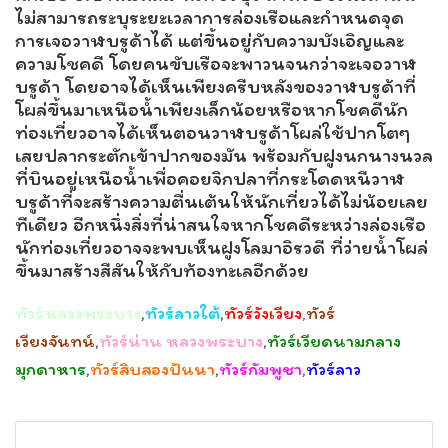
ไม่สามารถระบุระยะเวลาการล่องเรือและกำหนดจุด
การเจอวาฬบรูด้าได้ แต่ขึ้นอยู่กับความบังเอิญและ
ความโชคดี โดยคนขับเรือจะพาวนจนกว่าจะเจอวาฬ
บรูด้า โดยอาจได้เห็นเพียงครีบหลังของวาฬบรูด้าที่
โผล่ขึ้นมาเหนือน้ำเพียงเล็กน้อยหรือหากโชคดีนัก
ท่องเที่ยวอาจได้เห็นตอนวาฬบรูด้าโผล่ใช้ปากโตๆ
เสยปลากระตักเข้าปากของมัน พร้อมกับฝูงนกนางนวล
ที่บินอยู่เหนือน้ำเพื่อคอยจิกปลาที่กระโดดหนีวาฬ
บรูด้าที่จะสร้างความตื่นเต้นให้นักเที่ยวได้ไม่น้อยเลย
ทีเดียว อีกหนึ่งสิ่งที่น่าสนใจหากโชคดีระหว่างล่องเรือ
นักท่องเที่ยวอาจจะพบเห็นฝูงโลมาอิรวดี ที่ว่ายน้ำโผล่
ขึ้นมาสร้างสีสันให้กับท้องทะเลอีกด้วย
ทัวร์หลวงพระบาง
,
ทัวร์ลาวใต้
,
ทัวร์วังเวียง
,
ทัวร์
เวียงจันทน์
,
ทัวร์น่าน หลวงพระบาง
,
ทัวร์เวียดนามกลาง
มุกดาหาร
,
ทัวร์สิบสองปันนา
,
ทัวร์กัมพูชา
,
ทัวร์ลาว