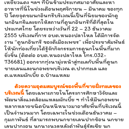
เหยี่ยวแดง ฯลฯ ที่บินข้ามประเทศมาอาศัยและหา
อาหารที่นี่ในช่วงเดือนพฤศจิกายน – มีนาคม ของทุก
ปี โดยจุดชมนกอินทรีบริเวณนี้เป็นที่นิยมของนักดู
นกอินทรีและยกให้สถานที่ดูนกอินทรีที่ดีที่สุดใน
ประเทศไทย โดยระหว่างวันที่ 22 – 23 ธันวาคม
2555 บริเวณที่การ อบต.หนองปลาไหล ได้มีการจัด
งาน “ดูนกอินทรี ของดีเมืองเพชร” เพื่อประชาสัมพันธ์
ให้นักท่องเที่ยวได้รู้จักกิจกรรมการดูนกในพื้นที่มาก
ยิ่งขึ้น (ติดต่อ อบต.หนองปลาไหล โทร.032-
736681) ออกจากทุ่งนามุ่งหน้าสู่ทะเลกับพื้นที่ดูนก
ชายเลนและนกอพยพบริเวณ ต.ปากทะเล และ
ต.แหลมผักเบี้ย อ.บ้านแหลม
ด้วยความอุดมสมบูรณ์ของพื้นที่ชายฝั่งทะเลของ
บริเวณนี้
โดยเฉพาะภายในโครงการศึกษาวิจัยและ
พัฒนาสิ่งแวดล้อมแหลมผักเบี้ย ฯ ทำให้มีนกอพยพ
หลากหลายชนิดบินหนีหนาวมาอาศัยพื้นที่บริเวณนี้
เป็นจำนวนมาก โดยเฉพาะในช่วงเดือนธันวาคม –
กุมภาพันธ์ ที่สามารถพบนกชายเลนปากช้อน นกชาย
เลนปากงอน นกนางนวลหลังดำพันธุ์รัสเซีย นก