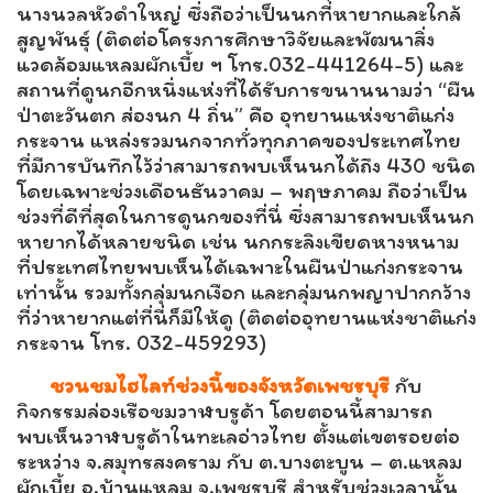
นางนวลหัวดำใหญ่ ซึ่งถือว่าเป็นนกที่หายากและใกล้
สูญพันธุ์ (ติดต่อโครงการศึกษาวิจัยและพัฒนาสิ่ง
แวดล้อมแหลมผักเบี้ย ฯ โทร.032-441264-5) และ
สถานที่ดูนกอีกหนึ่งแห่งที่ได้รับการขนานนามว่า “ผืน
ป่าตะวันตก ส่องนก 4 ถิ่น” คือ อุทยานแห่งชาติแก่ง
กระจาน แหล่งรวมนกจากทั่วทุกภาคของประเทศไทย
ที่มีการบันทึกไว้ว่าสามารถพบเห็นนกได้ถึง 430 ชนิด
โดยเฉพาะช่วงเดือนธันวาคม – พฤษภาคม ถือว่าเป็น
ช่วงที่ดีที่สุดในการดูนกของที่นี่ ซึ่งสามารถพบเห็นนก
หายากได้หลายชนิด เช่น นกกระลิงเขียดหางหนาม
ที่ประเทศไทยพบเห็นได้เฉพาะในผืนป่าแก่งกระจาน
เท่านั้น รวมทั้งกลุ่มนกเงือก และกลุ่มนกพญาปากกว้าง
ที่ว่าหายากแต่ที่นี่ก็มีให้ดู (ติดต่ออุทยานแห่งชาติแก่ง
กระจาน โทร. 032-459293)
ชวนชมไฮไลท์ช่วงนี้ของจังหวัดเพชรบุรี
กับ
กิจกรรมล่องเรือชมวาฬบรูด้า โดยตอนนี้สามารถ
พบเห็นวาฬบรูด้าในทะเลอ่าวไทย ตั้งแต่เขตรอยต่อ
ระหว่าง จ.สมุทรสงคราม กับ ต.บางตะบูน – ต.แหลม
ผักเบี้ย อ.บ้านแหลม จ.เพชรบุรี สำหรับช่วงเวลานั้น