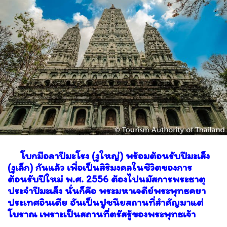
โบกมือลาปีมะโรง (งูใหญ่) พร้อมต้อนรับปีมะเส็ง
(งูเล็ก) กันแล้ว เพื่อเป็นสิริมงคลในชีวิตของการ
ต้อนรับปีใหม่ พ.ศ. 2556 ต้องไปนมัสการพระธาตุ
ประจำปีมะเส็ง นั่นก็คือ พระมหาเจดีย์พระพุทธคยา
ประเทศอินเดีย อันเป็นปูชนียสถานที่สำคัญมาแต่
โบราณ เพราะเป็นสถานที่ตรัสรู้ของพระพุทธเจ้า