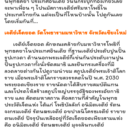
นพุทธคยา ประเทศอินเดีย วันนี้กระปุกท่องเที่ยวเลย
จะพาเพื่อน ๆ ไปนมัสการเจดีย์ศรีมหาโพธิ์ใน
ประเทศไทยกัน แต่จะเป็นที่ไหนบ้างนั้น ไปดูกันเลย
โดยเริ่มกันที่…
เจดีย์เจ็ดยอด วัดโพธารามมหาวิหาร จังหวัดเชียงใหม่
เจดีย์เจ็ดยอด ลักษณะคล้ายกับมหาวิหารโพธิที่
พุทธคยาในประเทศอินเดีย ที่ฐานเจดีย์ประดับปูนปั้น
รูปเทวดา ด้านนอกพระเจดีย์ก็เช่นกันประดับงานปูน
ปั้นรูปเทวดาทั้งนั่งขัดสมาธิ และยืนทรงเครื่องที่มี
ลวดลายต่างกันไปดูงามน่าชม สถูปเจดีย์พระเจ้าติโลก
ราช เมื่อพระเจ้าติโลกราชสวรรคตในปี พ.ศ. 2030
พระยอดเชียงราย ราชนัดดาได้สืบราชสมบัติแทน
และโปรดให้สร้างสถูปใหญ่บรรจุอัฐิของพระอัยกาธิ
ราช และ สัตตมหาสถาน คือสถานที่สำคัญในพุทธ
ประวัติเจ็ดแห่ง ได้แก่ โพธิบัลลังก์ อนิมิตเจดีย์ รัตน
จงกรมเจดีย์ รัตนฆรเจดีย์ อชปาลนิโครธเจดีย์ ราชาย
ตนเจดีย์ ปัจจุบันเหลืออยู่ที่วัดเจ็ดยอดเพียงสามแห่ง
คือ อนิมิตเจดีย์ รัตนฆรเจดีย์ มุจจลินทเจดีย์