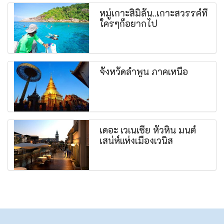
หมู่เกาะสิมิลัน..เกาะสวรรค์ที่
ใครๆก็อยากไป
จังหวัดลำพูน ภาคเหนือ
เดอะ เวเนเซีย หัวหิน มนต์
เสน่ห์แห่งเมืองเวนิส