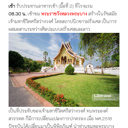
เช้
า
รับประทานอาหารเช้า (มื้อที่ 2) ที่โรงแรม
08.30 น.
เข้าชม
พระราชวังหลวงพระบาง
สร้างในรัชสมัย
เจ้ามหาชีวิตศรีสว่างวงศ์ โดยสถาปนิกชาวฝรั่งเศส เป็นการ
ผสมผสานระหว่างศิลปะแบบฝรั่งเศสและลาว
เป็นที่ประทับของเจ้ามหาชีวิตศรีสว่างวงศ์ จนพระองค์
สวรรคต ก็มีการเปลี่ยนแปลงการปกครอง เมื่อ พศ.2518
ปัจจุบันได้เปลี่ยนมาเป็นพิพิธภัณฑ์ นำท่านชมหอพระบาง