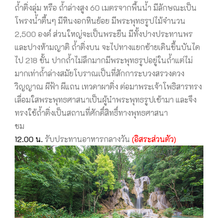
ถํ้าติ่งลุ่ม หรือ ถํ้าล่างสูง 60 เมตรจากพื้นนํ้า มีลักษณะเป็น
โพรงนํ้าตื้นๆ มีหินงอกหินย้อย มีพระพุทธรูปไม้จำนวน
2,500 องค์ ส่วนใหญ่จะเป็นพระยืน มีทั้งปางประทานพร
และปางห้ามญาติ ถํ้าติ่งบน จะไปทางแยกซ้ายเดินขึ้นบันได
ไป 218 ขั้น ปากถํ้าไม่ลึกมากมีพระพุทธรูปอยู่ในถํ้าแต่ไม่
มากเท่าถํ้าล่างสมัยโบราณเป็นที่สักการะบวงสรวงดวง
วิญญาณ ผีฟ้า ผีแถน เทวดาผาติ่ง ต่อมาพระเจ้าโพธิสารทรง
เลื่อมใสพระพุทธศาสนาเป็นผู้นำพระพุทธรูปเข้ามา และจึง
ทรงใช้ถํ้าติ่งเป็นสถานที่ศักดิ์สิทธิ์ทางพุทธศาสนา
ชม
12.00 น.
รับประทานอาหารกลางวัน
(อิสระส่วนตัว)