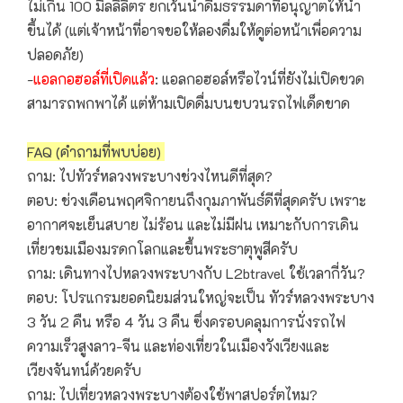
ไม่เกิน 100 มิลลิลิตร ยกเว้นน้ำดื่มธรรมดาที่อนุญาตให้นำ
ขึ้นได้ (แต่เจ้าหน้าที่อาจขอให้ลองดื่มให้ดูต่อหน้าเพื่อความ
ปลอดภัย)
-
แอลกอฮอล์ที่เปิดแล้ว
: แอลกอฮอล์หรือไวน์ที่ยังไม่เปิดขวด
สามารถพกพาได้ แต่ห้ามเปิดดื่มบนขบวนรถไฟเด็ดขาด
FAQ (คำถามที่พบบ่อย)
ถาม: ไปทัวร์หลวงพระบางช่วงไหนดีที่สุด?
ตอบ: ช่วงเดือนพฤศจิกายนถึงกุมภาพันธ์ดีที่สุดครับ เพราะ
อากาศจะเย็นสบาย ไม่ร้อน และไม่มีฝน เหมาะกับการเดิน
เที่ยวชมเมืองมรดกโลกและขึ้นพระธาตุพูสีครับ
ถาม: เดินทางไปหลวงพระบางกับ L2btravel ใช้เวลากี่วัน?
ตอบ: โปรแกรมยอดนิยมส่วนใหญ่จะเป็น ทัวร์หลวงพระบาง
3 วัน 2 คืน หรือ 4 วัน 3 คืน ซึ่งครอบคลุมการนั่งรถไฟ
ความเร็วสูงลาว-จีน และท่องเที่ยวในเมืองวังเวียงและ
เวียงจันทน์ด้วยครับ
ถาม: ไปเที่ยวหลวงพระบางต้องใช้พาสปอร์ตไหม?