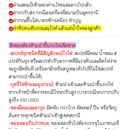
ค่าแสตมป์เข้าออกด่านไทยและลาวไปกลับ
ค่ารถรับส่ง กรณีลงเครื่องที่สนามบินอุดรธานี
ค่ากระติ๊บใส่บาตรข้าวเหนียว ทำบุญ
ค่าทิปคนขับรถและไกด์ แล้วแต่น้ำใจของลูกค้า
สิ่งของต้องห้ามนำขึ้นรถไฟเด็ดขาด
-
สเปรย์ทุกชนิดที่มีสัญลักษณ์ไวไฟ
: สเปรย์ฉีดผม น้ำหอม ส
เปรย์กันยุง หรือสเปรย์ปรับอากาศที่มีแรงดันและติดไฟง่าย
จะถูกยึดทันที (ครีมทาผิวหรือสบู่เหลวทั่วไปที่ไม่ใช่สเปรย์
สามารถนำขึ้นได้)
-
บุหรี่ไฟฟ้าและอุปกรณ์
: ห้ามนำเข้าและห้ามนำขึ้นรถไฟ
หากเจ้าหน้าที่ตรวจพบมีโทษปรับสูง (บางกรณีพบการปรับ
สูงถึง 100 USD)
-
ของมีคมและอาวุธ
: มีดพับ กรรไกร คัตเตอร์ ปืน หรือวัตถุ
อันตรายทุกชนิดห้ามนำเข้าสู่เขตสถานี
-
ของเหลวเกินกำหนด
: ของเหลวทั่วไปต้องบรรจุในภาชนะที่