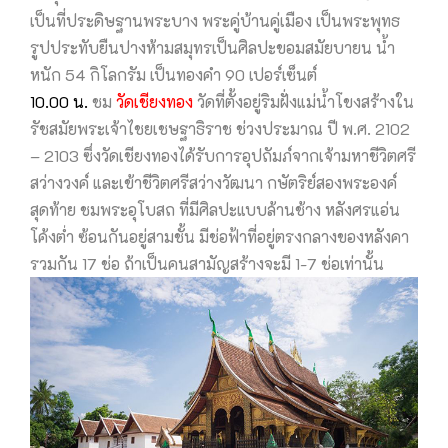
เป็นที่ประดิษฐานพระบาง พระคู่บ้านคู่เมือง เป็นพระพุทธ
รูปประทับยืนปางห้ามสมุทรเป็นศิลปะขอมสมัยบายน นํ้า
หนัก 54 กิโลกรัม เป็นทองคำ 90 เปอร์เซ็นต์
10.00 น.
ชม
วัดเชียงทอง
วัดที่ตั้งอยู่ริมฝั่งแม่นํ้าโขงสร้างใน
รัชสมัยพระเจ้าไชยเชษฐาธิราช ช่วงประมาณ ปี พ.ศ. 2102
– 2103 ซึ่งวัดเชียงทองได้รับการอุปถัมภ์จากเจ้ามหาชีวิตศรี
สว่างวงค์ และเข้าชีวิตศรีสว่างวัฒนา กษัตริย์สองพระองค์
สุดท้าย ชมพระอุโบสถ ที่มีศิลปะแบบล้านช้าง หลังศรแอ่น
โค้งตํ่า ซ้อนกันอยู่สามชั้น มีช่อฟ้าที่อยู่ตรงกลางของหลังคา
รวมกัน 17 ช่อ ถ้าเป็นคนสามัญสร้างจะมี 1-7 ช่อเท่านั้น