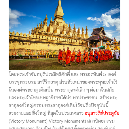
โดยพระเจ้าจันทบุรีประสิทธิศักดิ์ และ พระอรหันต์ 5 องค์
บรรจุพระบรม สารีริกธาตุ ส่วนหัวเหน่าของพระพุทธเจ้าไว้
ในองค์พระธาตุ เดิมเป็น พระธาตุองค์เล็ก ๆ ต่อมาในสมัย
ของพระเจ้าไชยเชษฐาธิราชได้นำ พาประชาชน สร้างพระ
ธาตุองค์ใหญ่ครอบพระธาตุองค์เดิมไว้จนถึงปัจจุบันนี้
สวยงามและ ยิ่งใหญ่ ที่สุดในประเทศลาว
อนุสาวรีย์ประตูชัย
(Victory Monument) Victory Monument) สถาปัตยกรรม
ผสมผสานลาว ล้านช้าง กับฝรั่งเศส ตั้งตระหง่านสูงเด่นอยู่