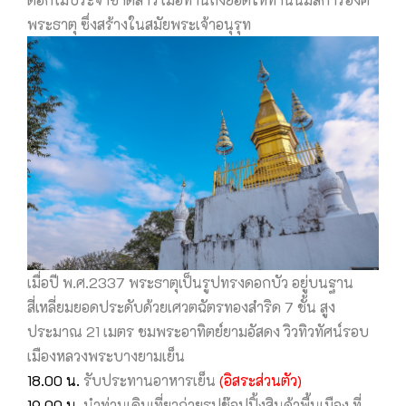
พระธาตุ ซึ่งสร้างในสมัยพระเจ้าอนุรุท
เมื่อปี พ.ศ.2337 พระธาตุเป็นรูปทรงดอกบัว อยู่บนฐาน
สี่เหลี่ยมยอดประดับด้วยเศวตฉัตรทองสำริด 7 ชั้น สูง
ประมาณ 21 เมตร ชมพระอาทิตย์ยามอัสดง วิวทิวทัศน์รอบ
เมืองหลวงพระบางยามเย็น
18.00 น.
รับประทานอาหารเย็น
(อิสระส่วนตัว)
19.00 น.
นำท่านเดินเที่ยวถ่ายรูปช๊อปปิ้งสินค้าพื้นเมือง ที่