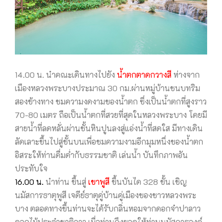
14.00 น. นำคณะเดินทางไปยัง
นํ้าตกตาดกวางสี
ห่างจาก
เมืองหลวงพระบางประมาณ 30 กม.ผ่านหมู่บ้านชนบทริม
สองข้างทาง ชมความงดงามของนํ้าตก ซึ่งเป็นนํ้าตกที่สูงราว
70-80 เมตร ถือเป็นนํ้าตกที่สวยที่สุดในหลวงพระบาง โดยมี
สายนํ้าที่ลดหลั่นผ่านชั้นหินปูนลงสู่แอ่งนํ้าที่สดใส มีทางเดิน
ลัดเลาะขึ้นไปสู่ชั้นบนเพื่อชมความงามอีกมุมหนึ่งของนํ้าตก
อิสระให้ท่านดื่มดํ่ากับธรรมชาติ เล่นนํ้า บันทึกภาพอัน
ประทับใจ
16.00 น.
นำท่าน ขึ้นสู่
เขาพูสี
ขึ้นบันได 328 ขั้น เชิญ
นมัสการธาตุพูสี เจดีย์ธาตุคู่บ้านคู่เมืองของชาวหลวงพระ
บาง ตลอดทางขึ้นท่านจะได้รับกลิ่นหอมจากดอกจำปาลาว
ดอกไม้ประจำชาติลาว เมื่อท่านถึงยอดให้ท่านนมัสการองค์