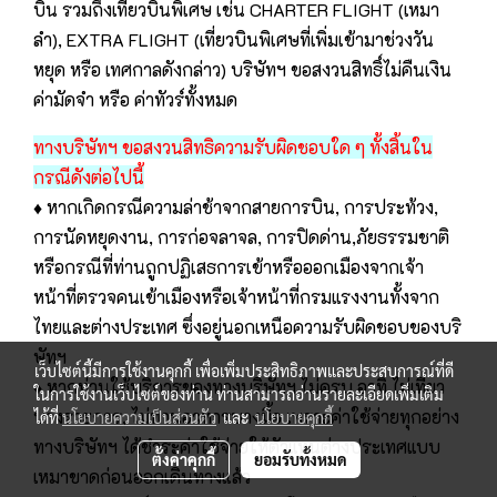
บิน รวมถึงเที่ยวบินพิเศษ เช่น CHARTER FLIGHT (เหมา
ลำ), EXTRA FLIGHT (เที่ยวบินพิเศษที่เพิ่มเข้ามาช่วงวัน
หยุด หรือ เทศกาลดังกล่าว) บริษัทฯ ขอสงวนสิทธิ์ไม่คืนเงิน
ค่ามัดจำ หรือ ค่าทัวร์ทั้งหมด
ทางบริษัทฯ ขอสงวนสิทธิความรับผิดชอบใด ๆ ทั้งสิ้นใน
กรณีดังต่อไปนี้
♦ หากเกิดกรณีความล่าช้าจากสายการบิน, การประท้วง,
การนัดหยุดงาน, การก่อจลาจล, การปิดด่าน,ภัยธรรมชาติ
หรือกรณีที่ท่านถูกปฏิเสธการเข้าหรือออกเมืองจากเจ้า
หน้าที่ตรวจคนเข้าเมืองหรือเจ้าหน้าที่กรมแรงงานทั้งจาก
ไทยและต่างประเทศ ซึ่งอยู่นอกเหนือความรับผิดชอบของบริ
ษัทฯ
เว็บไซต์นี้มีการใช้งานคุกกี้ เพื่อเพิ่มประสิทธิภาพและประสบการณ์ที่ดี
♦ หากท่านใช้บริการของทางบริษัทฯ ไม่ครบ อาทิ ไม่เที่ยว
ในการใช้งานเว็บไซต์ของท่าน ท่านสามารถอ่านรายละเอียดเพิ่มเติม
บางรายการ, ไม่ทานอาหารบางมื้อ เพราะค่าใช้จ่ายทุกอย่าง
ได้ที่
นโยบายความเป็นส่วนตัว
และ
นโยบายคุกกี้
ทางบริษัทฯ ได้ชำระค่าใช้จ่ายให้ตัวแทนต่างประเทศแบบ
ตั้งค่าคุกกี้
ยอมรับทั้งหมด
เหมาขาดก่อนออกเดินทางแล้ว