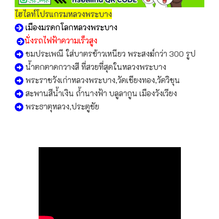
ไฮไลท์โปรแกรมหลวงพระบาง
เมืองมรดกโลกหลวงพระบาง
นั่งรถไฟฟ้าความเร็วสูง
ชมประเพณี ใส่บาตรข้าวเหนียว พระสงฆ์กว่า 300 รูป
น้ำตกตาดกวางสี ที่สวยที่สุดในหลวงพระบาง
พระราชวังเก่าหลวงพระบาง,วัดเชียงทอง,วัดวิชุน
สะพานสีน้ำเงิน ถ้ำนางฟ้า บลูลากูน เมืองวังเวียง
พระธาตุหลวง,ประตูชัย