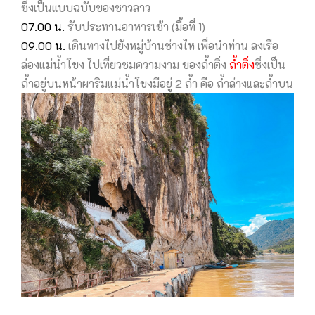
ซึ่งเป็นแบบฉบับของชาวลาว
07.00 น.
รับประทานอาหารเช้า (มื้อที่ 1)
09.00 น.
เดินทางไปยังหมู่บ้านช่างไห เพื่อนำท่าน ลงเรือ
ล่องแม่น้ำโขง ไปเที่ยวชมความงาม ของถ้ำติ่ง
ถํ้าติ่ง
ซึ่งเป็น
ถํ้าอยู่บนหน้าผาริมแม่นํ้าโขงมีอยู่ 2 ถํ้า คือ ถํ้าล่างและถํ้าบน