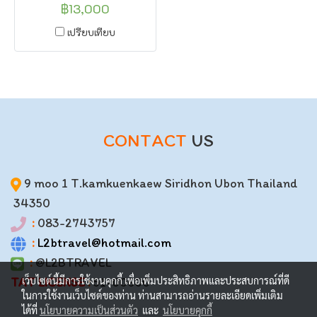
ป่าดงดิบ วัดหลวง สัมผัสเส้นทาง
฿13,000
รถไฟฟ้าความเร็วสูง จาก
เปรียบเทียบ
เวียงจันทน์
CONTACT
US
9 moo 1 T.kamkuenkaew Siridhon Ubon Thailand
34350
:
083-2743757
:
L2btravel@hotmail.com
:
@L2BTRAVEL
เว็บไซต์นี้มีการใช้งานคุกกี้ เพื่อเพิ่มประสิทธิภาพและประสบการณ์ที่ดี
TAT LICENSE
:
51-00600
ในการใช้งานเว็บไซต์ของท่าน ท่านสามารถอ่านรายละเอียดเพิ่มเติม
ได้ที่
นโยบายความเป็นส่วนตัว
และ
นโยบายคุกกี้