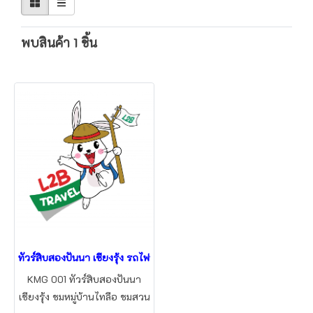
พบสินค้า 1 ชิ้น
ทัวร์สิบสองปันนา เชียงรุ้ง รถไฟฟ้า 4วัน3คืน เริ่มจากหนองคาย
KMG 001 ทัวร์สิบสองปันนา
เชียงรุ้ง ชมหมู่บ้านไทลือ ชมสวน