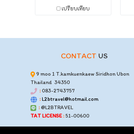
บนแพเมืองเฟือง ชมบรรยาศ
เปรียบเทียบ
ริมแม่น้ำลีก ของลาว พาเที่ยว
ธรร
เมืองวังเวียงอันสวยงาม เล่น
น้ำบลูลากูน สะพานสีฟ้า ถ้ำ
อุด
นางฟ้า โดย แอลทูบีทราเวล
CONTACT
US
9 moo 1 T.kamkuenkaew Siridhon Ubon
Thailand 34350
:
083-2743757
:
L2btravel@hotmail.com
:
@L2BTRAVEL
TAT LICENSE
:
51-00600