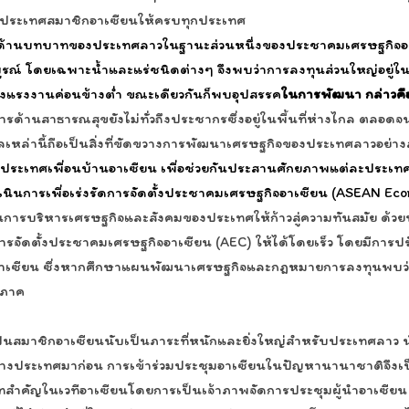
นประเทศสมาชิกอาเซียนให้ครบทุกประเทศ
าในด้านบทบาทของประเทศลาวในฐานะส่วนหนึ่งของประชาคมเศรษฐกิจ
ณ์ โดยเฉพาะน้ำและแร่ชนิดต่างๆ จึงพบว่าการลงทุนส่วนใหญ่อยู่ในกล
จ้างแรงงานค่อนข้างต่ำ ขณะเดียวกันก็พบอุปสรรค
ในการพัฒนา กล่าวค
้านสาธารณสุขยังไม่ทั่วถึงประชากรซึ่งอยู่ในพื้นที่ห่างไกล ตลอดจนป
เลเหล่านี้ถือเป็นสิ่งที่ขัดขวางการพัฒนาเศรษฐกิจของประเทศลาวอย่า
ประเทศเพื่อนบ้านอาเซียน เพื่อช่วยกันประสานศักยภาพแต่ละประเทศ
เนินการเพื่อเร่งรัดการจัดตั้งประชาคมเศรษฐกิจอาเซียน (
ASEAN Econ
การบริหารเศรษฐกิจและสังคมของประเทศให้ก้าวสู่ความทันสมัย ด้
การจัดตั้งประชาคมเศรษฐกิจอาเซียน (AEC) ให้ได้โดยเร็ว โดยมีก
คมอาเซียน ซึ่งหากศึกษาแผนพัฒนาเศรษฐกิจและกฎหมายการลงทุนพบ
มิภาค
อาเซียนนับเป็นภาระที่หนักและยิ่งใหญ่สำหรับประเทศลาว นับตั
ว่างประเทศมาก่อน การเข้าร่วมประชุมอาเซียนในปัญหานานาชาติจึงเป็น
ัญในเวทีอาเซียนโดยการเป็นเจ้าภาพจัดการประชุมผู้นำอาเซียน ครั้ง