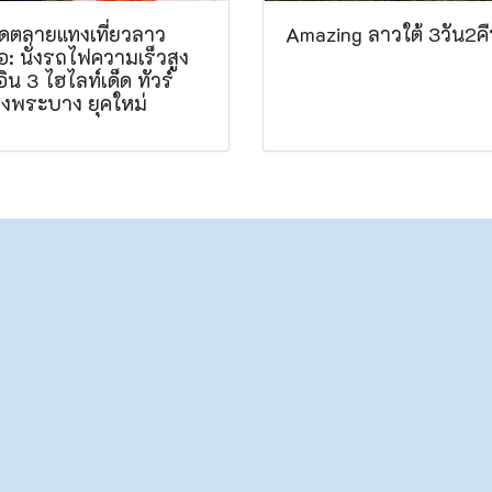
เดตลายแทงเที่ยวลาว
Amazing ลาวใต้ 3วัน2ค
อ: นั่งรถไฟความเร็วสูง
อิน 3 ไฮไลท์เด็ด ทัวร์
งพระบาง ยุคใหม่