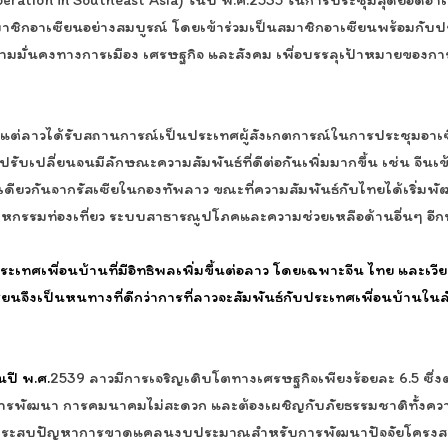
นสมาชิกอาเซียนอย่างสมบูรณ์ โดยเข้าร่วมเป็นสมาชิกอาเซียนพร้อมกับป
วามมั่นคงทางการเมือง เศรษฐกิจ และสังคม เพื่อบรรลุเป้าหมายของ
งแต่ลาวได้รับสถานการณ์เป็นประเทศผู้สังเกตการณ์ในการประชุมอาเ
รับเปลี่ยนจนมีลักษณะความสัมพันธ์ที่ดีต่อกันเพิ่มมากขึ้น เช่น จีน
ทเดียวกันจากรัสเซียในกองทัพลาว ขณะที่ความสัมพันธ์กับไทยได้เริ่มพั
กรรมท่องเที่ยว ระบบสาธารณูปโภคและความช่วยเหลือด้านอื่นๆ อีกทั
องประเทศเพื่อนบ้านที่มีอิทธิพลเพิ่มขึ้นต่อลาว โดยเฉพาะจีน ไทย แล
ยนจึงเป็นหนทางที่ดีกว่าการที่ลาวจะสัมพันธ์กับประเทศเพื่อนบ้านใน
นปี พ.ศ.
2539 ลาวมีการเจริญเติบโตทางเศรษฐกิจเพียงร้อยละ 6.5 ซึ่งต
ด้รับการพัฒนา การคมนาคมไม่สะดวก และต้องเผชิญกับภัยธรรมชาติทั้
ังคงประสบปัญหาการขาดแคลนงบประมาณสำหรับการพัฒนาปัจจัยโครงสร้