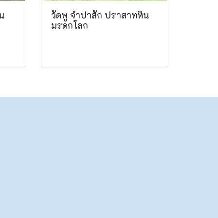
ืน
วัดพู จำปาสัก ปราสาทหิน
มรดกโลก