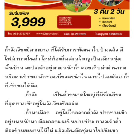
ถ้ำวังเวียงมีมากมาย ที่ได้รับการพัฒนาไปบ้างแล้ว มี
ไฟนำทางในถ้ำ ไกด์ท้องถิ่นส่วนใหญ่เป็นเด็กหนุ่ม
พื้นบ้าน จะประจำอยู่ตามหน้าถ้ำ คอยเก็บค่าผ่านทาง
หรือค่าเข้าชม นักท่องเที่ยวครนำไฟฉายไปเองด้วย ถ้ำ
ที่เข้าชมได้คือ
ถ้ำจัง เป็นถ้ำขนาดใหญ่ที่มีชื่อเสียง
ที่สุดทางเข้าอยู่ในวังเวียงรีสอร์ต
ถ้ำผาเผือก อยู่ไม่ไกลจากถ้ำจัง ปากทางเข้า
อยู่บนหน้าผา ต้องออกแรงปีนบ่ายบ้าง ทางวเข้าถ้ำ
ต้องข้ามสะพานไม้ไผ่ แล้วเดินตัดทุ่งนาไปเชิงเขา