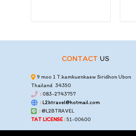
CONTACT
US
9 moo 1 T.kamkuenkaew Siridhon Ubon
Thailand 34350
:
083-2743757
:
L2btravel@hotmail.com
:
@L2BTRAVEL
TAT LICENSE
:
51-00600