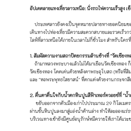
อัปเดตลายแทงเที่ยวลาวเหนือ: นั่งรถไฟความเร็วสูง เช
ประเทศลาวยังคงเป็นจุดหมายปลายทางยอดนิยมของนัก
เดินทางไปท่องเที่ยวมีความสะดวกสบายและรวดเร็วก
ไลฟ์ที่ลาวเหนือได้ภายในเวลาไม่กี่ชั่วโมง สำหรับใครท
1. สัมผัสความงามสถาปัตยกรรมล้านช้างที่ "วัดเชียงท
ถ้ามาหลวงพระบางแล้วไม่ได้มาเยือนวัดเชียงทอง ก็เหม
วัดเชียงทอง โดดเด่นด้วยหลังคาพระอุโบสถ (หรือที่ส
และ "หอพระพุทธไสยาสน์" ที่ตกแต่งด้วยงานกระจกสีต
2. ตื่นตาตื่นใจกับน้ำตกหินปูนสีฟ้าเทอร์ควอยซ์ที่ "น
ขยับออกจากตัวเมืองเก่าไปประมาณ 29 กิโลเมตร คุณ
ผ่านชั้นหินปูนลงมาสู่แอ่งน้ำด้านล่าง ทำให้ละอองแ
บริเวณทางเข้ายังมีศูนย์อนุรักษ์หมีควายให้เราได้แว