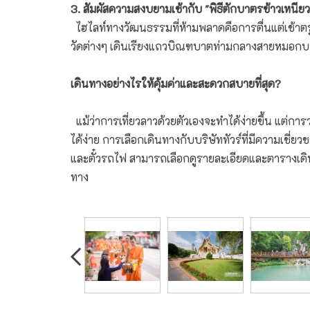
3. สัมผัสความสงบยามเช้ากับ "พิธีตักบาตรข้าวเหนียว
ไฮไลท์ทางวัฒนธรรมที่ห้ามพลาดคือการตื่นแต่เช้าต
วัดต่างๆ เดินเรียงแถวบิณฑบาตท่ามกลางสายหมอกบางๆ
เดินทางอย่างไรให้คุ้มค่าและสะดวกสบายที่สุด?
แม้ว่าการเที่ยวลาวด้วยตัวเองจะทำได้ง่ายขึ้น แต่กา
ได้ง่าย การเลือกเดินทางกับบริษัททัวร์ที่มีความเชี่
และตั๋วรถไฟ สามารถเลือกดูรายละเอียดและตารางเดินทา
ทาง