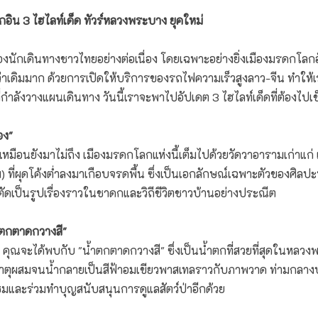
็กอิน 3 ไฮไลท์เด็ด ทัวร์หลวงพระบาง ยุคใหม่
เดินทางชาวไทยอย่างต่อเนื่อง โดยเฉพาะอย่างยิ่งเมืองมรดกโลกอั
ว่าเดิมมาก ด้วยการเปิดให้บริการของรถไฟความเร็วสูงลาว-จีน ทำใ
ี่กำลังวางแผนเดินทาง วันนี้เราจะพาไปอัปเดต 3 ไฮไลท์เด็ดที่ต้องไปเช
อง"
ือนยังมาไม่ถึง เมืองมรดกโลกแห่งนี้เต็มไปด้วยวัดวาอารามเก่าแก่ แต
ิม) ที่ผุดโค้งต่ำลงมาเกือบจรดพื้น ซึ่งเป็นเอกลักษณ์เฉพาะตัวของศ
ัดเป็นรูปเรื่องราวในชาดกและวิถีชีวิตชาวบ้านอย่างประณีต
้ำตกตาดกวางสี"
จะได้พบกับ "น้ำตกตาดกวางสี" ซึ่งเป็นน้ำตกที่สวยที่สุดในหลวงพร
ร่ธาตุผสมจนน้ำกลายเป็นสีฟ้าอมเขียวพาสเทลราวกับภาพวาด ท่ามกลางบ
ะชมและร่วมทำบุญสนับสนุนการดูแลสัตว์ป่าอีกด้วย