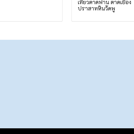
เที่ยวตาดฟาน ตาดเยือง
ปราสาทหินวัดพู