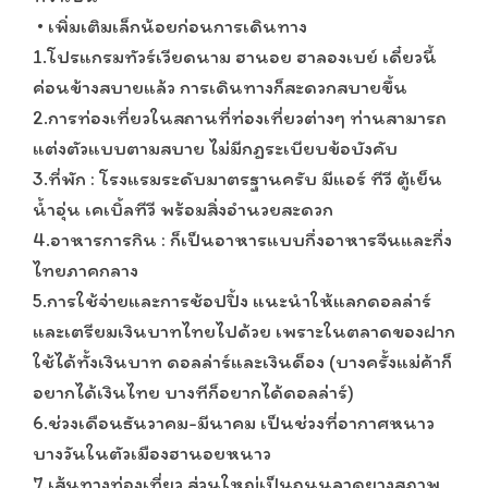
• เพิ่มเติมเล็กน้อยก่อนการเดินทาง
1.โปรแกรมทัวร์เวียดนาม ฮานอย ฮาลองเบย์ เดี๋ยวนี้
ค่อนข้างสบายแล้ว การเดินทางก็สะดวกสบายขึ้น
2.การท่องเที่ยวในสถานที่ท่องเที่ยวต่างๆ ท่านสามารถ
แต่งตัวแบบตามสบาย ไม่มีกฎระเบียบข้อบังคับ
3.ที่พัก : โรงแรมระดับมาตรฐานครับ มีแอร์ ทีวี ตู้เย็น
น้ำอุ่น เคเบิ้ลทีวี พร้อมสิ่งอำนวยสะดวก
4.อาหารการกิน : ก็เป็นอาหารแบบกึ่งอาหารจีนและกึ่ง
ไทยภาคกลาง
5.การใช้จ่ายและการช้อปปิ้ง แนะนำให้แลกดอลล่าร์
และเตรียมเงินบาทไทยไปด้วย เพราะในตลาดของฝาก
ใช้ได้ทั้งเงินบาท ดอลล่าร์และเงินด็อง (บางครั้งแม่ค้าก็
อยากได้เงินไทย บางทีก็อยากได้ดอลล่าร์)
6.ช่วงเดือนธันวาคม-มีนาคม เป็นช่วงที่อากาศหนาว
บางวันในตัวเมืองฮานอยหนาว
7.เส้นทางท่องเที่ยว ส่วนใหญ่เป็นถนนลาดยางสภาพ