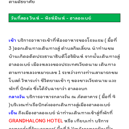
ตามอัธยาศัย
วันที่สอง วินห์
–
พิงห์มินห์ - ฮาลองเบย์
เช้า
บริการอาหารเช้าที่ห้องอาหารของโรงแรม ( มื้อที่
3 )ออกเดินทางเดินทางสู่ ตำบลกิมเลี่ยน นำท่านชม
บ้านเกิดอดีตประธานาธิบดีโฮจิมินห์ จากนั้นเดินทางสู่
ฮาลองเบย์ เมืองหลวงของประเทศเวียดนาม เดินทาง
ตามทางหลวงหมายเลข 1 ระหว่างทางท่านสามารถชม
โบสถ์ วิหารเก่า ชีวิตยามเช้า ๆ ของชาวเวียดนาม แวะ
พักที่ บิกต่ง ซึ่งได้รับฉายาว่า ฮาลองบก
กลางวัน
บริการอาหารกลางวัน ณ ภัตตาคาร ( มื้อที่ 4
)บริเวณท่าเรือบิกด่งออกเดินทางสู่เมืองฮาลองเบย์
เย็น
ถึงเมืองฮาลองเบย์ นำท่านเดินทางเข้าสู่ที่พักที่
GRANDHALONG HOTEL
หรือ เทียบเท่า บริการ
อาหารค่ำที่ร้านอาหาร( มื้อที่ 5 ))หลังอาหารช๊อปปิ้ง