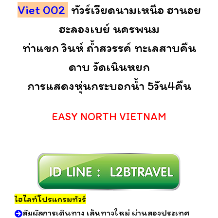
Viet 002
ทัวร์เวียดนามเหนือ ฮานอย
ฮะลองเบย์ นครพนม
ท่าแขก วินห์ ถ้ำสวรรค์ ทะเลสาบคืน
ดาบ วัดเนินหยก
การแสดงหุ่นกระบอกน้ำ 5วัน4คืน
EASY NORTH VIETNAM
ฮไลท์โปรแกรมทัวร์
ไ
สัมผัสการเดินทาง เส้นทางใหม่ ผ่านสองประเทศ