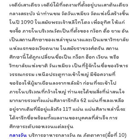
เจดีย์เสาเดียว เจดีย์ไม้ที่งดงามที่ตั้งอยู่บนเสาต้นเดียว
กลางสระบัว นำท่านชม วัดวันเหมียว วัดแห่งนี้สร้างขึ้น
ในปี 1090 ในสมัยพระเจ้าหลีไทโตง เพื่ออุทิศ ให้แก่
ขงจื้อ ภายในบริเวณวัดเป็นที่ตั้งของ กว๊อก ดื่อ ยาม อัน
เป็นสถานศึกษาของเหล่าขุนนางและเป็นมหาวิทยาลัย
แห่งแรกของเวียดนาม ในสมัยราชวงศ์ดรัน สถาน
ศึกษานี้ได้ถูกเปลี่ยนชื่อเป็น กว็อก ฮ็อก เวียน หรือ
วิทยาลัยแห่งชาติ วันเหมียว เป็นที่รู้จักในชื่อของวิหาร
วรรณกรรม เหนือประตูทางเข้าใหญ่ มีข้อความที่
ขอร้องให้ผู้มาเยือนลงจากหลังม้า ก่อนที่จะเข้าไป
ภายในบริเวณที่กว้างใหญ่ ท่านจะได้ชมสิ่งที่น่าสนใจ
มากมายรวมทั้งแผ่นศิลาจารึกถึง 62 แผ่นที่หลงเหลือ
อยู่จากเดิมที่มีอยู่แล้วถึง 117 แผ่น แผ่นศิลาเหล่านี้จะ
ได้จารึกชื่อพร้อมทั้งผลงานของบุคคลที่สำเร็จ การ
ศึกษาระดับจอหงวนแต่ละรุ่น
กลางวัน
บริการอาหารกลางวัน ณ ภัตตาคาร(มื้อที่ 10)