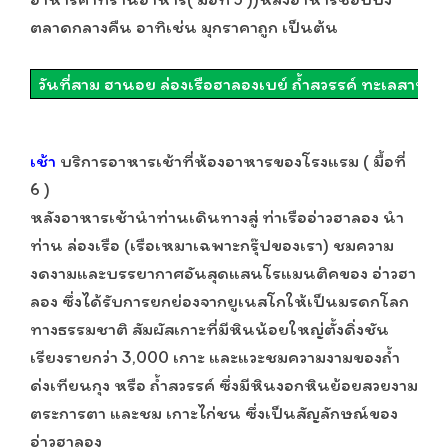
ตลาดกลางคืน อาทิเช่น มุกราคาถูก เป็นต้น
วันที่สาม ฮานอย ล่องเรือฮาลองเบย์ ถ้ำสวรรค์ ทะเลสาบ
เช้า
บริการอาหารเช้าที่ห้องอาหารของโรงแรม ( มื้อที่
6 )
หลังอาหารเช้านำท่านเดินทางสู่ ท่าเรืออ่าวฮาลอง นำ
ท่าน ล่องเรือ (เรือเหมาเฉพาะกรุ๊ปของเรา) ชมความ
งดงามและบรรยากาศอันสุดแสนโรแมนติคของ อ่าวฮา
ลอง ซึ่งได้รับการยกย่องจากยูเนสโกให้เป็นมรดกโลก
ทางธรรมชาติ สัมผัสเกาะที่มีหินน้อยใหญ่ตั้งดิ่งชัน
เรียงรายกว่า 3,000 เกาะ และแวะชมความงามของถ้ำ
ด่งเทียนกุง หรือ ถ้ำสวรรค์ ซึ่งมีหินงอกหินย้อยสวยงาม
ตระการตา และชม เกาะไก่ชน ซึ่งเป็นสัญลักษณ์ของ
อ่าวฮาลอง