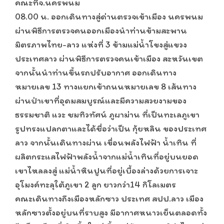
คณะที่จ.นครพนม
08.00 น. ออกเดินทางสู่ด่านตรวจเข้าเมือง นครพนม
ผ่านพิธีการตรวจคนออกเมืองนำท่านข้ามสะพาน
มิตรภาพไทย-ลาว แห่งที่ 3 ข้ามแม่น้ำโขงสู่แขวง
ประเทศลาว ผ่านพิธีการตรวจคนเข้าเมือง สะหวันเขต
จากนั้นนำท่านขึ้นรถปรับอากาศ ออกเดินทาง
หมายเลข 13 ทางแยกเข้าถนนหมายเลข 8 เส้นทาง
ผ่านป่าเขาที่อุดมสมบูรณ์และมีความสวยงามของ
ธรรมชาติ แวะ ชมทิวทัศน์ ภูผาม่าน ที่เป็นทะเลภูเขา
รูปทรงแปลกตาและได้ชื่อว่าเป็น กุ้ยหลิน ของประเทศ
ลาว จากนั้นเดินทางผ่าน เขื่อนพลังไฟฟ้า น้ำเทิน ที่
ผลิตกระแสไฟฟ้าพลังน้ำจากแม่น้ำเทินที่อยู่บนยอด
เขาไหลลงสู่ แม่น้ำหินปูนที่อยู่เบื้องล่างด้วยการเจาะ
อุโมงค์ทะลุใต้ภูเขา 2 ลูก ยาวกว่า14 กิโลเมตร
คณะเดินทางถึงเมืองหลักซาว ประเทศ สปป.ลาว เมือง
หลักซาวตั้งอยู่บนที่ราบสูง มีอากาศหนาวเย็นตลอดทั้ง