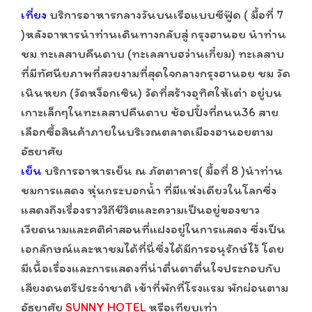
เที่ยง
บริการอาหารกลางวันบนเรือแบบซีฟู๊ด ( มื้อที่ 7
)หลังอาหารนำท่านเดินทางกลับสู่ กรุงฮานอย นำท่าน
ชม ทะเลสาบคืนดาบ (ทะเลสาบฮว่านเกี๋ยม) ทะเลสาบ
ที่มีทัศนียภาพที่สวยงามที่สุดใจกลางกรุงฮานอย ชม วัด
เนินหยก (วัดหง็อกเซิน) วัดที่สร้างอุทิศให้เต่า อยู่บน
เกาะเล็กๆในทะเลสาปคืนดาบ ช้อปปิ้งที่ถนน36 สาย
เลือกซื้อสินค้าภายในบริเวณตลาดเมืองฮานอยตาม
อัธยาศัย
เย็น
บริการอาหารเย็น ณ ภัตตาคาร( มื้อที่ 8 )นำท่าน
ชมการแสดง หุ่นกระบอกน้ำ ที่มีแห่งเดียวในโลกซึ่ง
แสดงถึงเรื่องราววิถีชีวิตและความเป็นอยู่ของชาว
เวียดนามและคติคำสอนที่แฝงอยู่ในการแสดง ซึ่งเป็น
เอกลักษณ์และหาชมได้ที่นี่ซึ่งได้มีการอนุรักษ์ไว้ โดย
มีเนื้อเรื่องและการแสดงที่น่าตื่นตาตื่นใจประกอบกับ
เสียงดนตรีประจำชาติ เข้าที่พักที่โรงแรม พักผ่อนตาม
อัธยาศัย
SUNNY HOTEL
หรือเทียบเท่า