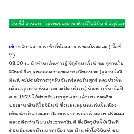
วันที่สี่ ฮานอย - สุสานประธานาธิบดีโฮจิมินห์ จัตุรัสบาดิ่ง
เช้า
บริการอาหารเช้าที่ห้องอาหารของโรงแรม ( มื้อที่
9 )
08.00 น. นำท่านเดินทางสู่ จัตุรัสบาดิ่งห์ ชม สุสานโฮ
จิมินห์ วีรบุรุษตลอดกาลของชาวเวียดนาม (สุสานโฮจิ
มินห์ จะปิดบริการทุกวันจันทร์และวันศุกร์ และช่วงใน
เดือนตุลาคม-ธันวาคม จะปิดบริการ) ซึ่งสร้างขึ้นเมื่อปี
ค.ศ. 1973 ใช้สำหรับบรรจุศพอาบน้ำยาของอดีต
ประธานาธิบดีโฮจิมินห์ ซึ่งนอนอยู่บนแท่นในห้อง
เย็น นำท่านชมสถาปัตยกรรมการก่อสร้างแบบฝรั่งเศส
ของอดีตทำเนียบประธานาธิบดี ซึ่งปัจจุบันใช้เป็นที่
ต้อนรับแขกบ้านแขกเมือง ชม บ้านพักโฮจิมินห์ ชม