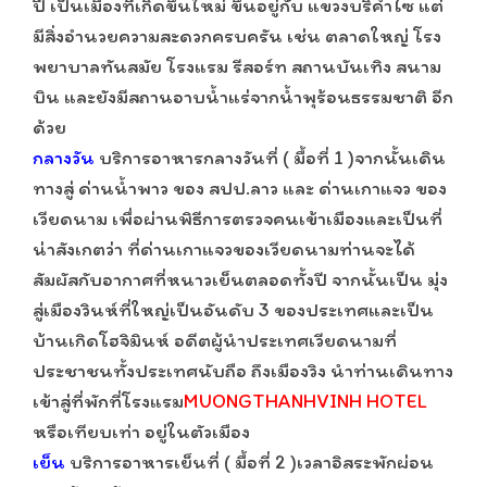
ปี เป็นเมืองที่เกิดขึ้นใหม่ ขึ้นอยู่กับ แขวงบริคำไซ แต่
มีสิ่งอำนวยความสะดวกครบครัน เช่น ตลาดใหญ่ โรง
พยาบาลทันสมัย โรงแรม รีสอร์ท สถานบันเทิง สนาม
บิน และยังมีสถานอาบน้ำแร่จากน้ำพุร้อนธรรมชาติ อีก
ด้วย
กลางวัน
บริการอาหารกลางวันที่ ( มื้อที่ 1 )จากนั้นเดิน
ทางสู่ ด่านน้ำพาว ของ สปป.ลาว และ ด่านเกาแจว ของ
เวียดนาม เพื่อผ่านพิธีการตรวจคนเข้าเมืองและเป็นที่
น่าสังเกตว่า ที่ด่านเกาแจวของเวียดนามท่านจะได้
สัมผัสกับอากาศที่หนาวเย็นตลอดทั้งปี จากนั้นเป็น มุ่ง
สู่เมืองวินห์ที่ใหญ่เป็นอันดับ 3 ของประเทศและเป็น
บ้านเกิดโฮจิมินห์ อดีตผู้นำประเทศเวียดนามที่
ประชาชนทั้งประเทศนับถือ ถึงเมืองวิง นำท่านเดินทาง
เข้าสู่ที่พักที่โรงแรม
MUONGTHANHVINH HOTEL
หรือเทียบเท่า อยู่ในตัวเมือง
เย็น
บริการอาหารเย็นที่ ( มื้อที่ 2 )เวลาอิสระพักผ่อน