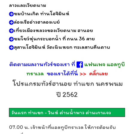
ลาวและเวียดนาม
ชมบ้านเกิด ท่านโฮจิมินห์
ล่องเรืออ่าวฮาลองเบย์
เที่ยวเมืองหลวงของเวียดนาม ฮานอย
ชมโชว์หุ่นกระบอกน้ำ ที่ ถนน 36 สาย
สุสานโฮจิมินห์ วัดเนินหยก ทะเลสาบคืนดาบ
ติดตามผลงานทัวร์ของเรา ที่
แฟนเพจ แอลทูบี
ทราเวล
ของเราได้ที่นี่
>>
คลิ๊กเลย
โปรแกรมทัวร์ฮานอย ท่าแขก นครพนม
ปี 2562
วันแรก ท่าแขก - วินห์ ด่านน้ำพาว ด่านเกาแจว
07.00 น. เจ้าหน้าที่แอลทูบีทราเวล ให้การต้อนรับ