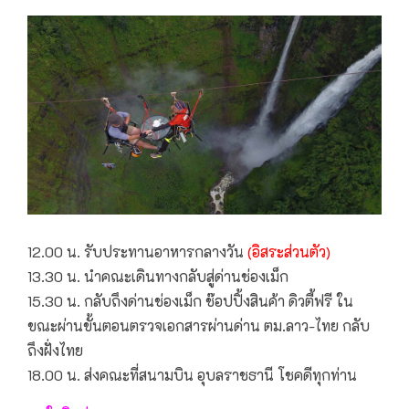
12.00 น. รับประทานอาหารกลางวัน
(อิสระส่วนตัว)
13.30 น. นำคณะเดินทางกลับสู่ด่านช่องเม็ก
15.30 น. กลับถึงด่านช่องเม็ก ช๊อปปิ้งสินค้า ดิวตี้ฟรี ใน
ขณะผ่านขั้นตอนตรวจเอกสารผ่านด่าน ตม.ลาว-ไทย กลับ
ถึงฝั่งไทย
18.00 น. ส่งคณะที่สนามบิน อุบลราชธานี โชคดีทุกท่าน