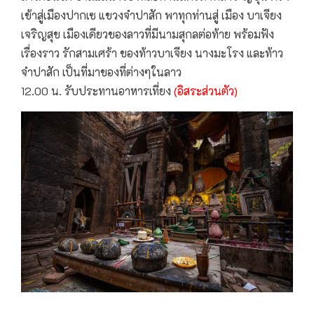
เข้าสู่เมืองปากเซ แขวงจำปาสัก พาทุกท่านสู่ เมือง บาเจียง
เจริญสุข เมืองเดียวของลาวที่มีนามสุกลต่อท้าย พร้อมฟัง
เรื่องราว รักสามเศร้า ของท้าวบาเจียง นางมะโรง และท้าว
จำปาสัก เป็นที่มาของที่ต่างๆในลาว
12.00 น. รับประทานอาหารเที่ยง
(อิสระส่วนตัว)