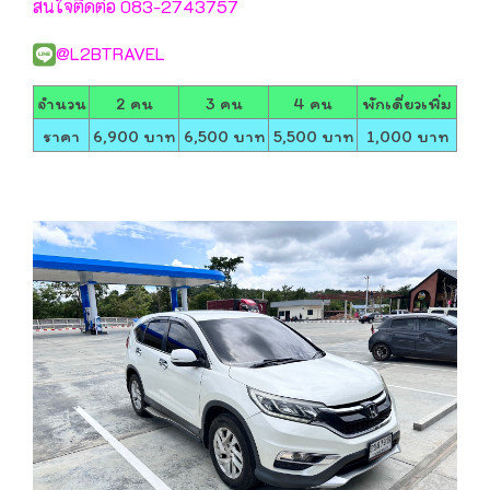
สนใจติดต่อ 083-2743757
@L2BTRAVEL
จำนวน
2 คน
3 คน
4 คน
พักเดี่ยวเพิ่ม
ราคา
6,900 บาท
6,500 บาท
5,500 บาท
1,000 บาท