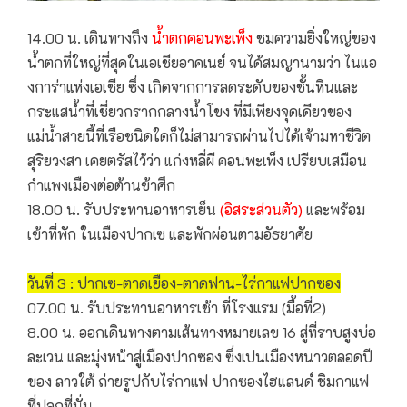
14.00 น. เดินทางถึง
น้ำตกคอนพะเพ็ง
ชมความยิ่งใหญ่ของ
น้ำตกที่ใหญ่ที่สุดในเอเชียอาคเนย์ จนได้สมญานามว่า ไนแอ
งการ่าแห่งเอเชีย ซึ่ง เกิดจากการลดระดับของชั้นหินและ
กระแสน้ำที่เชี่ยวกรากกลางน้ำโขง ที่มีเพียงจุดเดียวของ
แม่น้ำสายนี้ที่เรือชนิดใดก็ไม่สามารถผ่านไปได้เจ้ามหาชีวิต
สุริยวงสา เคยตรัสไว้ว่า แก่งหลี่ผี คอนพะเพ็ง เปรียบเสมือน
กำแพงเมืองต่อต้านข้าศึก
18.00 น. รับประทานอาหารเย็น
(อิสระส่วนตัว)
และพร้อม
เข้าที่พัก ในเมืองปากเซ และพักผ่อนตามอัธยาศัย
วันที่ 3 : ปากเซ-ตาดเยือง-ตาดฟาน-ไร่กาแฟปากซอง
07.00 น. รับประทานอาหารเช้า ที่โรงแรม (มื้อที่2)
8.00 น. ออกเดินทางตามเส้นทางหมายเลข 16 สู่ที่ราบสูงบ่อ
ละเวน และมุ่งหน้าสู่เมืองปากซอง ซึ่งเปนเมืองหนาวตลอดปี
ของ ลาวใต้ ถ่ายรูปกับไร่กาแฟ ปากซองไฮแลนด์ ชิมกาแฟ
ที่ปลูกที่นั่น