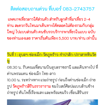
ติดต่อสอบถามด่วน ที่เบอร์ 083-2743757
แพคเกจเที่ยวลาวใต้ส่วนตัว สำหรับลูกค้าที่มาเที่ยว 2-4
ท่าน สะดวกวันไหนมาเดินทางได้ตลอดไม่ต้องรวมกับกลุ่ม
ใหญ่ ไปแบบส่วนตัว คนขับรถบริการพาเที่ยวในแบบ ฉบับ
ของท่านเองเลย ราคาเริ่มต้นเพียง 5,500 บาท/ท่าน เท่านั้น
วันที่ 1 : อุบลฯ-ช่องเม็ก-วัดภูพร้าว-จำปาสัก-ปราสาทหินวัด
พู
08.30 น. รับคณะที่สนามบินอุบลราชธานี และเดินทางไป ที่
ด่านพรมแดน ช่องเม็ก ไทย-ลาว
10.00 น. ระหว่างทาง แวะถ่ายรูป ก่อนถึงด่านช่องเม็ก ถ่าย
รูป
วัดภูพร้าวสิรินธรวราราม
ชมโบสถ์ศิลปะแบบล้านช้าง
ถ่ายรูป ต้นโพธิ์เรืองแสง และพร้อมชมวิว เขื่อนสิรินธร