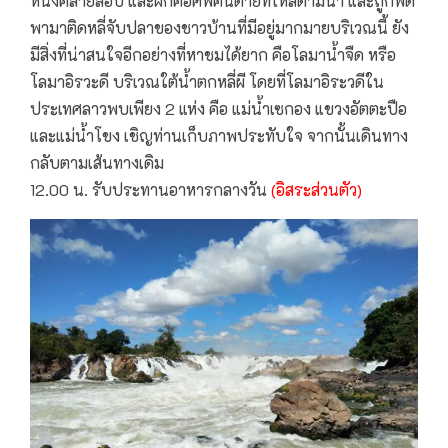
หนึ่งคล้ายลอบ และผีก้คือศพคนตายที่ไหลตามน้ำ และถูกพัด
พามาติดหลี่จับปลาของชาวบ้านที่มีอยู่มากมายบริเวณนี้ ยัง
มีสิ่งที่น่าสนใจอีกอย่างที่หาชมได้ยาก คือโลมาน้ำจืด หรือ
โลมาอิรวะดี บริเวณใต้น้ำตกหลี่ผี โดยที่โลมาอิระวดีใน
ประเทศลาวพบเพียง 2 แห่ง คือ แม่น้ำเซกอง แขวงอัตตะปือ
และแม่น้ำโขง เชิญท่านเก็บภาพประทับใจ จากนั้นเดินทาง
กลับตามเส้นทางเดิม
12.00 น. รับประทานอาหารกลางวัน
(อิสระส่วนตัว)