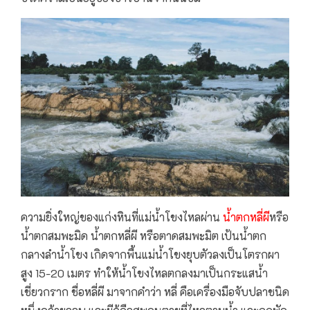
ความยิ่งใหญ่ของแก่งหินที่แม่น้ำโขงไหลผ่าน
น้ำตกหลี่ผี
หรือ
น้ำตกสมพะมิด น้ำตกหลี่ผี หรือตาดสมพะมิต เป้นน้ำตก
กลางลำน้ำโขง เกิดจากพื้นแม่น้ำโขงยุบตัวลงเป็นโตรกผา
สูง 15-20 เมตร ทำให้น้ำโขงไหลตกลงมาเป็นกระแสน้ำ
เชี่ยวกราก ชื่อหลี่ผี มาจากคำว่า หลี่ คือเครื่องมือจับปลาชนิด