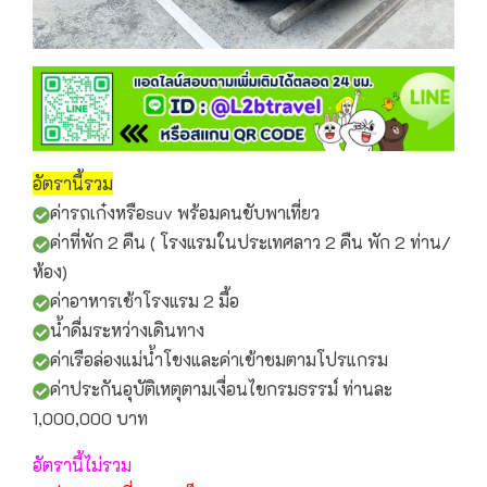
อัตรานี้รวม
ค่ารถเก๋งหรือsuv พร้อมคนขับพาเที่ยว
ค่าที่พัก 2 คืน ( โรงแรมในประเทศลาว 2 คืน พัก 2 ท่าน/
ห้อง)
ค่าอาหารเช้าโรงแรม 2 มื้อ
น้ำดื่มระหว่างเดินทาง
ค่าเรือล่องแม่น้ำโขงและค่าเข้าชมตามโปรแกรม
ค่าประกันอุบัติเหตุตามเงื่อนไขกรมธรรม์ ท่านละ
1,000,000 บาท
อัตรานี้ไม่รวม