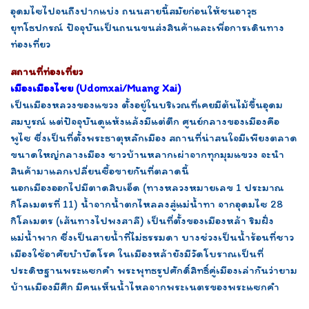
อุดมไซไปจนถึงปากแบ่ง ถนนสายนี้สมัยก่อนให้ชนอาวุธ
ยุทโธปกรณ์ ปัจจุบันเป็นถนนขนส่งสินค้าและเพื่อการเดินทาง
ท่องเที่ยว
สถานที่ท่องเที่ยว
เมืองเมืองไชย (Udomxai/Muang Xai)
เป็นเมืองหลวงของแขวง ตั้งอยู่ในบริเวณที่เคยมีต้นไม้ขึ้นอุดม
สมบูรณ์ แต่ปัจจุบันดูแห้งแล้งมีแต่ตึก ศูนย์กลางของเมืองคือ
พูไซ ซึ่งเป็นที่ตั้งพระธาตุหลักเมือง สถานที่น่าสนใจมีเพียงตลาด
ขนาดใหญ่กลางเมือง ชาวบ้านหลากเผ่าจากทุกมุมแขวง จะนำ
สินค้ามาแลกเปลี่ยนซื้อขายกันที่ตลาดนี้
นอกเมืองออกไปมีตาดสิบเอ็ด (ทางหลวงหมายเลข 1 ประมาณ
กิโลเมตรที่ 11) น้ำจากน้ำตกไหลลงสู่แม่น้ำทา จากอุดมไซ 28
กิโลเมตร (เส้นทางไปพงสาลี) เป็นที่ตั้งของเมืองหล้า ริมฝั่ง
แม่น้ำพาก ซึ่งเป็นสายน้ำที่ไม่ธรรมดา บางช่วงเป็นน้ำร้อนที่ชาว
เมืองใช้อาศัยบำบัดโรค ในเมืองหล้ายังมีวัดโบราณเป็นที่
ประดิษฐานพระแซกคำ พระพุทธรูปศักดิ์สิทธิ์คู่เมืองเล่ากันว่ายาม
บ้านเมืองมีศึก มีคนเห็นน้ำไหลจากพระเนตรของพระแซกคำ