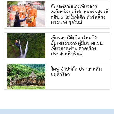
อัปเดตลายแทงเที่ยวลาว
เหนือ: นั่งรถไฟความเร็วสูง เช็
กอิน 3 ไฮไลท์เด็ด ทัวร์หลวง
พระบาง ยุคใหม่
เที่ยวลาวใต้เดือนไหนดี?
อัปเดต 2026 คู่มือวางแผน
เที่ยวตาดฟาน ตาดเยือง
ปราสาทหินวัดพู
วัดพู จำปาสัก ปราสาทหิน
มรดกโลก