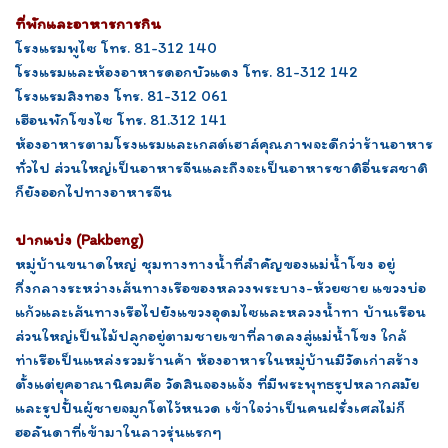
ที่พักและอาหารการกิน
โรงแรมพูไซ โทร. 81-312 140
โรงแรมและห้องอาหารดอกบัวแดง โทร. 81-312 142
โรงแรมสิงทอง โทร. 81-312 061
เฮือนพักโขงไซ โทร. 81.312 141
ห้องอาหารตามโรงแรมและเกสต์เฮาส์คุณภาพจะดีกว่าร้านอาหาร
ทั่วไป ส่วนใหญ่เป็นอาหารจีนและถึงจะเป็นอาหารชาติอื่นรสชาติ
ก็ยังออกไปทางอาหารจีน
ปากแบ่ง (Pakbeng)
หมู่บ้านขนาดใหญ่ ชุมทางทางน้ำที่สำคัญของแม่น้ำโขง อยู่
กึ่งกลางระหว่างเส้นทางเรือของหลวงพระบาง-ห้วยซาย แขวงบ่อ
แก้วและเส้นทางเรือไปยังแขวงอุดมไซและหลวงน้ำทา บ้านเรือน
ส่วนใหญ่เป็นไม้ปลูกอยู่ตามชายเขาที่ลาดลงสู่แม่น้ำโขง ใกล้
ท่าเรือเป็นแหล่งรวมร้านค้า ห้องอาหารในหมู่บ้านมีวัดเก่าสร้าง
ตั้งแต่ยุคอาณานิคมคือ วัดสินจองแจ้ง ที่มีพระพุทธรูปหลากสมัย
และรูปปั้นผู้ชายจมูกโตไว้หนวด เข้าใจว่าเป็นคนฝรั่งเศสไม่ก็
ฮอลันดาที่เข้ามาในลาวรุ่นแรกๆ