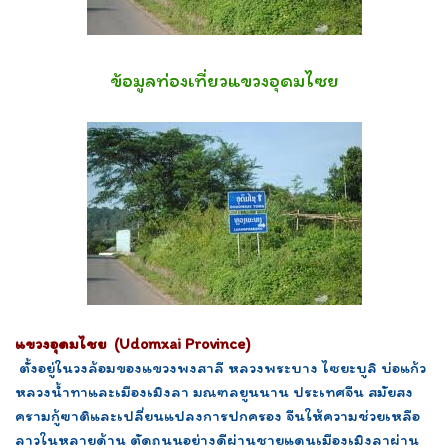
ข้อมูลท่องเที่ยวแขวงอุดมไซย
แขวงอุดมไชย (Udomxai Province)
ตั้งอยู่ในวงล้อมของแขวงพงสาลี หลวงพระบาง ไซยะบูลิ บ่อแก้ว
หลวงน้ำทาและเมืองเมิงลา มณฑลยูนนาน ประเทศจีน สมัยสง
ครามกู้ฃาติและเปลี่ยนแปลงการปกครอง จีนให้ความช่วยเหลือ
ลาวในหลายด้าน ตัดถนนอย่างดีผ่านชายแดนเมืองเมิงลาผ่าน