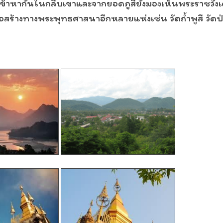
เข้าหากันในกลีบเขาและจากยอดภูสียังมองเห็นพระราชวังเดิมท
่งก่อสร้างทางพระพุทธศาสนาอีกหลายแห่งเช่น วัดถ้ำพูสี วัด