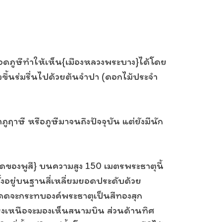
นยอดภูษีทำให้เห็น{เมืองหลวงพระบาง}ได้โดย
ขึ้นร่มรื่นไปด้วยต้นจำปา (ดอกไม้ประจำ
าภูฤาษี หรือภูษีมาจนถึงปัจจุบัน แต่ยังมีนัก
สุดของพูสี} บนความสูง 150 เมตรพระธาตุนี้
้งอยู่บนฐานสี่เหลี่ยมยอดประดับด้วย
งแดดจะกระทบองค์พระธาตุเป็นสีทองสุก
ยงเหนือจะมองเห็นสนามบิน ส่วนด้านทิศ