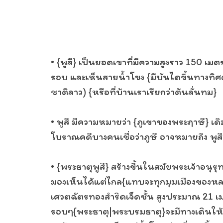
• {พูสี} เป็นยอดเขาที่มีความสูงราว 150 เ
รอบ และเห็นสายน้ำโขง {มีบันไดขึ้นทางทิศ
ชาติลาว) {หรือที่บ้านเราเรียกว่าต้นลั่นทม}
• พูสี มีความหมายว่า {ภูเขาของพระฤาษี} เดิมช
โบราณคดีบางคนเชื่อว่าภูษี อาจหมายถึง พูส
• {พระธาตุพูสี} สร้างขึ้นในสมัยพระเจ้าอนุ
มองเห็นได้แต่ไกล{แทบจะทุกมุมเมืองของหลวง
เศวตฉัตรทองสำริดเจ็ดชั้น สูงประมาณ 21 เม
รอบๆ{พระธาตุ|พระบรมธาตุ}จะมีทางเดินให้