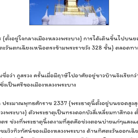
มตร {ตั้งอยู่ใจกลางเมืองหลวงพระบาง} การได้เดินขึ้นไปบ
ตะวันตกเฉียงเหนือตรงข้ามพระราชวัง 328 ขั้น} ตลอดทาง
ื่อว่า ภูสรวง ครั้นเมื่อมีฤาษีไปอาศัยอยู่ชาวบ้านจึงเรียกว่
ีซึ่งเป็นศรีของเมืองหลวงพระบาง
รุท ประมาณพุทธศักราช 2337 {พระธาตุนี้ตั้งอยู่บนยอดสูง
พระบาง} ตัวพระธาตุเป็นทรงดอกบัวสี่เหลี่ยมทาสีทอง ตั
ตร ช่วงที่พระธาตุนี้งดงามที่สุดคือช่วงตอนบ่ายแก่ๆแส
ชมวิวทิวทัศน์ของเมืองหลวงพระบาง ด้านทิศตะวันออกเฉี