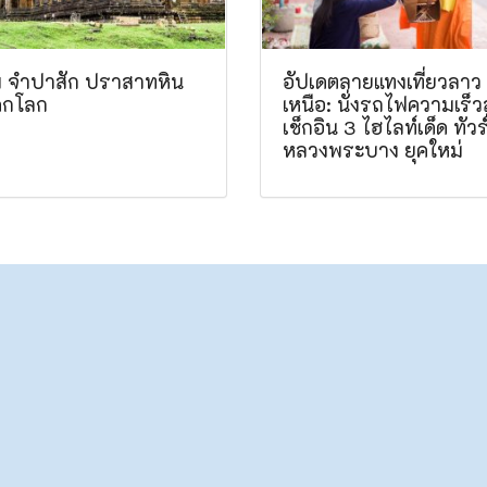
พู จำปาสัก ปราสาทหิน
อัปเดตลายแทงเที่ยวลาว
ดกโลก
เหนือ: นั่งรถไฟความเร็ว
เช็กอิน 3 ไฮไลท์เด็ด ทัวร
หลวงพระบาง ยุคใหม่