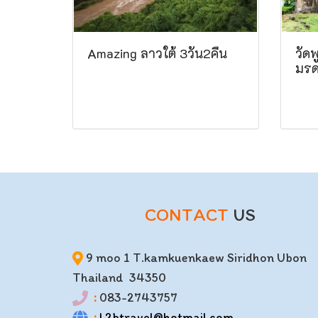
Amazing ลาวใต้ 3วัน2คืน
วัด
มร
CONTACT
US
9 moo 1 T.kamkuenkaew Siridhon Ubon
Thailand 34350
:
083-2743757
:
L2btravel@hotmail.com