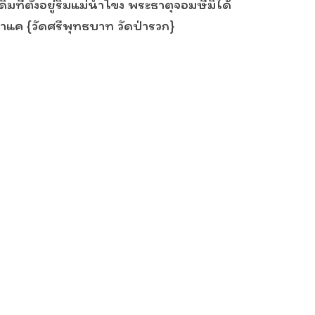
ี่ตั้งอยู่ริมแม่น้ำโขง พระธาตุจอมษีมิได้
ป่าแค {วัดศรีพุทธบาท วัดป่ารวก}