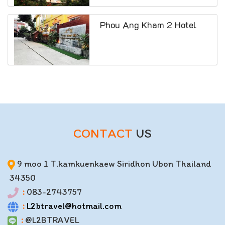
Phou Ang Kham 2 Hotel
CONTACT
US
9 moo 1 T.kamkuenkaew Siridhon Ubon Thailand
34350
:
083-2743757
:
L2btravel@hotmail.com
:
@L2BTRAVEL