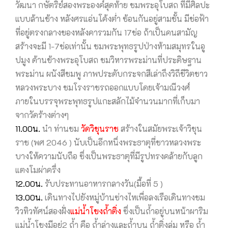
วัฒนา กษัตริย์สองพระองค์สุดท้าย ชมพระอุโบสถ ที่มีศิลปะ
แบบล้านช้าง หลังศรแอ่นโค้งต่ำ ซ้อนกันอยู่สามชั้น มีช่อฟ้า
ที่อยู่ตรงกลางของหลังคารวมกัน 17ช่อ ถ้าเป็นคนสามัญ
สร้างจะมี 1-7ช่อเท่านั้น ชมพระพุทธรูปป่างห้ามสมุทรในอู
ปมูง ด้านข้างพระอุโบสถ ชมวิหารพระม่านที่ประดิษฐาน
พระม่าน ผนังสีชมพู ภาพประดับกระจกสีเล่าถึงวิถีชีวิตชาว
หลวงพระบาง ชมโรงราชรถ
ออกแบบโดยเจ้ามณีวงศ์
ภายในบรรจุพระพุทธรูปแกะสลักไม้จำนวนมากที่เก็บมา
จากวัดร้างต่างๆ
11.00น.
นำ ท่านชม
วัดวิชุนราช
สร้างในสมัยพระเจ้าวิชุน
ราช (พศ 2046 ) นับเป็นอีกหนึ่งพระธาตุที่ชาวหลวงพระ
บางให้ความนับถือ ซึ่งเป็นพระธาตุที่มีรูปทรงคล้ายกับลูก
แตงโมผ่าครึ่ง
12.00น.
รับประทานอาหารกลางวัน(มื้อที่ 5 )
13.00น.
เดินทางไปยังหมู่บ้านซ่างไหเพื่อลงเรือเดินทางชม
วิวทิวทัศน์สองฝั่ง
แม่น้ำโขงถ้ำติ่ง
ซึ่งเป็นถ้ำอยู่บนหน้าผาริม
แม่น้ำโขงมีอยู่2 ถ้ำ คือ ถ้ำล่างและถ้ำบน ถ้ำติ่งลุ่ม หรือ ถ้ำ