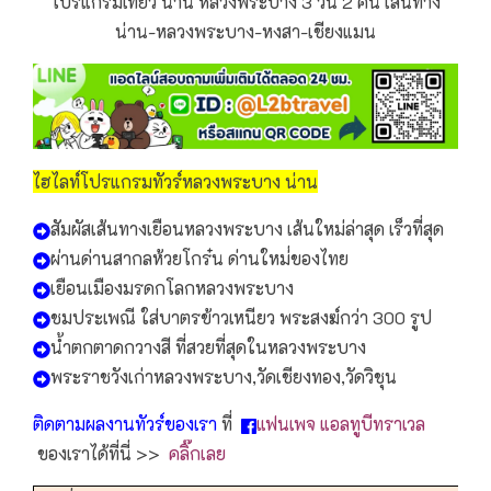
โปรแกรมเที่ยว น่าน หลวงพระบาง 3 วัน 2 คืน เส้นทาง
น่าน-หลวงพระบาง-หงสา-เชียงแมน
ไฮไลท์โปรแกรมทัวร์หลวงพระบาง น่าน
สัมผัสเส้นทางเยือนหลวงพระบาง เส้นใหม่ล่าสุด เร็วที่สุด
ผ่านด่านสากลห้วยโกร๋น ด่านใหม่่ของไทย
เยือนเมืองมรดกโลกหลวงพระบาง
ชมประเพณี ใส่บาตรข้าวเหนียว พระสงฆ์กว่า 300 รูป
น้ำตกตาดกวางสี ที่สวยที่สุดในหลวงพระบาง
พระราชวังเก่าหลวงพระบาง,วัดเชียงทอง,วัดวิชุน
ติดตามผลงานทัวร์ของเรา
ที่
แฟนเพจ แอลทูบีทราเวล
ของเราได้ที่นี่ >>
คลิ๊กเลย