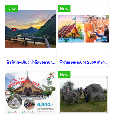
New
New
ทัวร์หนองเขียว น้ำกัดยอลาปา อุดมไชย หลวงพระบาง วังเวียง 5วัน4คืน
ทัวร์หลวงพระบาง 2569 เที่ยววังเวียง เมืองเฟือง รถไฟความเร็วสูง 4วัน3คืน
New