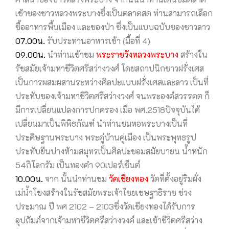
เช้าของชาวหลวงพระบางซึ่งเป็นตลาดสด ท่านสามารถเลือก
ซื้ออาหารพื้นเมือง และของป่า ซึ่งเป็นแบบฉบับของชาวลาว
07.00น.
รับประทานอาหารเช้า (มื้อที่ 4)
09.00น.
นำท่านเข้าชม
พระราชวังหลวงพระบาง
สร้างใน
รัชสมัยเจ้ามหาชีวิตศรีสว่างวงศ์ โดยสถาปนิกชาวฝรั่งเศส
เป็นการผสมผสานระหว่างศิลปะแบบฝรั่งเศสและลาว เป็นที่
ประทับของเจ้ามหาชีวิตศรีสว่างวงศ์ จนพระองค์สวรรคต ก็
มีการเปลี่ยนแปลงการปกครอง เมื่อ พศ.2518ปัจจุบันได้
เปลี่ยนมาเป็นพิพิธภัณฑ์ นำท่านชมหอพระบางเป็นที่
ประดิษฐานพระบาง พระคู่บ้านคู่เมือง เป็นพระพุทธรูป
ประทับยืนปางห้ามสมุทรเป็นศิลปะขอมสมัยบายน น้ำหนัก
54กิโลกรัม เป็นทองคำ 90เปอร์เซ็นต์
10.00น.
จาก นั้นนำท่านชม
วัดเชียงทอง
วัดที่ตั้งอยู่ริมผั่ง
เม่น้ำโขงสร้างในรัชสมัยพระเจ้าไชยเชษฐาธิราช ช่วง
ประมาณ ปี พศ 2102 – 2103ซึ่งวัดเชียงทองได้รับการ
อุปถัมภ์จากเจ้ามหาชีวิตศรีสว่างวงค์ และเข้าชีวิตศรีสว่าง