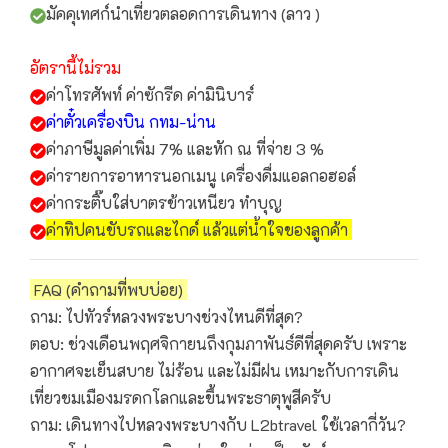
มัคคุเทศก์นำเที่ยวตลอดการเดินทาง (ลาว )
อัตรานี้ไม่รวม
ค่าโทรศัพท์ ค่าซักรีด ค่ามินิบาร์
ค่าตั๋วเครื่องบิน กทม-น่าน
ค่าภาษีมูลค่าเพิ่ม 7% และหัก ณ ที่จ่าย 3 %
ค่ารายการอาหารนอกเมนู เครื่องดื่มแอลกอฮอล์
ค่ากระติ๊บใส่บาตรข้าวเหนียว ทำบุญ
ค่าทิปคนขับรถและไกด์ แล้วแต่น้ำใจของลูกค้า
FAQ (คำถามที่พบบ่อย)
ถาม: ไปทัวร์หลวงพระบางช่วงไหนดีที่สุด?
ตอบ: ช่วงเดือนพฤศจิกายนถึงกุมภาพันธ์ดีที่สุดครับ เพราะ
อากาศจะเย็นสบาย ไม่ร้อน และไม่มีฝน เหมาะกับการเดิน
เที่ยวชมเมืองมรดกโลกและขึ้นพระธาตุพูสีครับ
ถาม: เดินทางไปหลวงพระบางกับ L2btravel ใช้เวลากี่วัน?