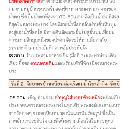
น้ำตกตาดกวางสี
ห่างจากเมืองหลวงพระบางประมาณ 30
กม.ผ่านหมู่บ้านชนบทริมสองข้างทาง ชมความงดงามของ
น้ำตก ซึ่งเป็นน้ำตกที่สูงราว70-80เมตร ถือเป็นน้ำตกที่สวย
ที่สุดในหลวงพระบาง โดยมีสายน้ำที่ลดหลั่นผ่านชั้นหินปูน
ลงสู่แอ่งน้ำที่สดใส มีทางเดินลัดเลาะขึ้นไปสู่ชั้นบนเพื่อชม
ความงามอีกมุมหนึ่งของน้ำตก อิสระให้ท่านดื่มด่ำกับ
ธรรมชาติ เล่นน้ำ บันทึกภาพอันประทับใจ
18.30 น.
รับประทานอาหารเย็น (มื้อที่ 3) และพาท่าน เดิน
เที่ยว ซื้อของ
ถนนคนเดิน
และพร้อมเข้าที่พัก เมืองหลวงพระ
บาง
วันที่ 2 : ใส่บาตรข้าวเหนียว-ล่องเรือแม่น้ำโขงถ้ำติ่ง- วัดเชีย
05.30น.
เชิญ ท่านร่วม
ทำบุญใส่บาตรข้าวเหนียว
พร้อมกับ
ประชาชนชาวหลวงพระบางในทุกเช้า พระสงฆ์และสามเณร
จากวัดต่างๆ จะออกบิณฑบาต เป็นแถวนับร้อยรูป ซึ่งเป็น
ภาพอันน่าประทับใจ และสื่อถึงความเลื่อมใสในพระพุทธ
ศาสนาของชาวหลวงพระบาง จากนั้นนำท่านเดินชมตลาด