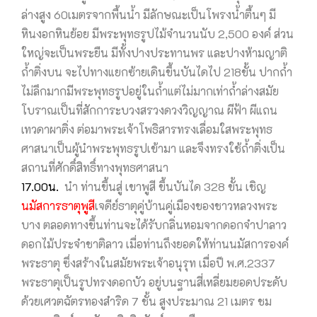
ล่างสูง 60เมตรจากพื้นน้ำ มีลักษณะเป็นโพรงน้ำตื้นๆ มี
หินงอกหินย้อย มีพระพุทธรูปไม้จำนวนนับ 2,500 องค์ ส่วน
ใหญ่จะเป็นพระยืน มีทั้งปางประทานพร และปางห้ามญาติ
ถ้ำติ่งบน จะไปทางแยกซ้ายเดินขึ้นบันไดไป 218ขั้น ปากถ้ำ
ไม่ลึกมากมีพระพุทธรูปอยู่ในถ้ำแต่ไม่มากเท่าถ้ำล่างสมัย
โบราณเป็นที่สักการะบวงสรวงดวงวิญญาณ ผีฟ้า ผีแถน
เทวดาผาติ่ง ต่อมาพระเจ้าโพธิสารทรงเลื่อมใสพระพุทธ
ศาสนาเป็นผู้นำพระพุทธรูปเข้ามา และจึงทรงใช้ถ้ำติ่งเป็น
สถานที่ศักดิ์สิทธิ์ทางพุทธศาสนา
17.00น.
นำ ท่านขึ้นสู่ เขาพูสี ขึ้นบันได 328 ขั้น เชิญ
นมัสการธาตุพูสี
เจดีย์ธาตุคู่บ้านคู่เมืองของชาวหลวงพระ
บาง ตลอดทางขึ้นท่านจะได้รับกลิ่นหอมจากดอกจำปาลาว
ดอกไม้ประจำชาติลาว เมื่อท่านถึงยอดให้ท่านนมัสการองค์
พระธาตุ ซึ่งสร้างในสมัยพระเจ้าอนุรุท เมื่อปี พ.ศ.2337
พระธาตุเป็นรูปทรงดอกบัว อยู่บนฐานสี่เหลี่ยมยอดประดับ
ด้วยเศวตฉัตรทองสำริด 7 ชั้น สูงประมาณ 21 เมตร ชม