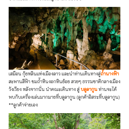
เสมือน กุ้ยหลินแห่งเมืองลาว และนำท่านเดินทางสู่
ถ้ำนางฟ้า
สะพานสีฟ้า ชมถ้ำหินงอกหินย้อย สวยๆ ธรรมชาติกลางเมือง
วังเวียง หลังจากนั่น นำคณะเดินทาง สู่
บลูลากูน
ท่านจะได้
พบกับเครื่องเล่นมากมายที่บลูลากูน (ลูกค้าอิสระที่บลูลากูน)
**ลูกค้าจ่ายเอง