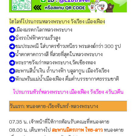
ไฮไลท์โปรแกรมหลวงพระบาง วังเวียง เมืองเฟือง
เมืองมรดกโลกหลวงพระบาง
นั่งรถไฟฟ้าความเร็วสูง
ชมประเพณี ใส่บาตรข้าวเหนียว พระสงฆ์กว่า 300 รูป
น้ำตกตาดกวางสี ที่สวยที่สุดในหลวงพระบาง
พระราชวังเก่าหลวงพระบาง,วัดเชียงทอง
สะพานสีน้ำเงิน ถ้ำนางฟ้า บลูลากูน เมืองวังเวียง
พักแพริมแม่น้ำเมืองเฟือง ดื่มด่ำบรรยากาศธรรมชาติ
โปรแกรมทัวร์หลวงพระบาง เมืองเฟือง วังเวียง 4วัน3คืน
วันแรก: หนองคาย-เวียงจันทร์-หลวงพระบาง
07.35 น. เจ้าหน้าที่ให้การต้อนรับคณะที่หนองคาย
08.00 น. เดินทางไป
สะพานมิตรภาพ ไทย-ลาว
หนองคาย