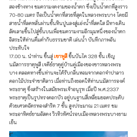
สองข้างทาง ชมความงดงามของนํ้าตก ซึ่งเป็นนํ้าตกที่สูงราว
70-80 เมตร ถือเป็นนํ้าตกที่สวยที่สุดในหลวงพระบาง โดยมี
สายนํ้าที่ลดหลั่นผ่านชั้นหินปูนลงสู่แอ่งนํ้าที่สดใส มีทางเดิน
ลัดเลาะขึ้นไปสู่ชั้นบนเพื่อชมความงามอีกมุมหนึ่งของนํ้าตก
อิสระให้ท่านดื่มดํ่ากับธรรมชาติ เล่นนํ้า บันทึกภาพอัน
ประทับใจ
17.00 น. นำท่าน ขึ้นสู่
เขาพูสี
ขึ้นบันได 328 ขั้น เชิญ
นมัสการธาตุพูสี เจดีย์ธาตุคู่บ้านคู่เมืองของชาวหลวงพระ
บาง ตลอดทางขึ้นท่านจะได้รับกลิ่นหอมจากดอกจำปาลาว
ดอกไม้ประจำชาติลาว เมื่อท่านถึงยอดให้ท่านนมัสการองค์
พระธาตุ ซึ่งสร้างในสมัยพระเจ้าอนุรุท เมื่อปี พ.ศ.2337
พระธาตุเป็นรูปทรงดอกบัว อยู่บนฐานสี่เหลี่ยมยอดประดับ
ด้วยเศวตฉัตรทองสำริด 7 ชั้น สูงประมาณ 21 เมตร ชม
พระอาทิตย์ยามอัสดง วิวทิวทัศน์รอบเมืองหลวงพระบางยาม
เย็น