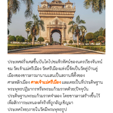
ประเทศฝรั่งเศสขึ้นบันไดไปชมทิวทัศน์ของนครเวียงจันทน์
ชม วัดเจ้าแม่ศรีเมือง วัดศรีเมืองแห่งนี้จัดเป็นวัดคู่บ้านคู่
เมืองของชาวลาวมานานแสนเป็นสถานที่ตั้งของ
ศาลหลักเมือง
ศาลเจ้าแม่ศรีเมือง
และเคยเป็นที่ประดิษฐาน
พระพุทธปฏิมากรหรือพระแก้วมรกตด้วย(ปัจจุบัน
ประดิษฐานพระแก้วมรกตจำลอง โดยชาวลาวสร้างขึ้นไว้
เพื่อสักการะแทนองค์จริงที่ถูกอัญเชิญมา
ประเทศไทย)ภายในวัดมีพระพุทธรูป