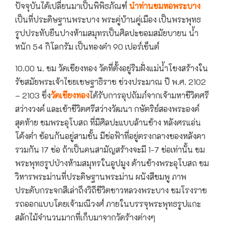
ปัจจุบันได้เปลี่ยนมาเป็นพิพิธภัณฑ์
นำท่านชมหอพระบาง
เป็นที่ประดิษฐานพระบาง พระคู่บ้านคู่เมือง เป็นพระพุทธ
รูปประทับยืนปางห้ามสมุทรเป็นศิลปะขอมสมัยบายน นํ้า
หนัก 54 กิโลกรัม เป็นทองคำ 90 เปอร์เซ็นต์
10.00 น. ชม วัดเชียงทอง วัดที่ตั้งอยู่ริมฝั่งแม่นํ้าโขงสร้างใน
รัชสมัยพระเจ้าไชยเชษฐาธิราช ช่วงประมาณ ปี พ.ศ. 2102
– 2103 ซึ่ง
วัดเชียงทอง
ได้รับการอุปถัมภ์จากเจ้ามหาชีวิตศรี
สว่างวงค์ และเข้าชีวิตศรีสว่างวัฒนา กษัตริย์สองพระองค์
สุดท้าย ชมพระอุโบสถ ที่มีศิลปะแบบล้านช้าง หลังศรแอ่น
โค้งตํ่า ซ้อนกันอยู่สามชั้น มีช่อฟ้าที่อยู่ตรงกลางของหลังคา
รวมกัน 17 ช่อ ถ้าเป็นคนสามัญสร้างจะมี 1-7 ช่อเท่านั้น ชม
พระพุทธรูปป่างห้ามสมุทรในอูปมูง ด้านข้างพระอุโบสถ ชม
วิหารพระม่านที่ประดิษฐานพระม่าน ผนังสีชมพู ภาพ
ประดับกระจกสีเล่าถึงวิถีชีวิตชาวหลวงพระบาง ชมโรงราช
รถออกแบบโดยเจ้ามณีวงศ์ ภายในบรรจุพระพุทธรูปแกะ
สลักไม้จำนวนมากที่เก็บมาจากวัดร้างต่างๆ