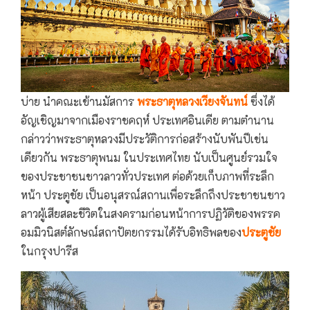
บ่าย นำคณะเข้านมัสการ
พระธาตุหลวงเวียงจันทน์
ซึ่งได้
อัญเชิญมาจากเมืองราชคฤห์ ประเทศอินเดีย ตามตำนาน
กล่าวว่าพระธาตุหลวงมีประวัติการก่อสร้างนับพันปีเช่น
เดียวกัน พระธาตุพนม ในประเทศไทย นับเป็นศูนย์รวมใจ
ของประชาชนชาวลาวทั่วประเทศ ต่อด้วยเก็บภาพที่ระลึก
หน้า ประตูชัย เป็นอนุสรณ์สถานเพื่อระลึกถึงประชาชนชาว
ลาวผู้เสียสละชีวิตในสงครามก่อนหน้าการปฏิวัติของพรรค
อมมิวนิสต์ลักษณ์สถาปัตยกรรมได้รับอิทธิพลของ
ประตูชัย
ในกรุงปารีส