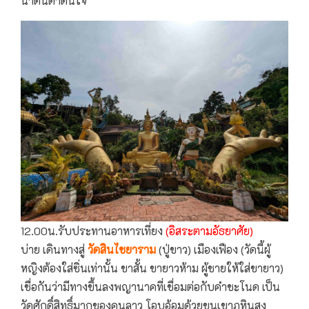
น่าตื่นตาตื่นใจ
12.00น.รับประทานอาหารเที่ยง
(อิสระตามอัธยาศัย)
บ่าย เดินทางสู่
วัดสินไชยาราม
(ปู่ขาว) เมืองเฟือง (วัดนี้ผู้
หญิงต้องใส่ซิ่นเท่านั้น ขาสั้น ขายาวห้าม ผู้ชายให้ใส่ขายาว)
เชื่อกันว่ามีทางขึ้นลงพญานาคที่เชื่อมต่อกับคำชะโนด เป็น
วัดศักดิ์สิทธิ์มากของคนลาว โอบอ้อมด้วยขุนเขาภูหินสูง