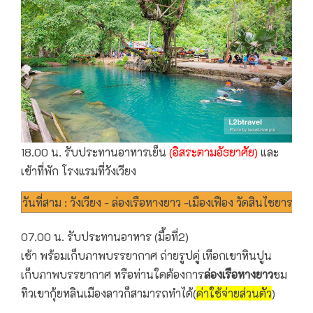
18.00 น. รับประทานอาหารเย็น
(อิสระตามอัธยาศัย)
และ
เข้าที่พัก โรงแรมที่วังเวียง
วันที่สาม : วังเวียง - ล่องเรือหางยาว -เมืองเฟือง วัดสินไชยาราม
07.00 น. รับประทานอาหาร (มื้อที่2)
เช้า พร้อมเก็บภาพบรรยากาศ ถ่ายรูปคู่ เทือกเขาหินปูน
เก็บภาพบรรยากาศ หรือท่านใดต้องการ
ล่องเรือหางยาว
ชม
ทิวเขากุ้ยหลินเมืองลาวก็สามารถทำได้(
ค่าใช้จ่ายส่วนตัว
)