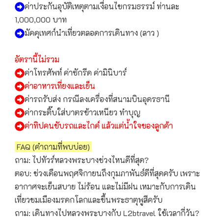
ค่าประกันอุบัติเหตุตามเงื่อนไขกรมธรรม์ ท่านละ
1,000,000 บาท
มัคคุเทศก์นำเที่ยวตลอดการเดินทาง (ลาว )
อัตรานี้ไม่รวม
ค่าโทรศัพท์ ค่าซักรีด ค่ามินิบาร์
ค่าอาหารเที่ยงและเย็น
ค่ารถรับส่ง กรณีลงเครื่องที่สนามบินอุดรธานี
ค่ากระติ๊บใส่บาตรข้าวเหนียว ทำบุญ
ค่าทิปคนขับรถและไกด์ แล้วแต่น้ำใจของลูกค้า
FAQ (คำถามที่พบบ่อย)
ถาม: ไปทัวร์หลวงพระบางช่วงไหนดีที่สุด?
ตอบ: ช่วงเดือนพฤศจิกายนถึงกุมภาพันธ์ดีที่สุดครับ เพราะ
อากาศจะเย็นสบาย ไม่ร้อน และไม่มีฝน เหมาะกับการเดิน
เที่ยวชมเมืองมรดกโลกและขึ้นพระธาตุพูสีครับ
ถาม: เดินทางไปหลวงพระบางกับ L2btravel ใช้เวลากี่วัน?