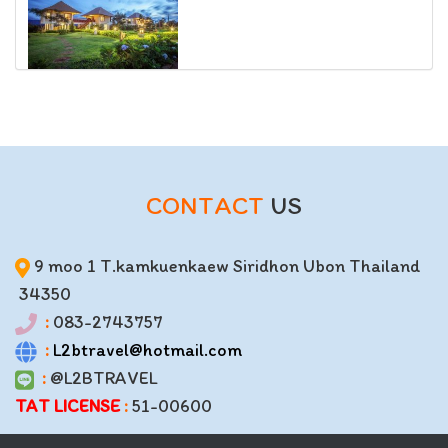
CONTACT
US
9 moo 1 T.kamkuenkaew Siridhon Ubon Thailand
34350
:
083-2743757
:
L2btravel@hotmail.com
:
@L2BTRAVEL
TAT LICENSE
:
51-00600