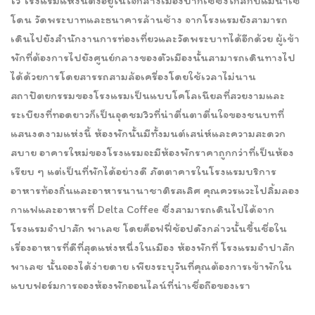
ไว้ โรงแรมแห่งนี้ตั้งอยู่ในใจกลางเมืองปากเซซึ่งใกล้กับแม่น้ำเซ
โดน วัดพระบาทและธนาคารล้านซ้าง จากโรงแรมยังสามารถ
เดินไปยังสำนักงานการท่องเที่ยวและวัดพระบาทได้อีกด้วย ผู้เข้า
พักที่ต้องการไปยังศูนย์กลางของตัวเมืองนั้นสามารถเดินทางไป
ได้ด้วยการโดยสารรถสามล้อเครื่องโดยใช้เวลาไม่นาน
สถาปัตยกรรมของโรงแรมเป็นแบบโคโลเนียลที่สวยงามและ
ระเบียงที่ทอดยาวก็เป็นจุดชมวิวที่น่าตื่นตาตื่นใจของชนบทที่
แสนงดงามแห่งนี้ ห้องพักนั้นมีทั้งมนต์เสน่ห์และความสะดวก
สบาย อาคารใหม่ของโรงแรมจะมีห้องพักราคาถูกกว่าที่เป็นห้อง
เรียบ ๆ แต่เป็นที่พักได้อย่างดี ภัตตาคารในโรงแรมบริการ
อาหารท้องถิ่นและอาหารนานาชาติรสเลิศ คุณควรแวะไปลิ้มลอง
กาแฟและอาหารที่ Delta Coffee ซึ่งสามารถเดินไปได้จาก
โรงแรมจำปาสัก พาเลซ โดยค็อฟฟี่ช้อปดังกล่าวนั้นขึ้นชื่อใน
เรื่องอาหารที่ดีที่สุดแห่งหนึ่งในเมือง ห้องพักที่ โรงแรมจำปาสัก
พาเลซ นั้นจองได้ง่ายดาย เพียงระบุวันที่คุณต้องการเข้าพักใน
แบบฟอร์มการจองห้องพักออนไลน์ที่น่าเชื่อถือของเรา