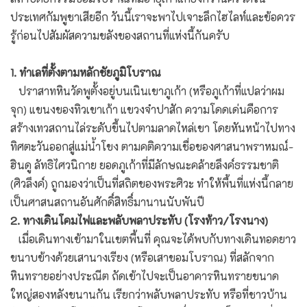
ประเทศกัมพูชาเสียอีก วันนี้เราจะพาไปเจาะลึกไฮไลท์และข้อควร
รู้ก่อนไปสัมผัสความขลังของสถานที่แห่งนี้กันครับ
1. ทำเลที่ตั้งตามหลักชัยภูมิโบราณ
ปราสาทหินวัดพูตั้งอยู่บนเนินเขาภูเก้า (หรือภูเก้าที่แปลว่าผม
จุก) แขนงของทิวเขาเก้า แขวงจำปาสัก ความโดดเด่นคือการ
สร้างเทวสถานไล่ระดับขึ้นไปตามลาดไหล่เขา โดยหันหน้าไปทาง
ทิศตะวันออกสู่แม่น้ำโขง ตามคติความเชื่อของศาสนาพราหมณ์-
ฮินดู ลัทธิไศวนิกาย ยอดภูเก้าที่มีลักษณะคล้ายลึงค์ธรรมชาติ
(ศิวลึงค์) ถูกมองว่าเป็นที่สถิตของพระศิวะ ทำให้พื้นที่แห่งนี้กลาย
เป็นศาสนสถานอันศักดิ์สิทธิ์มานานนับพันปี
2. ทางเดินโคมไฟและพลับพลาประทับ (โรงท้าว/โรงนาง)
เมื่อเดินทางเข้ามาในเขตพื้นที่ คุณจะได้พบกับทางเดินทอดยาว
ขนาบข้างด้วยเสานางเรียง (หรือเสาขอมโบราณ) ที่สลักจาก
หินทรายอย่างประณีต ถัดเข้าไปจะเป็นอาคารหินทรายขนาด
ใหญ่สองหลังขนานกัน เรียกว่าพลับพลาประทับ หรือที่ชาวบ้าน