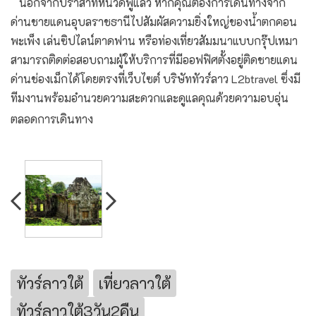
นอกจากปราสาทหินวัดพูแล้ว หากคุณต้องการเดินทางจาก
ด่านชายแดนอุบลราชธานีไปสัมผัสความยิ่งใหญ่ของน้ำตกคอน
พะเพ็ง เล่นซิปไลน์ตาดฟาน หรือท่องเที่ยวสัมมนาแบบกรุ๊ปเหมา
สามารถติดต่อสอบถามผู้ให้บริการที่มีออฟฟิศตั้งอยู่ติดชายแดน
ด่านช่องเม็กได้โดยตรงที่เว็บไซต์ ⁠บริษัททัวร์ลาว L2btravel ซึ่งมี
ทีมงานพร้อมอำนวยความสะดวกและดูแลคุณด้วยความอบอุ่น
ตลอดการเดินทาง
ทัวร์ลาวใต้
เที่ยวลาวใต้
ทัวร์ลาวใต้3วัน2คืน