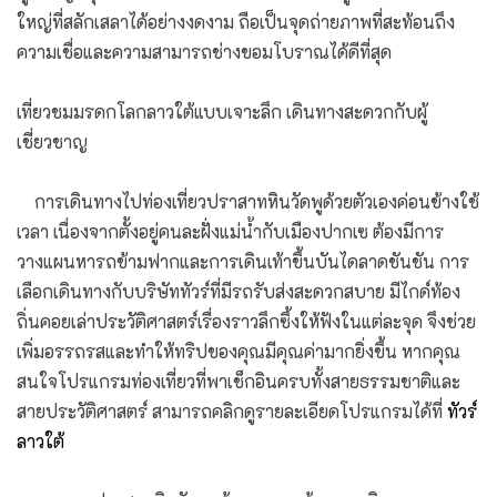
ใหญ่ที่สลักเสลาได้อย่างงดงาม ถือเป็นจุดถ่ายภาพที่สะท้อนถึง
ความเชื่อและความสามารถช่างขอมโบราณได้ดีที่สุด
เที่ยวชมมรดกโลกลาวใต้แบบเจาะลึก เดินทางสะดวกกับผู้
เชี่ยวชาญ
การเดินทางไปท่องเที่ยวปราสาทหินวัดพูด้วยตัวเองค่อนข้างใช้
เวลา เนื่องจากตั้งอยู่คนละฝั่งแม่น้ำกับเมืองปากเซ ต้องมีการ
วางแผนหารถข้ามฟากและการเดินเท้าขึ้นบันไดลาดชันชัน การ
เลือกเดินทางกับบริษัททัวร์ที่มีรถรับส่งสะดวกสบาย มีไกด์ท้อง
ถิ่นคอยเล่าประวัติศาสตร์เรื่องราวลึกซึ้งให้ฟังในแต่ละจุด จึงช่วย
เพิ่มอรรถรสและทำให้ทริปของคุณมีคุณค่ามากยิ่งขึ้น หากคุณ
สนใจโปรแกรมท่องเที่ยวที่พาเช็กอินครบทั้งสายธรรมชาติและ
สายประวัติศาสตร์ สามารถคลิกดูรายละเอียดโปรแกรมได้ที่
ทัวร์
ลาวใต้