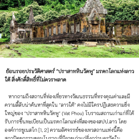
ย้อนรอยประวัติศาสตร์ "ปราสาทหินวัดพู" มรดกโลกแห่งลาว
ใต้ สิ่งศักดิ์สิทธิ์ที่ไม่ควรพลาด
หากถามถึงสถานที่ท่องเที่ยวทางวัฒนธรรมที่ทรงคุณค่าและมี
ความลี้ลับน่าค้นหาที่สุดใน "ลาวใต้" คงไม่มีใครปฏิเสธความยิ่ง
ใหญ่ของ "ปราสาทหินวัดพู" (Vat Phou) โบราณสถานเก่าแก่ที่ได้
รับการขึ้นทะเบียนเป็นมรดกโลกแห่งที่สองของสปป.ลาว โดย
องค์การยูเนสโก [1, 2] ความอัศจรรย์ของเทวสถานแห่งนี้คือ
สถาปัตยกรรมขอมโบราณที่มีอายุเก่าแก่ยิ่งกว่านครวัดใน