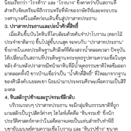
นิยมเรียกว่า "โรงท้าว" และ "โรงนาง" ซึ่งคาดว่าเป็นสถานที่
สำหรับจัดเตรียมพิธีกรรมหรือที่พักของกษัตริย์และพระบรม
วงศานุวงศ์ในอดีตก่อนเดินขึ้นสู่ปราสาทประธาน
3. ปราสาทประธานและบ่อน้ำศักดิ์สิทธิ์
เมื่อเดินขึ้นบันไดหินที่โอบล้อมด้วยต้นจำปาโบราณ (ดอกไม้
ประจำชาติลาว) ขึ้นไปสู่ชั้นบนสุด จะพบกับ "ปราสาทประธาน"
ซึ่งภายในเคยประดิษฐานศิวลึงค์ที่ต้องสรงน้ำตลอดเวลา ปัจจุบัน
ได้เปลี่ยนเป็นสถานที่ประดิษฐานพระพุทธรูปตามความเชื่อในยุค
หลัง ด้านหลังปราสาทมีหน้าผาหินที่มีน้ำผุดธรรมชาติไหลซึมออก
มาตลอดทั้งปี ชาวบ้านเชื่อว่าเป็น "น้ำศักดิ์สิทธิ์" ที่ไหลมาจากฐาน
ของศิวลึงค์บนยอดเขา นิยมนำมาประพรมศีรษะเพื่อความเป็นสิริ
มงคล
4. หินสลักรูปช้างและรูปจระเข้ลึกลับ
บริเวณรอบๆ ปราสาทประธาน จะมีกลุ่มหินธรรมชาติที่ถูก
แกะสลักเป็นรูปสัตว์ต่างๆ ไฮไลท์เด็ดคือ "หินจระเข้" ซึ่งนัก
ประวัติศาสตร์คาดว่าในอดีตอาจเคยเป็นแท่นสำหรับทำพิธี
บูชายัญมนุษย์ตามความเชื่อโบราณ และ "หินรูปช้าง" ขนาด