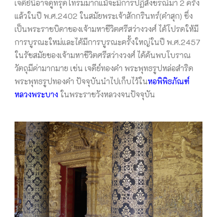
เจดีย์นี้อาจดูทรุดโทรมมากแม้จะมีการปฏิสังขรณ์มา 2 ครั้ง
แล้วในปี พ.ศ.2402 ในสมัยพระเจ้าสักกรินทร์(คำสุก) ซึ่ง
เป็นพระราชบิดาของเจ้ามหาชีวิตศรีสว่างวงศ์ ได้โปรดให้มี
การบูรณะใหม่และได้มีการบูรณะครั้งใหญ่ในปี พ.ศ.2457
ในรัชสมัยของเจ้ามหาชีวิตศรีสว่างวงศ์ ได้ค้นพบโบราณ
วัตถุมีค่ามากมาย เช่น เจดีย์ทองคำ พระพุทธรูปหล่อสำริด
พระพุทธรูปทองคำ ปัจจุบันนำไปเก็บไว้ใน
หอพิพิธภัณฑ์
หลวงพระบาง
ในพระราชวังหลวงจนปัจจุบัน