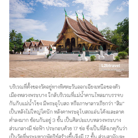
บริเวณที่ตั้งของวัดอยู่ทางทิศตะวันออกเฉียงเหนือของตัว
เมืองหลวงพระบาง ใกล้บริเวณที่แม่น้ำคานไหลมาบรรจบ
กันกับแม่น้ำโขง มีพระอุโบสถ หรือภาษาลาวเรียกว่า “สิม”
เป็นหลังไม่ใหญ่โตนัก หลังคาพระอุโบสถแอ่นโค้งและลาด
ต่ำลงมาก ซ้อนกันอยู่ 3 ชั้น เป็นศิลปะแบบหลวงพระบาง
ส่วนกลางมี ช่อฟ้า ประกอบด้วย 17 ช่อ ซึ่งเป็นที่สังเกตุกันว่า
เป็นวัดที่พระมหากษัตริย์สร้างขึ้นจึงมี 17 ขั้น ส่วนสามัญจะ