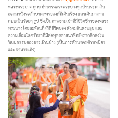
หลวงพระบาง ทุกๆเช้าชาวหลวงพระบางทุกบ้านจะพากัน
ออกมานั่งรอตักบาตรพระสงฆ์ที่เดินเรียง แถวเดินมาตาม
ถนนเป็นร้อยๆ รูป ซึ่งเป็นภาพยามเช้าที่มีชีวิตชีวาของหลวง
พระบางโดยสะท้อนถึงวิถีชีวิตของ สังคมอันสงบสุข และ
ความเลื่อมใสศรัทธาที่มีต่อพุทธศาสนาที่หยั่งรากลึกลงใน
วัฒนธรรมของชาว ล้านช้าง (เป็นการตักบาตรข้าวเหนียว
และ อาหารแห้ง)