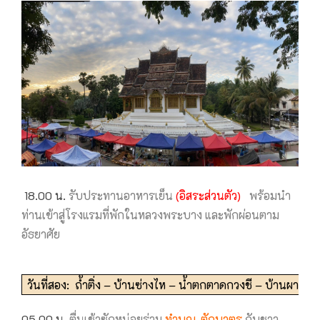
18.00 น.
รับประทานอาหารเย็น
(อิสระส่วนตัว)
พร้อมนำ
ท่านเข้าสู่โรงแรมที่พักในหลวงพระบาง และพักผ่อนตาม
อัธยาศัย
วันที่สอง: ถ้ำติ่ง – บ้านซ่างไห – น้ำตกตาดกวงชี – บ้านผานม
05.00 น.
ตื่นเช้าซักหน่อยร่วม
ทำบุญ-ตักบาตร
กับชาว