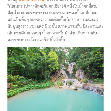
กิโลเมตร ไปทางทิศตะวันตกเฉียงใต้ หนึ่งในน้ำตกที่สวย
ที่สุดในเขตหลวงพระบาง ชมความงามของน้ำตกที่ตกลด
หลั่นเป็นชั้นๆ อย่างสวยงามแต่ละชั้นเกิดจากการผสมของ
หินปูนสูงราว 70 เมตร มี 2 ชั้น สภาพป่าร่มรื่น มีสะพานและ
เส้นทางเดินชมรอบๆ น้ำตก จากนั้นนำท่านเดินทางกลับ
หลวงพระบาง โดยแวะช้อปปิ้งผ้าพื้น