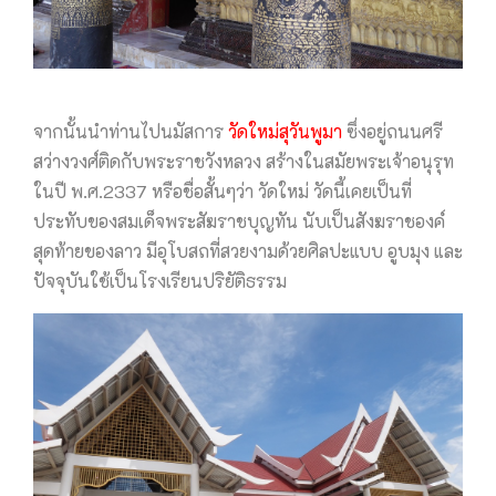
จากนั้นนำท่านไปนมัสการ
วัดใหม่สุวันพูมา
ซึ่งอยู่ถนนศรี
สว่างวงศ์ติดกับพระราชวังหลวง สร้างในสมัยพระเจ้าอนุรุท
ในปี พ.ศ.2337 หรือชื่อสั้นๆว่า วัดใหม่ วัดนี้เคยเป็นที่
ประทับของสมเด็จพระสัฆราชบุญทัน นับเป็นสังฆราชองค์
สุดท้ายของลาว มีอุโบสถที่สวยงามด้วยศิลปะแบบ อูบมุง และ
ปัจจุบันใช้เป็นโรงเรียนปริยัติธรรม