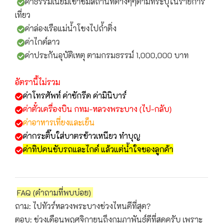
ค่าธรรมเนียมเข้าชมสถานที่ต่างๆๆตามที่ระบุในรายการ
เที่ยว
ค่าล่องเรือแม่น้ำโขงไปถ้ำติ่ง
ค่าไกด์ลาว
ค่าประกันอุบัติเหตุ ตามกรมธรรม์ 1,000,000 บาท
อัตรานี้ไม่รวม
ค่าโทรศัพท์ ค่าซักรีด ค่ามินิบาร์
ค่าตั๋วเครื่องบิน กทม-หลวงพระบาง (ไป-กลับ)
ค่าอาหารเที่ยงและเย็น
ค่ากระติ๊บใส่บาตรข้าวเหนียว ทำบุญ
ค่าทิปคนขับรถและไกด์ แล้วแต่น้ำใจของลูกค้า
FAQ (คำถามที่พบบ่อย)
ถาม: ไปทัวร์หลวงพระบางช่วงไหนดีที่สุด?
ตอบ: ช่วงเดือนพฤศจิกายนถึงกุมภาพันธ์ดีที่สุดครับ เพราะ