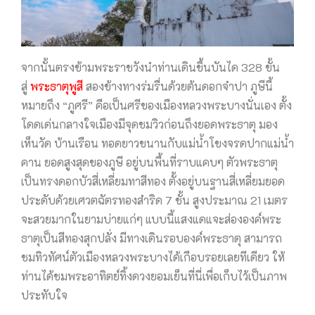
จากนั้นตรงข้ามพระราชวังนำท่านเดินขึ้นบันได 328 ขั้น
สู่
พระธาตุพูสี
สองข้างทางร่มรื่นด้วยต้นดอกจำปา ภูษีนี้
หมายถึง “ภูศรี” คือเป็นศรีของเมืองหลวงพระบางนั่นเอง ตั้ง
โดดเด่นกลางใจเมืองมีจุดชมวิวก่อนถึงยอดพระธาตุ มอง
เห็นวัด บ้านเรือน ทอดยาวขนานกับแม่น้ำโขงจรดปากแม่น้ำ
คาน ยอดสูงสุดของภูษี อยู่บนพื้นที่ราบแคบๆ ตัวพระธาตุ
เป็นทรงดอกบัวสี่เหลี่ยมทาสีทอง ตั้งอยู่บนฐานสี่เหลี่ยมยอด
ประดับด้วยเศวตฉัตรทองสำริด 7 ชั้น สูงประมาณ 21 เมตร
จะสวยมากในยามบ่ายแก่ๆ แบบนี้แสงแดแจะส่ององค์พระ
ธาตุเป็นสีทองสุกปลั่ง มีทางเดินรอบองค์พระธาตุ สามารถ
ชมทิวทัศน์ตัวเมืองหลวงพระบางได้เกือบรอยเลยทีเดียว ให้
ท่านได้ชมพระอาทิตย์ทิ้งดวงยอมเย็นที่นี่เพื่อเก็บไว้เป็นภาพ
ประทับใจ