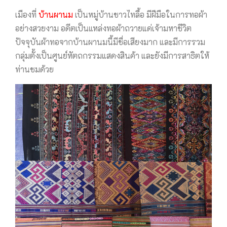
เมืองที่
บ้านผานม
เป็นหมู่บ้านชาวไทลื้อ มีฝีมือในการทอผ้า
อย่างสวยงาม อดีตเป็นแหล่งทอผ้าถวายแด่เจ้ามหาชีวิต
ปัจจุบันผ้าทอจากบ้านผานมนี้มีชื่อเสียงมาก และมีการรวม
กลุ่มตั้งเป็นศูนย์หัตถกรรมแสดงสินค้า และยังมีการสาธิตให้
ท่านชมด้วย