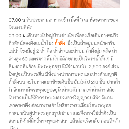
07.00 น.
รับประทานอาหารเช้า (มื้อที่ 1) ณ ห้องอาหารของ
โรงแรมที่พัก
09.00 น.
เดินทางไปหมู่บ้านช่างไห เพื่อลงเรือเดินทางชมวิว
ทิวทัศน์สองฝั่งแม่น้ำโขง
ถ้ำติ่ง
ซึ่งเป็นถ้ำอยู่บนหน้าผาริม
แม่น้ำโขงมีอยู่ 2 ถ้ำ คือ ถ้ำล่างและถ้ำบน ถ้ำติ่งลุ่ม หรือ ถ้ำ
ล่างสูง 60 เมตรจากพื้นน้ำ มีลักษณะเป็นโพรงน้ำตื้นๆ มี
หินงอกหินย้อย มีพระพุทธรูปไม้จำนวนนับ 2,500 องค์ ส่วน
ใหญ่จะเป็นพระยืน มีทั้งปางประทานพร และปางห้ามญาติ
ถ้ำติ่งบน จะไปทางแยกซ้ายเดินขึ้นบันไดไป 218 ขั้น ปากถ้ำ
ไม่ลึกมากมีพระพุทธรูปอยู่ในถ้ำแต่ไม่มากเท่าถ้ำล่าง สมัย
โบราณเป็นที่สักการะบวงสรวงดวงวิญญาณ ผีฟ้า ผีแถน
เทวดาผาติ่ง ต่อมาพระเจ้าโพธิสารทรงเลื่อมใสพระพุทธ
ศาสนาเป็นผู้นำพระพุทธรูปเข้ามา และจึงทรงใช้ถ้ำติ่งเป็น
สถานที่ศักดิ์สิทธิ์ทางพุทธศาสนา แล้วล่องเรือกลับ ก่อนถึงตัว
เมือง