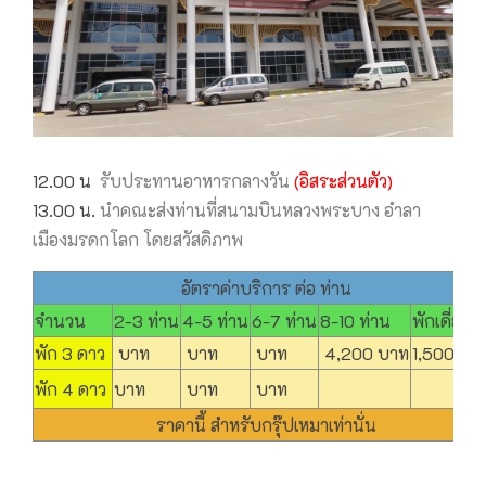
12.00 น
รับประทานอาหารกลางวัน
(อิสระส่วนตัว)
13.00 น.
นำคณะส่งท่านที่สนามบินหลวงพระบาง อำลา
เมืองมรดกโลก โดยสวัสดิภาพ
อัตราค่าบริการ ต่อ ท่าน
จำนวน
2-3 ท่าน
4-5 ท่าน
6-7 ท่าน
8-10 ท่าน
พักเดี่ยวเพิ
พัก 3 ดาว
บาท
บาท
บาท
4,200 บาท
1,500 บา
พัก 4 ดาว
บาท
บาท
บาท
ราคานี้ สำหรับกรุ๊ปเหมาเท่านั่น