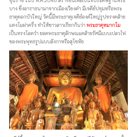
ชุนราช ในปี พ.ศ.2046 สร้างขึ้นเพื่อเป็นที่ประดิษฐานพระ
บาง ซึ่งอาราธนามาจากเมืองเวียงคำ มีเจดีย์ปทุมหรือพระ
ธาตุดอกบัวใหญ่ วัดนี้มีพระธาตุเจดีย์องค์ใหญ่รูปทรงคล้าย
แตงโมผ่าครึ่ง ทำให้ชาวลาวเรียกกันว่า
พระธาตุหมากโม
เป็นทรงโอคว่ำ ยอดพระธาตุลักษณะคล้ายรัศมีแบบเปลวไฟ
ของพระพุทธรูปแบบลังกาหรือสุโขทัย