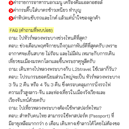
ค่ารายการอาหารนอกเมนู เครื่องดื่มแอลกอฮอล์
ค่ากระติ๊บใส่บาตรข้าวเหนียว ทำบุญ
ค่าทิปคนขับรถและไกด์ แล้วแต่น้ำใจของลูกค้า
FAQ (คำถามที่พบบ่อย)
ถาม: ไปทัวร์หลวงพระบางช่วงไหนดีที่สุด?
ตอบ: ช่วงเดือนพฤศจิกายนถึงกุมภาพันธ์ดีที่สุดครับ เพราะ
อากาศจะเย็นสบาย ไม่ร้อน และไม่มีฝน เหมาะกับการเดิน
เที่ยวชมเมืองมรดกโลกและขึ้นพระธาตุพูสีครับ
ถาม: เดินทางไปหลวงพระบางกับ L2btravel ใช้เวลากี่วัน?
ตอบ: โปรแกรมยอดนิยมส่วนใหญ่จะเป็น ทัวร์หลวงพระบาง
3 วัน 2 คืน หรือ 4 วัน 3 คืน ซึ่งครอบคลุมการนั่งรถไฟ
ความเร็วสูงลาว-จีน และท่องเที่ยวในเมืองวังเวียงและ
เวียงจันทน์ด้วยครับ
ถาม: ไปเที่ยวหลวงพระบางต้องใช้พาสปอร์ตไหม?
ตอบ: สำหรับคนไทย สามารถใช้พาสปอร์ต (Passport) ที่
มีอายุเหลือมากกว่า 6 เดือน เดินทางเข้าลาวได้โดยไม่ต้องขอ