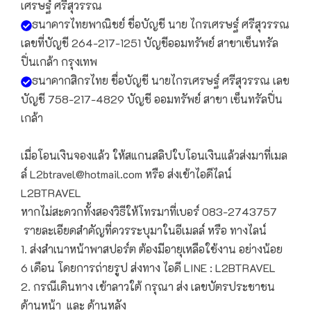
เศรษฐ์ ศรีสุวรรณ
ธนาคารไทยพาณิชย์ ชื่อบัญชี นาย ไกรเศรษฐ์ ศรีสุวรรณ
เลขที่บัญชี 264-217-1251 บัญชีออมทรัพย์ สาขาเซ็นทรัล
ปิ่นเกล้า กรุงเทพ
ธนาคากสิกรไทย ชื่อบัญชี นายไกรเศรษฐ์ ศรีสุวรรณ เลข
บัญชี 758-217-4829 บัญชี ออมทรัพย์ สาขา เซ็นทรัลปิ่น
เกล้า
เมื่อโอนเงินจองแล้ว ให้สแกนสลิปใบโอนเงินแล้วส่งมาที่เมล
ล์ L2btravel@hotmail.com หรือ ส่งเข้าไอดีไลน์
L2BTRAVEL
หากไม่สะดวกทั้งสองวิธีให้โทรมาที่เบอร์ 083-2743757
รายละเอียดสำคัญที่ควรระบุมาในอีเมลล์ หรือ ทางไลน์
1. ส่งสำเนาหน้าพาสปอร์ต ต้องมีอายุเหลือใช้งาน อย่างน้อย
6 เดือน โดยการถ่ายรูป ส่งทาง ไอดี LINE : L2BTRAVEL
2. กรณีเดินทาง เข้าลาวใต้ กรุณา ส่ง เลขบัตรประชาชน
ด้านหน้า และ ด้านหลัง