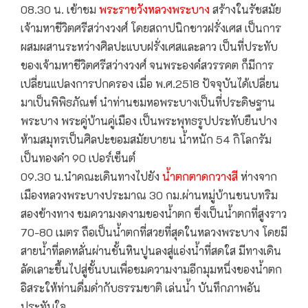
08.30 น. เข้าชม
พระราชวังหลวงพระบาง
สร้างในรัชสมัย
เจ้ามหาชีวิตศรีสว่างวงศ์ โดยสถาปนิกชาวฝรั่งเศส เป็นการ
ผสมผสานระหว่างศิลปะแบบฝรั่งเศสและลาว เป็นที่ประทับ
ของเจ้ามหาชีวิตศรีสว่างวงศ์ จนพระองค์สวรรคต ก็มีการ
เปลี่ยนแปลงการปกครอง เมื่อ พ.ศ.2518 ปัจจุบันได้เปลี่ยน
มาเป็นพิพิธภัณฑ์ นำท่านชมหอพระบางเป็นที่ประดิษฐาน
พระบาง พระคู่บ้านคู่เมือง เป็นพระพุทธรูปประทับยืนปาง
ห้ามสมุทรเป็นศิลปะขอมสมัยบายน นํ้าหนัก 54 กิโลกรัม
เป็นทองคำ 90 เปอร์เซ็นต์
09.30 น.นำคณะเดินทางไปยัง
นํ้าตกตาดกวางสี
ห่างจาก
เมืองหลวงพระบางประมาณ 30 กม.ผ่านหมู่บ้านชนบทริม
สองข้างทาง ชมความงดงามของนํ้าตก ซึ่งเป็นนํ้าตกที่สูงราว
70-80 เมตร ถือเป็นนํ้าตกที่สวยที่สุดในหลวงพระบาง โดยมี
สายนํ้าที่ลดหลั่นผ่านชั้นหินปูนลงสู่แอ่งนํ้าที่สดใส มีทางเดิน
ลัดเลาะขึ้นไปสู่ชั้นบนเพื่อชมความงามอีกมุมหนึ่งของนํ้าตก
อิสระให้ท่านดื่มดํ่ากับธรรมชาติ เล่นนํ้า บันทึกภาพอัน
ประทับใจ