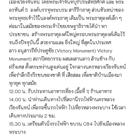
เมืองเวียงจันทน์ โดยพระเจ้าจันทบุรีประสิทธิศักดิ์ และ พระ
อรหันต์ 5 องค์บรรจุพระบรม สารีริกธาตุ ส่วนหัวเหน่าของ
พระพุทธเจ้าไว้ในองค์พระธาตุ เดิมเป็น พระธาตุองค์เล็ก ๆ
ต่อมาในสมัยของพระเจ้าไชยเชษฐาธิราชได้นำ พา
ประชาชน สร้างพระธาตุองค์ใหญ่ครอบพระธาตุองค์เดิมไว้
จนถึงปัจจุบันนี้ สวยงามและ ยิ่งใหญ่ ที่สุดในประเทศ
ลาว อนุสาวรีย์ประตูชัย (Victory Monument) Victory
Monument) สถาปัตยกรรม ผสมผสานลาว ล้านช้าง กับ
ฝรั่งเศส ตั้งตระหง่านสูงเด่นอยู่ ใจกลางนครหลวงเวียงจันทน์
เพื่อรำลึกถึงวีรชนของชาติ ที่ เสียสละ เพื่อชาติบ้านเมืองมา
ทุกยุค ทุกสมัย
12.00 น. รับประทานอาหารเที่ยง (มื้อที่ 1) ร้านอาหาร
14.00 น. นำท่านเดินทางไปที่สถานีรถไฟฟ้านครหลวง
เวียงจันทน์ เพื่อรอขึ้นรถไฟฟ้า ไปเที่ยวหลวงพระบาง ใช้เวลา
เดินทางประมาณ 2 ชม.
15.30 น. เตรียมตัวนั่งรถไฟฟ้า ขบวน C84 ไปยังเมืองหลวง
พระบาง