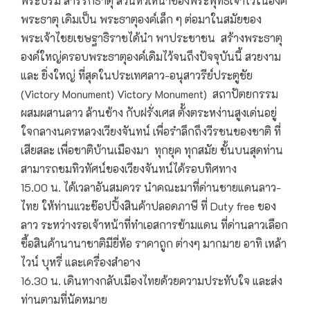
พระบรม สารีริกธาตุ ส่วนหัวเหน่าของพระพุทธเจ้าไว้ในองค์
พระธาตุ เดิมเป็น พระธาตุองค์เล็ก ๆ ต่อมาในสมัยของ
พระเจ้าไชยเชษฐาธิราชได้นำ พาประชาชน สร้างพระธาตุ
องค์ใหญ่ครอบพระธาตุองค์เดิมไว้จนถึงปัจจุบันนี้ สวยงาม
และ ยิ่งใหญ่ ที่สุดในประเทศลาว-อนุสาวรีย์ประตูชัย
(Victory Monument) Victory Monument) สถาปัตยกรรม
ผสมผสานลาว ล้านช้าง กับฝรั่งเศส ตั้งตระหง่านสูงเด่นอยู่
ใจกลางนครหลวงเวียงจันทน์ เพื่อรำลึกถึงวีรชนของชาติ ที่
เสียสละ เพื่อชาติบ้านเมืองมา ทุกยุค ทุกสมัย ชั้นบนสุดท่าน
สามารถชมทิวทัศน์ของเวียงจันทน์ได้รอบทิศทาง
15.00 น. ได้เวลาอันสมควร นำคณะมาที่ด่านชายแดนลาว-
ไทย ให้ท่านแวะช๊อปปิ้งสินค้าปลอดภาษี ที่ Duty free ของ
ลาว ระหว่างรอเจ้าหน้าที่ทำเอสการข้ามแดน ที่ด่านลาวเลือก
ซื้อสินค้านานาชาติมียี่ห้อ ราคาถูก ต่างๆ มากมาย อาทิ เหล้า
ไวน์ บุหรี่ และเครื่องสำอาง
16.30 น. เดินทางกลับเมืองไทยด้วยความประทับใจ และส่ง
ท่านตามที่นัดหมาย