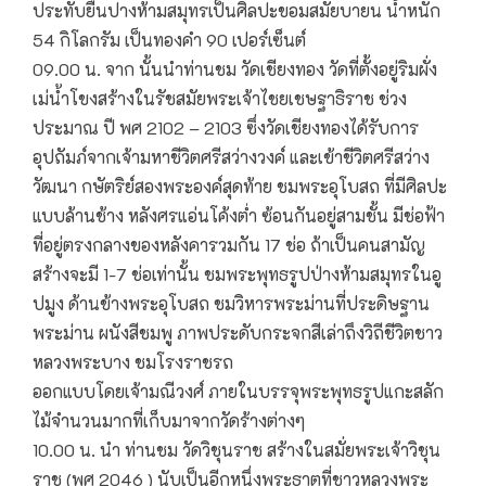
ประทับยืนปางห้ามสมุทรเป็นศิลปะขอมสมัยบายน น้ำหนัก
54 กิโลกรัม เป็นทองคำ 90 เปอร์เซ็นต์
09.00 น. จาก นั้นนำท่านชม วัดเชียงทอง วัดที่ตั้งอยู่ริมผั่ง
เม่น้ำโขงสร้างในรัชสมัยพระเจ้าไชยเชษฐาธิราช ช่วง
ประมาณ ปี พศ 2102 – 2103 ซึ่งวัดเชียงทองได้รับการ
อุปถัมภ์จากเจ้ามหาชีวิตศรีสว่างวงค์ และเข้าชีวิตศรีสว่าง
วัฒนา กษัตริย์สองพระองค์สุดท้าย ชมพระอุโบสถ ที่มีศิลปะ
แบบล้านช้าง หลังศรแอ่นโค้งต่ำ ซ้อนกันอยู่สามชั้น มีช่อฟ้า
ที่อยู่ตรงกลางของหลังคารวมกัน 17 ช่อ ถ้าเป็นคนสามัญ
สร้างจะมี 1-7 ช่อเท่านั้น ชมพระพุทธรูปป่างห้ามสมุทรในอู
ปมูง ด้านข้างพระอุโบสถ ชมวิหารพระม่านที่ประดิษฐาน
พระม่าน ผนังสีชมพู ภาพประดับกระจกสีเล่าถึงวิถีชีวิตชาว
หลวงพระบาง ชมโรงราชรถ
ออกแบบโดยเจ้ามณีวงศ์ ภายในบรรจุพระพุทธรูปแกะสลัก
ไม้จำนวนมากที่เก็บมาจากวัดร้างต่างๆ
10.00 น. นำ ท่านชม วัดวิชุนราช สร้างในสมั่ยพระเจ้าวิชุน
ราช (พศ 2046 ) นับเป็นอีกหนึ่งพระธาตุที่ชาวหลวงพระ