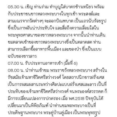
05.30 น. เชิญ ท่านร่วม ทำบุญใส่บาตรข้าวเหนียว พร้อม
กับประชาชนชาวหลวงพระบางในทุกเช้า พระสงฆ์และ
สามเณรจากวัดต่างๆ จะออกบิณฑบาต เป็นแถวนับร้อยรูป
ซึ่งเป็นภาพอันน่าประทับใจ และสื่อถึงความเลื่อมใสใน
พระพุทธศาสนาของชาวหลวงพระบาง จากนั้นนำท่านเดิน
ชมตลาดเช้าของชาวหลวงพระบางซึ่งเป็นตลาดสด ท่าน
สามารถเลือกซื้ออาหารพื้นเมือง และของป่า ซึ่งเป็นแบบ
ฉบับของชาวลาว
07.00 น. รับประทานอาหารเช้า (มื้อที่ 6)
08.00 น. นำท่านเข้าชม พระราชวังหลวงพระบาง สร้างใน
รัชสมัยเจ้ามหาชีวิตศรีสว่างวงศ์ โดยสถาปนิกชาวฝรั่งเศส
เป็นการผสมผสานระหว่างศิลปะแบบฝรั่งเศสและลาว เป็นที่
ประทับของเจ้ามหาชีวิตศรีสว่างวงศ์ จนพระองค์สวรรคต ก็
มีการเปลี่ยนแปลงการปกครอง เมื่อ พศ.2518 ปัจจุบันได้
เปลี่ยนมาเป็นพิพิธภัณฑ์ นำท่านชมหอพระบางเป็นที่
ประดิษฐานพระบาง พระคู่บ้านคู่เมือง เป็นพระพุทธรูป