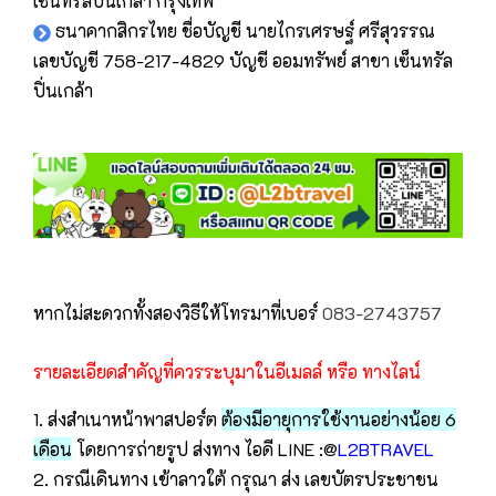
เซ็นทรัลปิ่นเกล้า กรุงเทพ
ธนาคากสิกรไทย ชื่อบัญชี นายไกรเศรษฐ์ ศรีสุวรรณ
เลขบัญชี 758-217-4829 บัญชี ออมทรัพย์ สาขา เซ็นทรัล
ปิ่นเกล้า
หากไม่สะดวกทั้งสองวิธีให้โทรมาที่เบอร์
083-2743757
รายละเอียดสำคัญที่ควรระบุมาในอีเมลล์ หรือ ทางไลน์
1. ส่งสำเนาหน้าพาสปอร์ต
ต้องมีอายุการใช้งานอย่างน้อย 6
เดือน
โดยการถ่ายรูป ส่งทาง ไอดี LINE :@
L2BTRAVEL
2. กรณีเดินทาง เข้าลาวใต้ กรุณา ส่ง เลขบัตรประชาชน