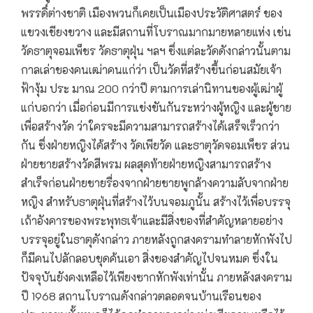
พรรดิ์ต่างชาติ เมืองพวนก็เคยเป็นเมืองประวัติศาสตร์ ของ
แขวงเชียงขวาง และมีสถานที่โบราณมากมายหลายแห่ง เช่น
วัดธาตุจอมเพ็ชร วัดธาตุฝุ่น ฯลฯ ซึ่งแต่ละวัดดังกล่าวนั้นตาม
กาลเล่าของคนเฒ่าคนแก่ว่า เป็นวัดที่สร้างขึ้นก่อนสมัยเจ้า
ฟ้างุ้ม ประ มาณ 200 กว่าปี ตามการเล่านิทานของผู้เฒ่าผู้
แก่บอกว่า เมื่อก่อนมีการแข่งขันกันระหว่างผู้หญิง และผู้ชาย
เพื่อสร้างวัด ว่าใครจะมีความสามารถสร้างได้เสร็จเร็วกว่า
กัน ซึ่งฝ่ายหญิงได้สร้าง วัดเพียวัด และธาตุวัดจอมเพ็ชร ส่วน
ฝ่ายชายสร้างวัดสีพรม ผลสุดท้ายฝ่ายหญิงสามารถสร้าง
สำเร็จก่อนฝ่ายชายรื่องจากฝ่ายชายพูกล้างความลับจากฝ่าย
หญิง สำหรับธาตุฝุ่นที่สร้างไว้บนจอมภูนั้น สร้างไว้เพื่อบรรจุ
เถ้าอังคารของพระพุทธเจ้าและมีสิ่งของที่สำคัญหลายอย่าง
บรรจุอยู่ในธาตุดังกล่าว ภายหลังถูกสงครามทำลายหักพังไป
ก็มีคนไปลักลอบขุดค้นเอา สิ่งของสำคัญไปจนหมด ซึ่งใน
ปัจจุบันยังคงเหลือไว้เพียงซากหักพังเท่านั้น ภายหลังสงคราม
ปี 1968 สถานโบราณดังกล่าวตลอดจนบ้านเรือนของ