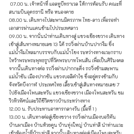
07.00 น. เจ้าหน้าที่ แอลทูบีทราเวล ให้การต้อนรับ คณะที่
สนามบินอุดรธานี หรือ หนองคาย
08.00 น. เดินทางไปสะพานมิตรภาพ ไทย-ลาว เพื่อรอทำ
เอกสารผ่านแดนข้ามไปประเทศลาว
09.00 น. จากนั่นนำท่านเดินทางสู่ แขวงเชียงขวาง เดินทาง
เข้าสู่เส้นทางหมายเลข 13 ใต้ รถวิ่งผ่านบ้านปากงึม ซึ่ง
แม่น้ำงึมไหลมาบรรจบกับแม่น้ำโขง ระหว่างทางแวะกราบ
ไหว้าพระพระพุทธรูปที่วัดพระบาทโพนสัน เพื่อเป็นศิริมงคล
จากนั้นเดินทางต่อ รถวิ่งผ่านปากกะดิ่ง รถวิ่งข้ามสะพาน
แม่น้ำซัน เมืองปากซัน แขวงบอลิคำไซ ซึ่งอยู่ตรงข้ามกับ
จังหวัดบึงกาฬ ประเทศไทย เลี้ยวเข้าสู่เส้นทางหมายเลข 7
ไปยังเมืองโพนสะหวัน แขวงเชียงขวาง เมืองโพนสะหวัน ชม
วิวทิวทัศน์และวิถีชีวิตชาวบ้านระหว่างทาง
12.00 น. รับประทานอาหารกลางวัน (มื้อที่ 1 )
13.00 น. เดินทางต่อสู่เชียงขวาง รถวิ่งผ่านเมืองบอริคัน
บ้านผาเมือง บ้านห้วยคูน บ้านทุ่งใหญ่ บ้านท่าสี นำท่านแวะ
เข้าห้องน้ำที่บ้านท่าสี จากนั้นเดินทางต่อสู่เมืองโพนสะหวัน