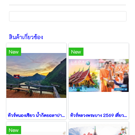
สินค้าเกี่ยวข้อง
New
New
ทัวร์หนองเขียว น้ำกัดยอลาปา อุดมไชย หลวงพระบาง วังเวียง 5วัน4คืน
ทัวร์หลวงพระบาง 2569 เที่ยววังเวียง เมืองเฟือง รถไฟความเร็วสูง 4วัน3คืน
New