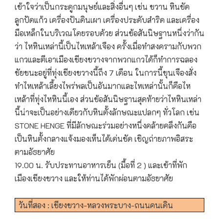
เข้าใจว่าเป็นกระดูกมนุษย์และสิ่งอื่นๆ เช่น ขวาน หินขัด
ลูกปัดแก้ว เครื่องปันดินเผา เครื่องประดับสำริด และเครื่อง
มือเหล็กในบริเวณโดยรอบด้วย ส่วนข้อสันนิษฐานหนึ่งว่ากัน
ว่า ไหหินเหล่านี้เป็นไหเหล้าเจือง ครั้งเมื่อทำสงครามกับพวก
แกวและตีเอาเมืองเชียงขวางจากพวกแกวได้ก็ทำการฉลอง
ชัยชนะอยู่ที่ทุ่งเชียงขวางนี้ถึง 7 เดือน ในการนี้ขุนเจืองสั่ง
ทำไหเหล้าเลี้ยงไพร่พลเป็นอันมากและไหเหล่านั้นก็คือไห
เหล้าที่ทุ่งไหหินนี้เอง ส่วนข้อสันนิษฐานสุดท้ายว่าไหหินเหล่า
นี้น่าจะเป็นอย่างเดียวกับหินตั้งลักษณะแปลกๆ ทั่วโลก เช่น
STONE HENGE ที่มีลักษณะร่วมอย่างหนึ่งคล้ายคลึงกันคือ
เป็นหินตั้งกลางแจ้งมองเห็นได้เด่นชัด เชิญถ่ายภาพอิสระ
ตามอัธยาศัย
19.00 น. รับประทานอาหารเย็น (มื้อที่ 2 ) และเข้าที่พัก
เมืองเชียงขวาง และให้ท่านได้พักผ่อนตามอัธยาศัย
วันที่สอง : เชียงขวาง-หลวงพระบาง-ถนนคนเดิน