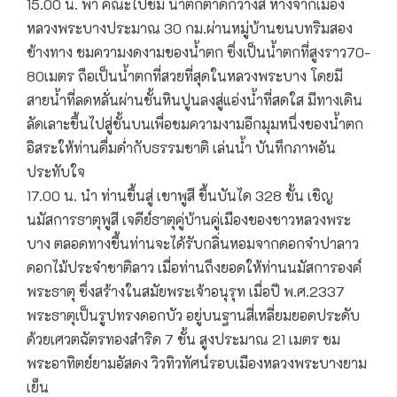
15.00 น. พา คณะไปชม น้ำตกตาดกวางสี ห่างจากเมือง
หลวงพระบางประมาณ 30 กม.ผ่านหมู่บ้านชนบทริมสอง
ข้างทาง ชมความงดงามของน้ำตก ซึ่งเป็นน้ำตกที่สูงราว70-
80เมตร ถือเป็นน้ำตกที่สวยที่สุดในหลวงพระบาง โดยมี
สายน้ำที่ลดหลั่นผ่านชั้นหินปูนลงสู่แอ่งน้ำที่สดใส มีทางเดิน
ลัดเลาะขึ้นไปสู่ชั้นบนเพื่อชมความงามอีกมุมหนึ่งของน้ำตก
อิสระให้ท่านดื่มด่ำกับธรรมชาติ เล่นน้ำ บันทึกภาพอัน
ประทับใจ
17.00 น. นำ ท่านขึ้นสู่ เขาพูสี ขึ้นบันได 328 ขั้น เชิญ
นมัสการธาตุพูสี เจดีย์ธาตุคู่บ้านคู่เมืองของชาวหลวงพระ
บาง ตลอดทางขึ้นท่านจะได้รับกลิ่นหอมจากดอกจำปาลาว
ดอกไม้ประจำชาติลาว เมื่อท่านถึงยอดให้ท่านนมัสการองค์
พระธาตุ ซึ่งสร้างในสมัยพระเจ้าอนุรุท เมื่อปี พ.ศ.2337
พระธาตุเป็นรูปทรงดอกบัว อยู่บนฐานสี่เหลี่ยมยอดประดับ
ด้วยเศวตฉัตรทองสำริด 7 ชั้น สูงประมาณ 21 เมตร ชม
พระอาทิตย์ยามอัสดง วิวทิวทัศน์รอบเมืองหลวงพระบางยาม
เย็น