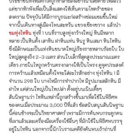
ประชาชนทั้งหมดก็ได้ถูกทำลายลงอย่างน่าเสียดาย เหลือไว้
แต่ซากหักพังเพื่อเป็นสิ่งแสดงให้เห็นความโหดร้ายของ
สงคราม ปัจจุบันได้มีการบูรณะก่อสร้างซ่อมแซมขึ้นใหม่
จากนั้นเดินทางสู่เมืองโพนสะหวัน แขวงเชียงขวาง แล้วนำ
ชมทุ่งไหหิน
ทุ่งที่ 1 บนที่ราบสูงทุ่งกว้างใหญ่ หินมีหลาก
หลาย เป็นหินตั้ง เสาหิน ฝาหินแท่น หินรู หินเสมา หินไหหิน
ซึ่งมีลักษณะเป็นแท่งหินขนาดใหญ่เรียงรายหลาบร้อยใบ ใบ
ใหญ่สุดสูงถึง 2–3 เมตร ส่วนใบเล็กที่สุดสูงประมาณเมตร
เดียว ภายในไหถูกคว้านตรงกลางให้เป็นโพรง ดูจุดประสงค์
การคว้านแล้วเหมือนตั้งใจจะใส่อะไรสักอย่าง ทุ่งไหหิน 1 มี
จำนวน 298 ใบ บางไหมีการทำปากไห มีรูปแกะสลักหิน มี
ฝาไห แต่ส่วนใหญ่เป็นไหเปล่า ตั้งอยู่บนเนินเตี้ยๆ
สันนิษฐานว่า ไหหินเหล่านี้ถูกสร้างขึ้นมาเพื่อใช้ในพิธีศพ
ของคนเมื่อประมาณ 3,000 ปีที่แล้ว ข้อสนับสนุนสันนิษฐาน
นี้ค่อนข้างจะเป็นวิทยาศาสตร์ เพราะมีการค้นพบกระดูกคน
ที่เผาแล้วและเครื่องมือเครื่องใช้อื่นๆ ที่มักใช้ในพิธีศพบรรจุ
อยู่ในไหหิน นอกจากนี้นักโบราณคดียังค้นพบเถ้าถ่านที่