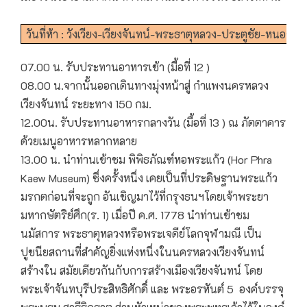
วันที่ห้า : วังเวียง-เวียงจันทน์-พระธาตุหลวง-ประตูชัย-หนองค
07.00 น. รับประทานอาหารเช้า (มื้อที่ 12 )
08.00 น.จากนั้นออกเดินทางมุ่งหน้าสู่ กำแพงนครหลวง
เวียงจันทน์ ระยะทาง 150 กม.
12.00น. รับประทานอาหารกลางวัน (มื้อที่ 13 ) ณ ภัตตาคาร
ด้วยเมนูอาหารหลากหลาย
13.00 น. นำท่านเข้าชม พิพิธภัณฑ์หอพระแก้ว (Hor Phra
Kaew Museum) ซึ่งครั้งหนึ่ง เคยเป็นที่ประดิษฐานพระแก้ว
มรกตก่อนที่จะถูก อันเชิญมาไว้ที่กรุงธนฯโดยเจ้าพระยา
มหากษัตริย์ศึก(ร. 1) เมื่อปี ค.ศ. 1778 นำท่านเข้าชม
นมัสการ พระธาตุหลวงหรือพระเจดีย์โลกจุฬามณี เป็น
ปูชนียสถานที่สำคัญยิ่งแห่งหนึ่งในนครหลวงเวียงจันทน์
สร้างใน สมัยเดียวกันกับการสร้างเมืองเวียงจันทน์ โดย
พระเจ้าจันทบุรีประสิทธิศักดิ์ และ พระอรหันต์ 5 องค์บรรจุ