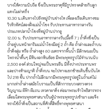
บางให้ความนับถือ ซึ่งเป็นพระธาตุที่มีรูปทรงคล้ายกับลูก
แตงโมผ่าครึ่ง
10.30 น.เดินทางไปยังหมู่บ้านซ่างไห เพื่อลงเรือเดินทางชม
วิวทิวทัศน์สองฝั่งแม่น้ำโขง รับประทานอาหารกลางวัน
ประเภทปลาน้ำโขงที่หมู่บ้านปากอู
12.00 น. รับประทานอาหารกลางวัน(มื้อที่ 7 ) ถ้ำติ่งซึ่งเป็น
ถ้ำอยู่บนหน้าผาริมแม่น้ำโขงมีอยู่ 2 ถ้ำ คือ ถ้ำล่างและถ้ำบน
ถ้ำติ่งลุ่ม หรือ ถ้ำล่างสูง 60 เมตรจากพื้นน้ำ มีลักษณะเป็น
โพรงน้ำตื้นๆ มีหินงอกหินย้อย มีพระพุทธรูปไม้จำนวนนับ
2,500 องค์ ส่วนใหญ่จะเป็นพระยืน มีทั้งปางประทานพร
และปางห้ามญาติ ถ้ำติ่งบน จะไปทางแยกซ้ายเดินขึ้นบันได
ไป 218 ขั้น ปากถ้ำไม่ลึกมากมีพระพุทธรูปอยู่ในถ้ำแต่ไม่
มากเท่าถ้ำล่างสมัยโบราณเป็นที่สักการะบวงสรวงดวง
วิญญาณ ผีฟ้า ผีแถน เทวดาผาติ่ง ต่อมาพระเจ้าโพธิสารทรง
เลื่อมใสพระพุทธศาสนาเป็นผู้นำพระพุทธรูปเข้ามา และจึง
ทรงใช้ถ้ำติ่งเป็นสถานที่ศักดิ์สิทธิ์ทางพุทธศาสนา