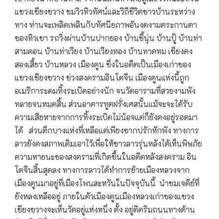
แขวงเชียงขวาง ชมวิวทิวทัศน์และวิถีชีวิตชาวบ้านระหว่าง
ทาง ท่านจะเพลิดเพลินกับทัศนียภาพอันงดงามตระกานตา
ของทิวเขา รถวิ่งผ่านบ้านปากยอง บ้านขี้นุ่น บ้านปู้ บ้านท่า
สามคอน บ้านท่าเวียง บ้านเวียงทอง บ้านทาดทม เชียงดง
สองเสี้ยว บ้านหลวง เมืองคูน ซึ่งในอดีตเป็นเมืองเก่าของ
แขวงเชียงขวาง ช่วงสงครามอินโดจีน เมืองคูนแห่งนี้ถูก
อเมริการะดมทิ้งระเบิดอย่างนัก จนวัดอารามที่สวยงามพัง
ทลายจนหมดสิ้น ส่วนอาคารทูตฝรั่งเศสนั้นแม้จะจะได้รับ
ความเสียหายจากการทิ้งระเบิดไม่น้อจแต่ก็ยังคงอยู่รอดมา
ได้ ส่วนตึกบางแห่งที่เหลือแต่เพียงซากปรักหักพัง ทางการ
ลาวยังคงสภาพเดิมเอาไว้เพื่อให้ชาวลาวรุ่นหลังได้เห็นพิษภัย
ความหายนะของสงครามที่เกิดขึ้นในอดีตหลังสงคราม อิน
โดจีนสิ้นสุดลง ทางการลาวได้ทำการย้ายเมืองหลวงจาก
เมืองคูนมาอยู่ที่เมืองโพนสะหวันในปัจจุบันนี้ นำชมเจดีย์ที่
ยังหลงเหลืออยู่ ภายในตัวเมืองคูนเมืองหลวงเก่าของแขวง
เชียงขวางจะเห็นวัดอยู่แห่งหนึ่ง ตั้ง อยู่ติดริมถนนทางด้าน