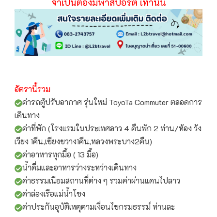
จำเป็นต้องมีพาสปอร์ต เท่านั้น
อัตรานี้รวม
ค่ารถตู้ปรับอากาศ รุ่นใหม่ ToyoTa Commuter ตลอดการ
เดินทาง
ค่าที่พัก (โรงแรมในประเทศลาว 4 คืนพัก 2 ท่าน/ห้อง วัง
เวียง 1คืน,เซียงขวาง1คืน,หลวงพระบาง2คืน)
ค่าอาหารทุกมื้อ ( 13 มื้อ)
น้ำดื่มและอาหารว่างระหว่างเดินทาง
ค่าธรรมเนียมสถานที่ต่าง ๆ รวมค่าผ่านแดนไปลาว
ค่าล่องเรือแม่น้ำโขง
ค่าประกันอุบัติเหตุตามเงื่อนไขกรมธรรม์ ท่านละ