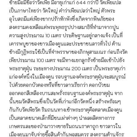
ซ้ายมือมีชื่อว่าวัดเพีย มีอายุเก่าแก่ 644 กว่าปี วัดเพียแปล
เป็นภาษาไทยว่า วัดใหญ่ คำว่าเพียแปลว่าใหญ่ ตัวพระ
อุโบสถมีแต่เพียงซากปรักหักพังซึ่งเกิดจากพิษภัยของ
สงครามคงเหลือแต่พระพุทธรูปปางสมาธิที่ทำมาจากปูน
ความสูงประมาณ 10 เมตร ประดิษฐานอยู่กลางแจ้ง เป็นที่
เคารพบูชาของชาวเมืองคูนและประชาชนลาวทั่วไป ด้าน
ข้างมีกุฏิพระใช้เป็นที่จำพรรษาของภิกษุสามเณร ก่อนถึงวัด
เพียประมาณ 100 เมตร จะมีทางแยกลูกรังซ้ายมือเข้าไปยัง
พระธาตุฝุ่น ระยะทางประมาณ 200 เมตร เป็นพระธาตุเก่า
แก่องค์หนึ่งในเมืองคูน รอบฐานองค์พระธาตุฝุ่นจะสมบูรณ์
ไปด้วยดอกบัวตองหรือที่ชาวลาวเรียกว่า ดอกบัวขม
ออกดอกสีเหลืองบานสะพรั่งรอบฐานองค์พระธาตุฝุ่น จาก
นั้นชมวัดสีพรมชึ่งเป็นวัดที่เก่าแก่อีกวัดหนึ่ง สร้างพร้อมๆ
กันกับวัดเพียวัด ริมถนนทางเข้าพระธาตุคือตลาดเมืองคูน
เป็นตลาดขนาดเล็กที่มีชนเผ่าต่างๆ นำผลผลิตทางการ
เกษตรและของป่ามาวางขายริมถนนราคาถูก ชาวลาวใน
เมืองคูนมาจับจ่ายซื้อสินค้ากันพอสมควร สงครามต้านจักร